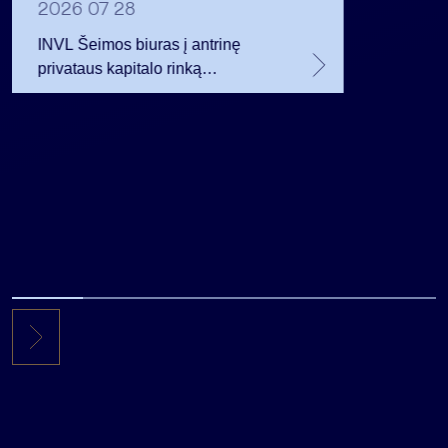
planavo
2026 07 28
INVL Šeimos biuras į antrinę
privataus kapitalo rinką
investuojantį fondą pritraukė 17,4
mln. JAV dolerių