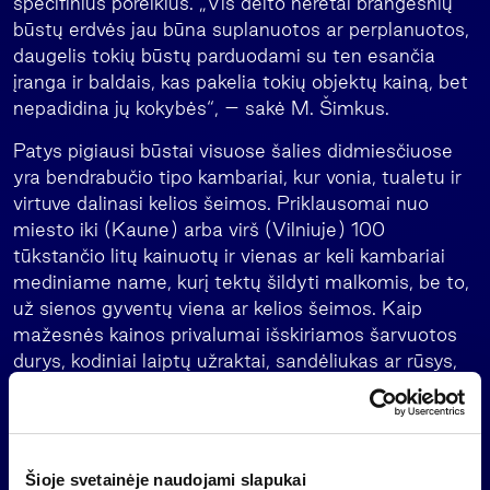
specifinius poreikius. „Vis dėlto neretai brangesnių
būstų erdvės jau būna suplanuotos ar perplanuotos,
daugelis tokių būstų parduodami su ten esančia
įranga ir baldais, kas pakelia tokių objektų kainą, bet
nepadidina jų kokybės“, – sakė M. Šimkus.
Patys pigiausi būstai visuose šalies didmiesčiuose
yra bendrabučio tipo kambariai, kur vonia, tualetu ir
virtuve dalinasi kelios šeimos. Priklausomai nuo
miesto iki (Kaune) arba virš (Vilniuje) 100
tūkstančio litų kainuotų ir vienas ar keli kambariai
mediniame name, kurį tektų šildyti malkomis, be to,
už sienos gyventų viena ar kelios šeimos. Kaip
mažesnės kainos privalumai išskiriamos šarvuotos
durys, kodiniai laiptų užraktai, sandėliukas ar rūsys,
ramūs kaimynai.
Iš visų trijų didmiesčių pigiausius butus, kurių
kvadratinio metro kaina neperkopia 3 tūkst. galima
Šioje svetainėje naudojami slapukai
rasti Kaune. Mažiausia buto kaina šiek tiek viršija