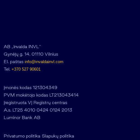
AB „Invalda INVL“
Gynėjų g. 14, 01110 Vilnius
El. paštas
info@invaldainvl.com
Tel.
+370 527 90601
Įmonės kodas 121304349
PVM mokėtojo kodas LT213043414
Įregistruota VĮ Registrų centras
A.s. LT25 4010 0424 0124 2013
Luminor Bank AB
Privatumo politika
Slapukų politika