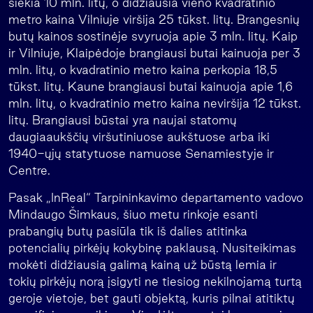
siekia 10 mln. litų, o didžiausia vieno kvadratinio
metro kaina Vilniuje viršija 25 tūkst. litų. Brangesnių
butų kainos sostinėje svyruoja apie 3 mln. litų. Kaip
ir Vilniuje, Klaipėdoje brangiausi butai kainuoja per 3
mln. litų, o kvadratinio metro kaina perkopia 18,5
tūkst. litų. Kaune brangiausi butai kainuoja apie 1,6
mln. litų, o kvadratinio metro kaina neviršija 12 tūkst.
litų. Brangiausi būstai yra naujai statomų
daugiaaukščių viršutiniuose aukštuose arba iki
1940-ųjų statytuose namuose Senamiestyje ir
Centre.
Pasak „InReal“ Tarpininkavimo departamento vadovo
Mindaugo Šimkaus, šiuo metu rinkoje esanti
prabangių butų pasiūla tik iš dalies atitinka
potencialių pirkėjų kokybinę paklausą. Nusiteikimas
mokėti didžiausią galimą kainą už būstą lemia ir
tokių pirkėjų norą įsigyti ne tiesiog nekilnojamą turtą
geroje vietoje, bet gauti objektą, kuris pilnai atitiktų