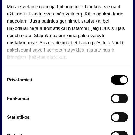
50 tūkst. litų. Pigiausi bendrabučio tipo butai Vilniuje
Mūsų svetainė naudoja būtinuosius slapukus, siekiant
kainuoja apie 65–75 tūkst. litų. Tokių vidutiškai 21
užtikrinti sklandų svetainės veikimą. Kiti slapukai, kurie
kv. metrų ploto butų kvadratinio metro kaina siekia
naudojami Jūsų patirties gerinimui, statistikai bei
apie 3,8 tūkst. litų. Didžiausia pasiūla – Naujininkų
rinkodarai nėra automatiškai nustatomi, jeigu Jūs su jais
mikrorajone.
nesutinkate. Slapukų pasirinkimą galite valdyti
nustatymuose. Savo sutikimą bet kada galėsite atšaukti
Klaipėdoje didžiausia pigesnių butų pasiūla yra už
pakeisdami savo interneto naršyklės nustatymus ir
miesto ribų – rajonuose ir kaimuose, keliais
ištrindami įrašytus slapukus.
kilometrais nutolusiuose nuo miesto. Čia vieno
kambario butą iki 30 kv. metrų galima įsigyti už
S
sumą, neviršijančią 50 tūkst. litų. Neretai siūlomi
Privalomieji
u
mediniai namai su patogumais lauke. Pigesnių butų
t
pačioje Klaipėdoje vieno kvadratinio metro kaina
i
viršija 4 tūkst. litų.
Funkciniai
k
Visą apžvalgą galima rasti
www.inreal.lt
i
m
Statistikos
o
p