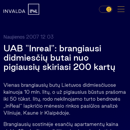
2007 12 03
Naujienos
UAB "Inreal": brangiausi
didmiesčių butai nuo
pigiausių skiriasi 200 kartų
Vienas brangiausių butų Lietuvos didmiesčiuose
kainuoja 10 mln. litų, o už pigiausius būstus prašoma
iki 50 tūkst. litų, rodo nekilnojamo turto bendrovės
„InReal“ lapkričio mėnesio rinkos pasiūlos analizė
Vilniuje, Kaune ir Klaipėdoje.
Brangiausių sostinėje esančių apartamentų kaina