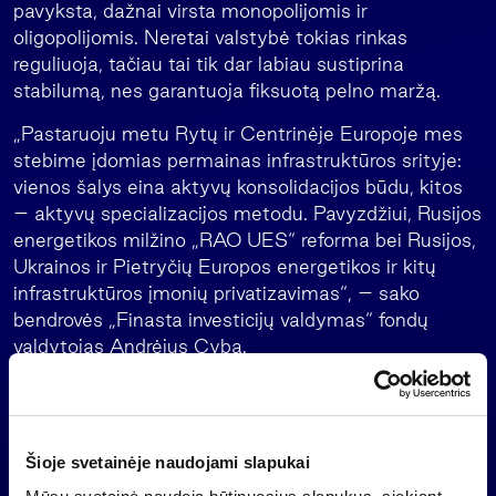
pavyksta, dažnai virsta monopolijomis ir
oligopolijomis. Neretai valstybė tokias rinkas
reguliuoja, tačiau tai tik dar labiau sustiprina
stabilumą, nes garantuoja fiksuotą pelno maržą.
„Pastaruoju metu Rytų ir Centrinėje Europoje mes
stebime įdomias permainas infrastruktūros srityje:
vienos šalys eina aktyvų konsolidacijos būdu, kitos
– aktyvų specializacijos metodu. Pavyzdžiui, Rusijos
energetikos milžino „RAO UES“ reforma bei Rusijos,
Ukrainos ir Pietryčių Europos energetikos ir kitų
infrastruktūros įmonių privatizavimas“, – sako
bendrovės „Finasta investicijų valdymas“ fondų
valdytojas Andrėjus Cyba.
„Infrastruktūros“ fondo investavimo geografija – nuo
Kazachstano iki Austrijos išsidėsčiusios bendrovės,
kurių verslas yra susijęs su infrastruktūros objektų
Šioje svetainėje naudojami slapukai
vystymu – transporto, statybos, logistikos, elektros
energijos ir kitos bendrovės. Rekomenduojamas