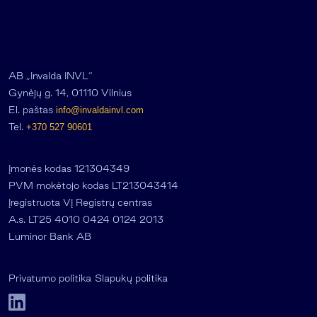
AB „Invalda INVL“
Gynėjų g. 14, 01110 Vilnius
El. paštas
info@invaldainvl.com
Tel.
+370 527 90601
Įmonės kodas 121304349
PVM mokėtojo kodas LT213043414
Įregistruota VĮ Registrų centras
A.s. LT25 4010 0424 0124 2013
Luminor Bank AB
Privatumo politika
Slapukų politika