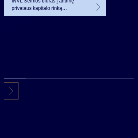
INVL Šeimos biuras į antrinę
privataus kapitalo rinką
investuojantį fondą pritraukė 17,4
mln. JAV dolerių