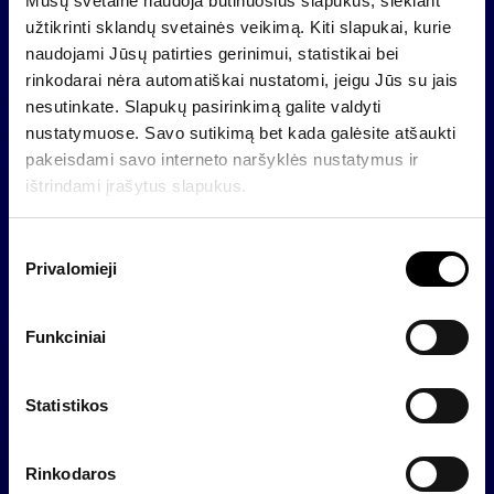
Mūsų svetainė naudoja būtinuosius slapukus, siekiant
minimalus investavimo laikotarpis – 3-5 metai.
užtikrinti sklandų svetainės veikimą. Kiti slapukai, kurie
naudojami Jūsų patirties gerinimui, statistikai bei
Apie UAB „Finasta investicijų valdymas“
rinkodarai nėra automatiškai nustatomi, jeigu Jūs su jais
nesutinkate. Slapukų pasirinkimą galite valdyti
UAB „Finasta investicijų valdymas“ šiuo metu turi
nustatymuose. Savo sutikimą bet kada galėsite atšaukti
apie 17 tūkst. pensijų ir investicinių fondų klientų.
pakeisdami savo interneto naršyklės nustatymus ir
Bendrovė valdo keturis investicinius ir šešis pensijų
ištrindami įrašytus slapukus.
fondus, kurių turtas yra daugiau nei 400 mln. Lt.
Bendrovės pensijų fondai platinami per Šiaulių ir Ūkio
bankų filialus – iš viso 102 vietose visoje Lietuvoje.
S
Privalomieji
100 proc. bendrovės akcijų priklauso bendrovei
u
„Invalda“, kuri taip pat valdo 100 proc. didžiausios
t
nebankinės finansų maklerio įmonės Lietuvoje
i
Funkciniai
„Finasta“ akcijų.
k
i
m
Statistikos
o
Atgal
p
Rinkodaros
a