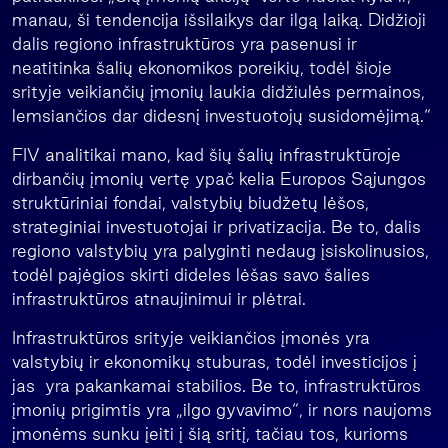
manau, ši tendencija išsilaikys dar ilgą laiką. Didžioji
dalis regiono infrastruktūros yra pasenusi ir
neatitinka šalių ekonomikos poreikių, todėl šioje
srityje veikiančių įmonių laukia didžiulės permainos,
lemsiančios dar didesnį investuotojų susidomėjimą.“
FIV analitikai mano, kad šių šalių infrastruktūroje
dirbančių įmonių vertę ypač kelia Europos Sąjungos
struktūriniai fondai, valstybių biudžetų lėšos,
strateginiai investuotojai ir privatizacija. Be to, dalis
regiono valstybių yra palyginti nedaug įsiskolinusios,
todėl pajėgios skirti dideles lėšas savo šalies
infrastruktūros atnaujinimui ir plėtrai.
Infrastruktūros srityje veikiančios įmonės yra
valstybių ir ekonomikų stuburas, todėl investicijos į
jas yra pakankamai stabilios. Be to, infrastruktūros
įmonių prigimtis yra „ilgo gyvavimo“, ir nors naujoms
įmonėms sunku įeiti į šią sritį, tačiau tos, kurioms