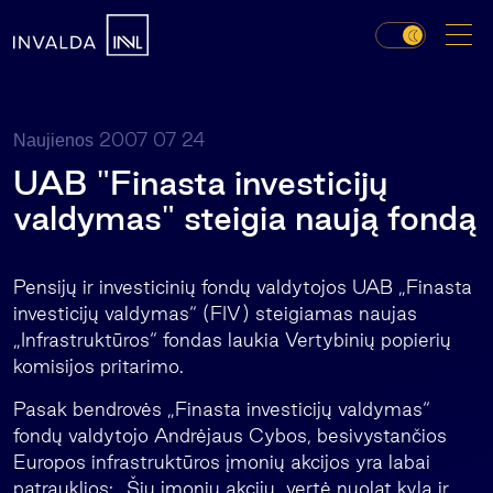
2007 07 24
Naujienos
UAB "Finasta investicijų
valdymas" steigia naują fondą
Pensijų ir investicinių fondų valdytojos UAB „Finasta
investicijų valdymas“ (FIV) steigiamas naujas
„Infrastruktūros“ fondas laukia Vertybinių popierių
komisijos pritarimo.
Pasak bendrovės „Finasta investicijų valdymas“
fondų valdytojo Andrėjaus Cybos, besivystančios
Europos infrastruktūros įmonių akcijos yra labai
patrauklios: „Šių įmonių akcijų vertė nuolat kyla ir,