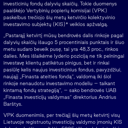
investicinių fondų dalyvių skaičių. Tokie duomenys
paaiškėjo Vertybinių popierių komisijai (VPK)
paskelbus trečiojo šių metų ketvirčio kolektyvinio
investavimo subjektų (KIS)* veiklos apžvalgą.
„Pastarąjį ketvirtį mūsų bendrovės dalis rinkoje pagal
dalyvių skaičių išaugo 5 procentiniais punktais ir šiuo
metu sudaro beveik pusę, tai yra 48,3 proc., rinkos
dalies. Mes išlaikėme lyderio poziciją ne tik pelningai
investavę klientų patikėtus pinigus, bet ir rinkai
pasiūlę kelis naujus investicinius fondus, pavyzdžiui,
naująjį „Finasta ateities fondą“, valdomą iki šiol
rinkoje nenaudotu investavimo modeliu – taikant
kintamą fondų strategiją“, – sako bendrovės UAB
„Finasta investicijų valdymas“ direktorius Andrius
Barštys.
VPK duomenimis, per trečiąjį šių metų ketvirtį visų
Lietuvoje registruotų investicijų valdymo įmonių KIS