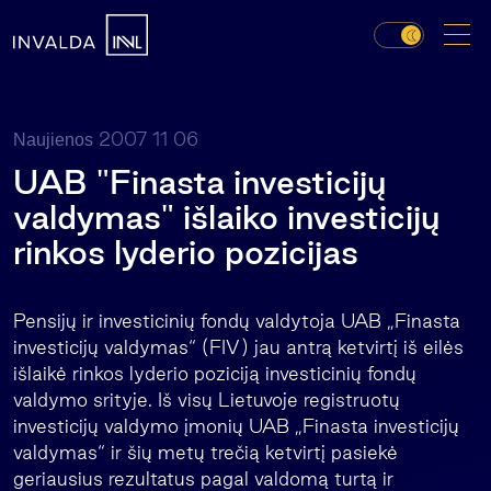
2007 11 06
Naujienos
UAB "Finasta investicijų
valdymas" išlaiko investicijų
rinkos lyderio pozicijas
Pensijų ir investicinių fondų valdytoja UAB „Finasta
investicijų valdymas“ (FIV) jau antrą ketvirtį iš eilės
išlaikė rinkos lyderio poziciją investicinių fondų
valdymo srityje. Iš visų Lietuvoje registruotų
investicijų valdymo įmonių UAB „Finasta investicijų
valdymas“ ir šių metų trečią ketvirtį pasiekė
geriausius rezultatus pagal valdomą turtą ir