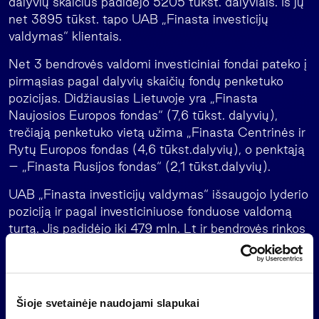
dalyvių skaičius padidėjo 5205 tūkst. dalyviais. Iš jų
net 3895 tūkst. tapo UAB „Finasta investicijų
valdymas“ klientais.
Net 3 bendrovės valdomi investiciniai fondai pateko į
pirmąsias pagal dalyvių skaičių fondų penketuko
pozicijas. Didžiausias Lietuvoje yra „Finasta
Naujosios Europos fondas“ (7,6 tūkst. dalyvių),
trečiąją penketuko vietą užima „Finasta Centrinės ir
Rytų Europos fondas (4,6 tūkst.dalyvių), o penktąją
– „Finasta Rusijos fondas“ (2,1 tūkst.dalyvių).
UAB „Finasta investicijų valdymas“ išsaugojo lyderio
poziciją ir pagal investiciniuose fonduose valdomą
turtą. Jis padidėjo iki 479 mln. Lt ir bendrovės rinkos
dalis šiuo metu sudaro 37,8 proc. Didžiausio
Lietuvoje pagal dalyvių skaičių investicinių fondų
„Finasta Naujosios Europos fondo“ turtas siekia 258
mln. Lt (nuo praėjusio ketvirčio rezultatų apžvalgos
Šioje svetainėje naudojami slapukai
padidėjo 38 mln. Lt).