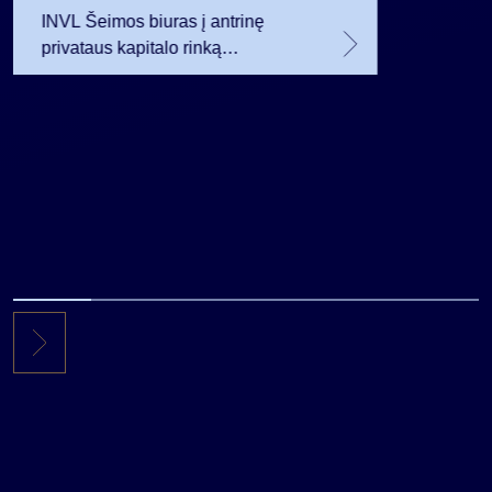
INVL Šeimos biuras į antrinę
privataus kapitalo rinką
investuojantį fondą pritraukė 17,4
mln. JAV dolerių