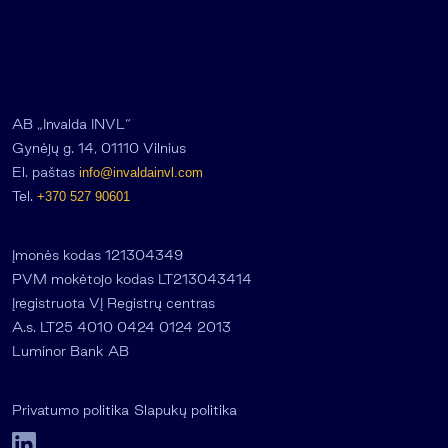
AB „Invalda INVL“
Gynėjų g. 14, 01110 Vilnius
El. paštas
info@invaldainvl.com
Tel.
+370 527 90601
Įmonės kodas 121304349
PVM mokėtojo kodas LT213043414
Įregistruota VĮ Registrų centras
A.s. LT25 4010 0424 0124 2013
Luminor Bank AB
Privatumo politika
Slapukų politika