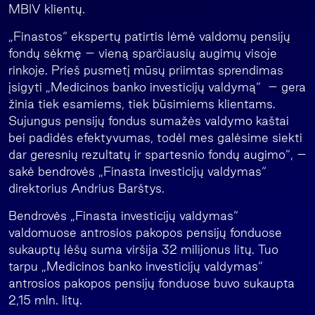
MBIV klientų.
„Finastos“ ekspertų patirtis lėmė valdomų pensijų
fondų sėkmę – vieną sparčiausių augimų visoje
rinkoje. Prieš pusmetį mūsų priimtas sprendimas
įsigyti „Medicinos banko investicijų valdymą“ – gera
žinia tiek esamiems, tiek būsimiems klientams.
Sujungus pensijų fondus sumažės valdymo kaštai
bei padidės efektyvumas, todėl mes galėsime siekti
dar geresnių rezultatų ir spartesnio fondų augimo“, –
sakė bendrovės „Finasta investicijų valdymas“
direktorius Andrius Barštys.
Bendrovės „Finasta investicijų valdymas“
valdomuose antrosios pakopos pensijų fonduose
sukauptų lėšų suma viršija 32 milijonus litų. Tuo
tarpu „Medicinos banko investicijų valdymas“
antrosios pakopos pensijų fonduose buvo sukaupta
2,15 mln. litų.