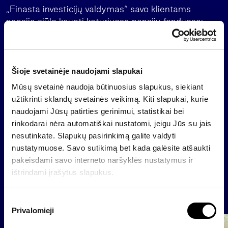
„Finasta investicijų valdymas“ savo klientams
pensiją siūlo kaupti keturiuose pensijų fonduose:
Konservatyvaus investavimo, Augančio
pajamingumo, Aktyvaus investavimo ir Racionalios
rizikos. Nuo pensijų fondų lėšų investavimo pradžios
(2004 metų) racionalios rizikos pensijų fondo
Šioje svetainėje naudojami slapukai
vieneto vertė išaugo daugiausiai tarp visų Lietuvoje
Mūsų svetainė naudoja būtinuosius slapukus, siekiant
veikiančių pensijų fondų – net 2,93 karto (arba
užtikrinti sklandų svetainės veikimą. Kiti slapukai, kurie
193%).
naudojami Jūsų patirties gerinimui, statistikai bei
rinkodarai nėra automatiškai nustatomi, jeigu Jūs su jais
nesutinkate. Slapukų pasirinkimą galite valdyti
nustatymuose. Savo sutikimą bet kada galėsite atšaukti
Atgal
pakeisdami savo interneto naršyklės nustatymus ir
ištrindami įrašytus slapukus.
Naujienos
S
Privalomieji
u
t
Grupė