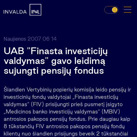
2007 06 14
Naujienos
UAB "Finasta investicijų
valdymas" gavo leidimą
sujungti pensijų fondus
Šiandien Vertybinių popierių komisija leido pensijų ir
investicinių fondų valdytojai „Finasta investicijų
valdymas“ (FIV) prisijungti prieš pusmetį įsigyto
„Medicinos banko investicijų valdymas“ (MBIV)
antrosios pakopos pensijų fondus. Prie daugiau kaip
8 tūkstančių FIV antrosios pakopos pensijų fondų
klientų nuo šiandien prisijungs beveik 2 tūkstančiai