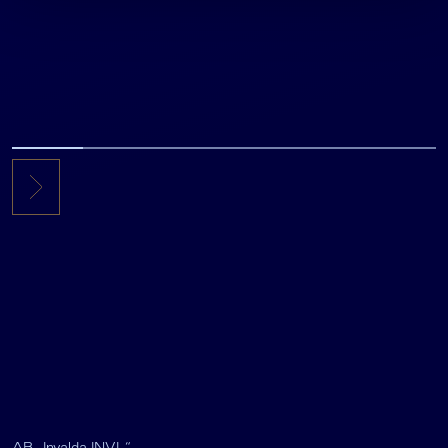
AB „Invalda INVL“