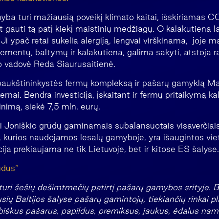
ba turi mažiausią poveikį klimato kaitai, išskiriamas C
t gauti tą patį kiekį maistinių medžiagų. O kalakutiena 
Ji ypač retai sukelia alergiją, lengvai virškinama, joje m
ementų, baltymų ir kalakutiena, galima sakyti, atstoja
 vadovė Reda Siaurusaitienė.
paukštininkystės fermų kompleksą ir pašarų gamyklą M
 pernai. Bendra investicija, įskaitant ir fermų pritaikymą 
inimą, siekė 7,5 mln. eurų.
i Joniškio grūdų gaminamais subalansuotais visaverčiais 
, kurios naudojamos lesalų gamyboje, yra išaugintos vie
ja prekiaujama ne tik Lietuvoje, bet ir kitose ES šalyse.
ūdus“
 turi šešių dešimtmečių patirtį pašarų gamybos srityje. 
sių Baltijos šalyse pašarų gamintojų, tiekiančių rinkai p
biškus pašarus, papildus, premiksus, jaukus, ėdalus n