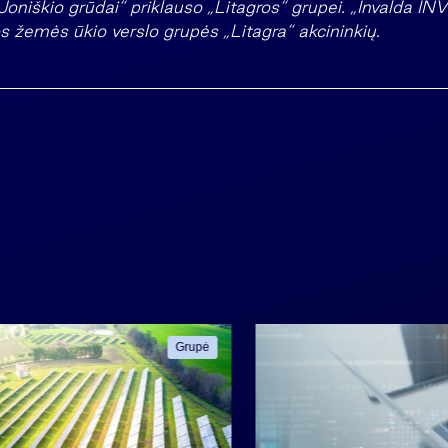
„Joniškio grūdai“ priklauso „Litagros“ grupei. „Invalda IN
s žemės ūkio verslo grupės „Litagra“ akcininkių.
Grupė