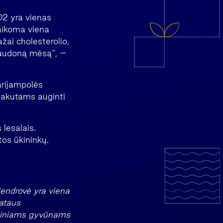
O2 yra vienas
laikoma viena
ažai cholesterolio,
 raudoną mėsą“, –
arijampolės
kalakutams auginti
lesalais.
tos ūkininkų.
Bendrovė yra viena
lataus
aminiams gyvūnams