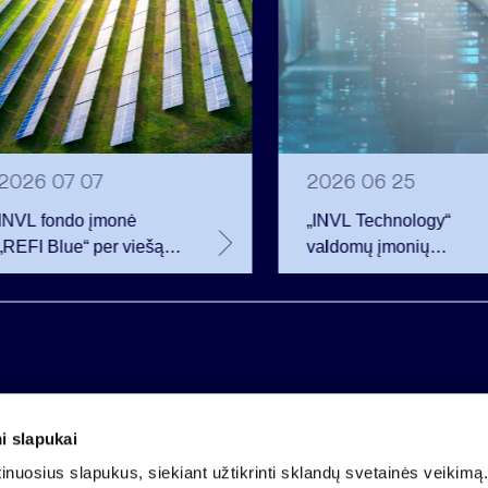
2026 07 07
2026 06 25
INVL fondo įmonė
„INVL Technology“
„REFI Blue“ per viešą
valdomų įmonių
obligacijų emisiją
darbuotojai realizavo
pritraukė 12 mln. eurų –
opcionus ir tapo
2 mln. daugiau nei
akcininkais
planavo
i slapukai
Įmonės kodas 121304349
nuosius slapukus, siekiant užtikrinti sklandų svetainės veikimą. 