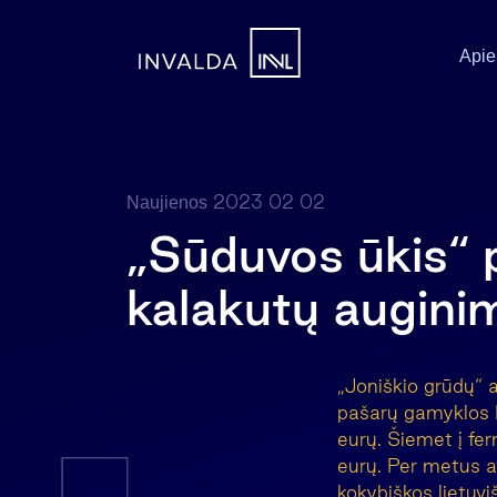
Apie
2023 02 02
Naujienos
„Sūduvos ūkis“ pl
kalakutų augini
„Joniškio grūdų“ 
pašarų gamyklos M
eurų. Šiemet į fe
eurų. Per metus a
kokybiškos lietuvi