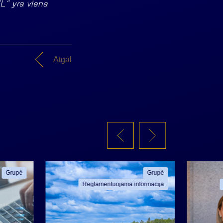
VL“ yra viena
Atgal
Grupė
Grupė
Reglamentuojama informacija