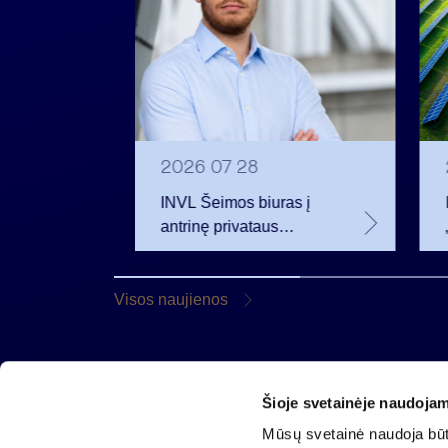
2026 07 28
t
INVL Šeimos biuras į
uropos
antrinę privataus
kapitalo rinką
rivataus
investuojantį fondą
pritraukė 17,4 mln. JAV
Visos naujienos
dolerių
Šioje svetainėje naudojam
AB „Invalda INVL“
Mūsų svetainė naudoja būti