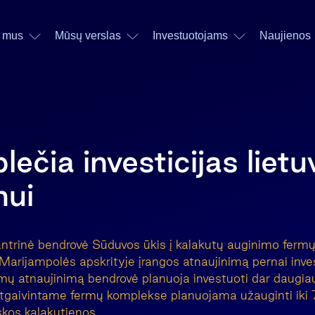
 mus
Mūsų verslas
Investuotojams
Naujienos
ečia investicijas lietu
mui
antrinė bendrovė Sūduvos ūkis į kalakutų auginimo ferm
arijampolės apskrityje įrangos atnaujinimą pernai inve
rmų atnaujinimą bendrovė planuoja investuoti dar daugia
tgaivintame fermų komplekse planuojama užauginti iki 7
škos kalakutienos.