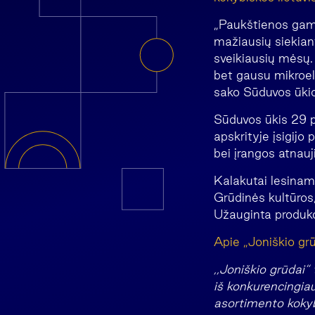
„Paukštienos gamy
mažiausių siekian
sveikiausių mėsų. 
bet gausu mikroel
sako Sūduvos ūkio
Sūduvos ūkis 29 
apskrityje įsigijo
bei įrangos atnauj
Kalakutai lesinam
Grūdinės kultūros
Užauginta produkci
Apie „Joniškio gr
,,Joniškio grūdai“
iš konkurencingiau
asortimento koky