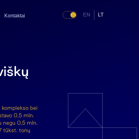
EN
LT
Kontaktai
viškų
ų komplekso bei
stavo 0,5 mln.
u negu 0,5 mln.
 tūkst. tonų