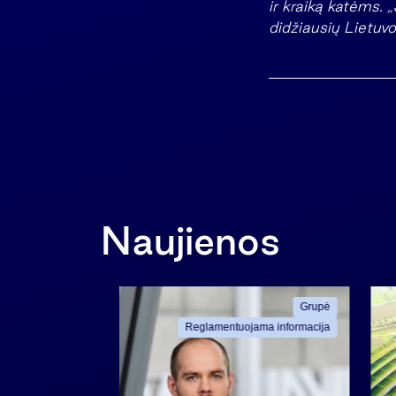
ir kraiką katėms. 
didžiausių Lietuvo
Naujienos
Grupė
Grupė
ama informacija
Reglamentuojama informacija