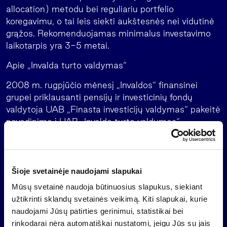
allocation) metodu bei reguliariu portfelio
koregavimu, o tai leis siekti aukštesnės nei vidutinė
grąžos. Rekomenduojamas minimalus investavimo
laikotarpis yra 3-5 metai.
Apie „Invalda turto valdymas“
2008 m. rugpjūčio mėnesį „Invaldos“ finansinei
grupei priklausanti pensijų ir investicinių fondų
valdytoja UAB „Finasta investicijų valdymas“ pakeitė
pavadinimą į UAB „Invalda turto valdymas“.
UAB „Invalda turto valdymas“ priklauso „Invaldos“
turto valdymo grupei, kuri taip pat vienija tokias
daugelį metų šalies ir kaimyninėse rinkose
Šioje svetainėje naudojami slapukai
veikiančias įmones – UAB „Invalda nekilnojamojo
Mūsų svetainė naudoja būtinuosius slapukus, siekiant
turto valdymas“, „Baltikums Asset Management“,
užtikrinti sklandų svetainės veikimą. Kiti slapukai, kurie
UAB „Invalda Construction Management“ ir UAB
naudojami Jūsų patirties gerinimui, statistikai bei
„Invalda Service“.
rinkodarai nėra automatiškai nustatomi, jeigu Jūs su jais