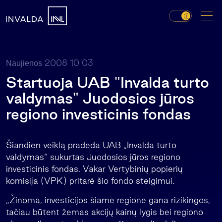
2008 10 03
Naujienos
Startuoja UAB "Invalda turto
valdymas" Juodosios jūros
regiono investicinis fondas
Šiandien veiklą pradeda UAB „Invalda turto
valdymas“ sukurtas Juodosios jūros regiono
investicinis fondas. Vakar Vertybinių popierių
komisija (VPK) pritarė šio fondo steigimui.
„Žinoma, investicijos šiame regione gana rizikingos,
tačiau būtent žemas akcijų kainų lygis bei regiono