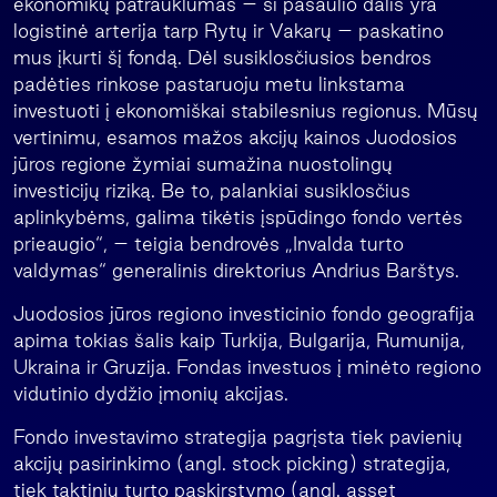
ekonomikų patrauklumas – ši pasaulio dalis yra
logistinė arterija tarp Rytų ir Vakarų – paskatino
mus įkurti šį fondą. Dėl susiklosčiusios bendros
padėties rinkose pastaruoju metu linkstama
investuoti į ekonomiškai stabilesnius regionus. Mūsų
vertinimu, esamos mažos akcijų kainos Juodosios
jūros regione žymiai sumažina nuostolingų
investicijų riziką. Be to, palankiai susiklosčius
aplinkybėms, galima tikėtis įspūdingo fondo vertės
prieaugio“, – teigia bendrovės „Invalda turto
valdymas“ generalinis direktorius Andrius Barštys.
Juodosios jūros regiono investicinio fondo geografija
apima tokias šalis kaip Turkija, Bulgarija, Rumunija,
Ukraina ir Gruzija. Fondas investuos į minėto regiono
vidutinio dydžio įmonių akcijas.
Fondo investavimo strategija pagrįsta tiek pavienių
akcijų pasirinkimo (angl. stock picking) strategija,
tiek taktiniu turto paskirstymo (angl. asset