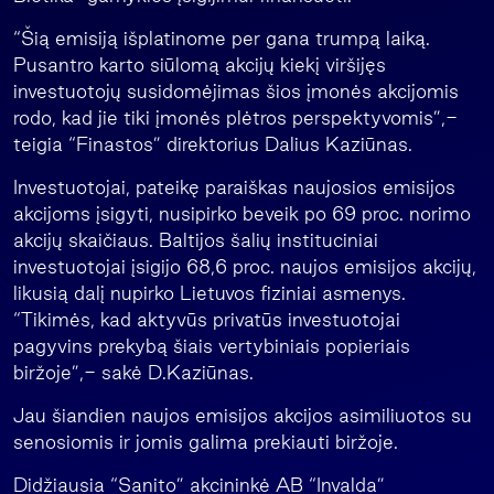
“Šią emisiją išplatinome per gana trumpą laiką.
Pusantro karto siūlomą akcijų kiekį viršijęs
investuotojų susidomėjimas šios įmonės akcijomis
rodo, kad jie tiki įmonės plėtros perspektyvomis”,-
teigia “Finastos” direktorius Dalius Kaziūnas.
Investuotojai, pateikę paraiškas naujosios emisijos
akcijoms įsigyti, nusipirko beveik po 69 proc. norimo
akcijų skaičiaus. Baltijos šalių instituciniai
investuotojai įsigijo 68,6 proc. naujos emisijos akcijų,
likusią dalį nupirko Lietuvos fiziniai asmenys.
“Tikimės, kad aktyvūs privatūs investuotojai
pagyvins prekybą šiais vertybiniais popieriais
biržoje”,- sakė D.Kaziūnas.
Jau šiandien naujos emisijos akcijos asimiliuotos su
senosiomis ir jomis galima prekiauti biržoje.
Didžiausia “Sanito” akcininkė AB “Invalda”