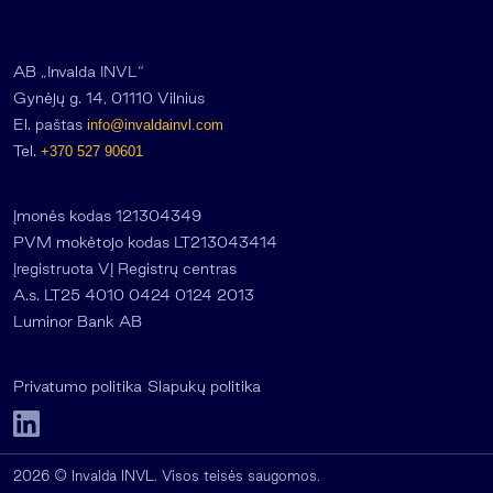
AB „Invalda INVL“
Gynėjų g. 14, 01110 Vilnius
El. paštas
info@invaldainvl.com
Tel.
+370 527 90601
Įmonės kodas 121304349
PVM mokėtojo kodas LT213043414
Įregistruota VĮ Registrų centras
A.s. LT25 4010 0424 0124 2013
Luminor Bank AB
Privatumo politika
Slapukų politika
2026 © Invalda INVL. Visos teisės saugomos.