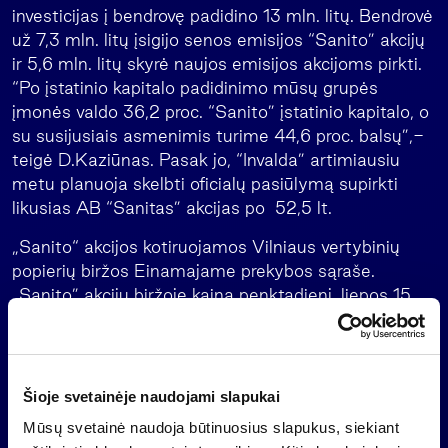
investicijas į bendrovę padidino 13 mln. litų. Bendrovė
už 7,3 mln. litų įsigijo senos emisijos “Sanito” akcijų
ir 5,6 mln. litų skyrė naujos emisijos akcijoms pirkti.
“Po įstatinio kapitalo padidinimo mūsų grupės
įmonės valdo 36,2 proc. “Sanito” įstatinio kapitalo, o
su susijusiais asmenimis turime 44,6 proc. balsų”,-
teigė D.Kaziūnas. Pasak jo, “Invalda” artimiausiu
metu planuoja skelbti oficialų pasiūlymą supirkti
likusias AB “Sanitas” akcijas po 52,5 lt.
„Sanito“ akcijos kotiruojamos Vilniaus vertybinių
popierių biržos Einamajame prekybos sąraše.
„Sanito” akcijų biržoje kaina penktadienį, liepos 15
dieną, buvo 53 litai, šia kaina bendrovės vertė siekia
94,926 mln. litų. Su naujos emisijos akcijomis
įmonės vertė išaugo iki 116,6 mln. lt.
Šioje svetainėje naudojami slapukai
“Sanitas” yra pateikęs dokumentus ir laukia Vilniaus
Mūsų svetainė naudoja būtinuosius slapukus, siekiant
vertybinių popierių biržos sprendimo dėl bendrovės