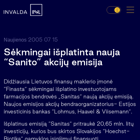
2005 07 15
Naujienos
Sėkmingai išplatinta nauja
“Sanito” akcijų emisija
Didžiausia Lietuvos finansų maklerio įmonė
“Finasta” sėkmingai išplatino investuotojams
farmacijos bendrovės „Sanitas“ naują akcijų emisiją.
Naujos emisijos akcijų bendraorganizatorius- Estijos
investicinis bankas “Lohmus, Haavel & Viisemann”.
Išplatinus emisiją “Sanitas” pritraukė 20,65 mln. litų
investicijų, kurios bus skirtos Slovakijos “Hoechst-
Biotika” gamyklos įsigijimui finansuoti.