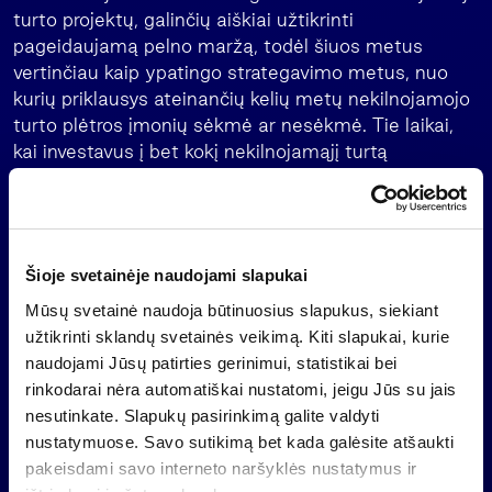
turto projektų, galinčių aiškiai užtikrinti
pageidaujamą pelno maržą, todėl šiuos metus
vertinčiau kaip ypatingo strategavimo metus, nuo
kurių priklausys ateinančių kelių metų nekilnojamojo
turto plėtros įmonių sėkmė ar nesėkmė. Tie laikai,
kai investavus į bet kokį nekilnojamąjį turtą
atsirasdavo pelningumas, praėjo“, – sakė
nekilnojamojo turto valdymo ir plėtros bendrovės
„inRED“ vadovas Tomas Bučas.
Dvi dienas truksiančioje konferencijoje pranešimus
Šioje svetainėje naudojami slapukai
skaitys Europoje pripažinti ir įvertinti nekilnojamojo
Mūsų svetainė naudoja būtinuosius slapukus, siekiant
turto ekspertai bei specialistai iš užsienio, taip pat
užtikrinti sklandų svetainės veikimą. Kiti slapukai, kurie
Lietuvos Respublikos Aplinkos ministerijos, VĮ
naudojami Jūsų patirties gerinimui, statistikai bei
Registrų centras, LNTPA atstovai, teisinių,
rinkodarai nėra automatiškai nustatomi, jeigu Jūs su jais
nekilnojamojo turto bendrovių specialistai.
nesutinkate. Slapukų pasirinkimą galite valdyti
nustatymuose. Savo sutikimą bet kada galėsite atšaukti
Daugiau apie konferenciją:
pakeisdami savo interneto naršyklės nustatymus ir
http://www.expozona.lt/buttons/konferencijos/34/391/