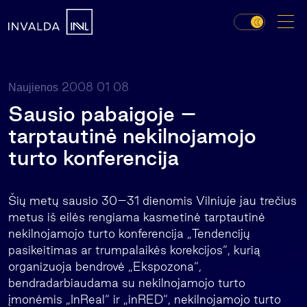
2008 01 08
Naujienos
Sausio pabaigoje –
tarptautinė nekilnojamojo
turto konferencija
Šių metų sausio 30–31 dienomis Vilniuje jau trečius
metus iš eilės rengiama kasmetinė tarptautinė
nekilnojamojo turto konferencija „Tendencijų
pasikeitimas ar trumpalaikės korekcijos“, kurią
organizuoja bendrovė „Ekspozona“,
bendradarbiaudama su nekilnojamojo turto
įmonėmis „InReal“ ir „inRED“, nekilnojamojo turto