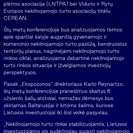
plėtros asociacija (LNTPA) bei Vidurio ir Rytų
Europos nekilnojamojo turto asociacijų tinklu
CEREAN.
Šių metų konferencijoje bus analizuojamos temos
apie sparčiai šalyje augančią gyvenamojo ir
komercinio nekilnojamojo turto pasiūlą, bendruosius
teritorijų planus, nagrinėjami nekilnojamojo turto
rinkos ciklai, analizuojama dabartinė nekilnojamojo
turto rinkos situacija ir įžvelgiamos investicijų
perspektyvos.
Pasak „Ekspozonos“ direktoriaus Karlo Reynartzo,
šių metų konferencijoje pranešimus skaitys 6
užsienio šalių atstovai, nemažas dėmesys bus
skiriamas Baltarusijai ir kitoms šalims, kuriose
Lietuvos investuotojai iki šiol veikė pasyviau.
„Nekilnojamojo turto rinkai stabilizuojantis, Lietuvos
investuotojams vis sudėtingiau surasti nekilnojamojo