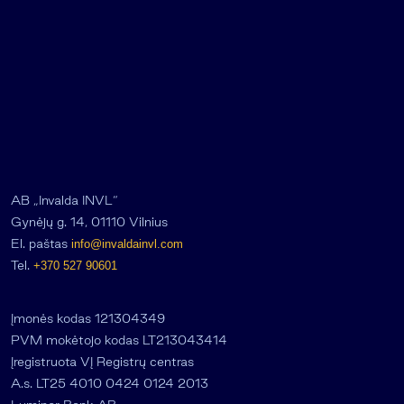
AB „Invalda INVL“
Gynėjų g. 14, 01110 Vilnius
El. paštas
info@invaldainvl.com
Tel.
+370 527 90601
Įmonės kodas 121304349
PVM mokėtojo kodas LT213043414
Įregistruota VĮ Registrų centras
A.s. LT25 4010 0424 0124 2013