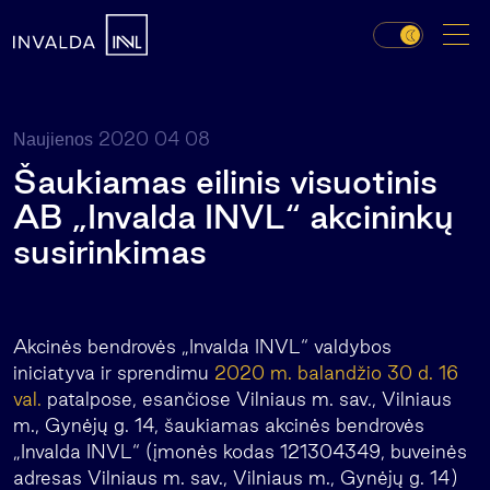
2020 04 08
Naujienos
Šaukiamas eilinis visuotinis
AB „Invalda INVL“ akcininkų
susirinkimas
Akcinės bendrovės „Invalda INVL“ valdybos
iniciatyva ir sprendimu
2020 m. balandžio 30 d. 16
val.
patalpose, esančiose Vilniaus m. sav., Vilniaus
m., Gynėjų g. 14, šaukiamas akcinės bendrovės
„Invalda INVL“ (įmonės kodas 121304349, buveinės
adresas Vilniaus m. sav., Vilniaus m., Gynėjų g. 14)