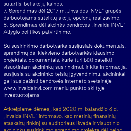
sutartis, bei akcijų kainos.
7. Sprendimas dėl 2017 m. „Invaldos INVL“ grupės
darbuotojams suteiktų akcijų opcionų realizavimo.
8. Sprendimas dėl akcinės bendrovės „Invalda INVL“
Atlygio politikos patvirtinimo.
Su susirinkimo darbotvarke susijusiais dokumentais,
sprendimų dėl kiekvieno darbotvarkės klausimo
projektais, dokumentais, kurie turi būti pateikti
visuotiniam akcininkų susirinkimui, ir kita informacija,
susijusia su akcininko teisių įgyvendinimu, akcininkai
gali susipažinti bendrovės interneto svetainėje
www.invaldainvl.com meniu punkto skiltyje
Investuotojams.
Atkreipiame dėmesį, kad 2020 m. balandžio 3 d.
„Invalda INVL“ informavo, kad metinių finansinių
ataskaitų rinkinį su auditoriaus išvada ir visuotinio
akcininkų susirinkimo sprendimo projektą dėl pelno