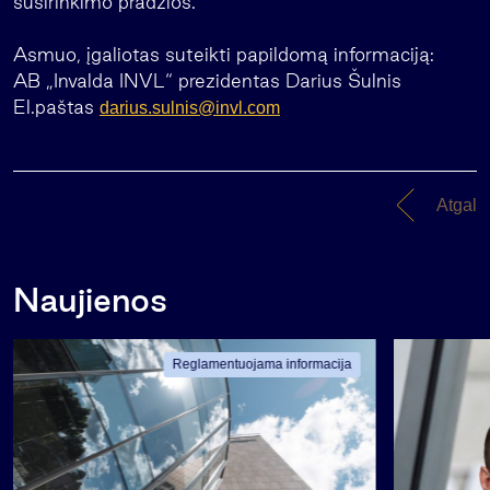
susirinkimo pradžios.
Asmuo, įgaliotas suteikti papildomą informaciją:
AB „Invalda INVL“ prezidentas Darius Šulnis
El.paštas
darius.sulnis@invl.com
Atgal
Naujienos
Reglamentuojama informacija