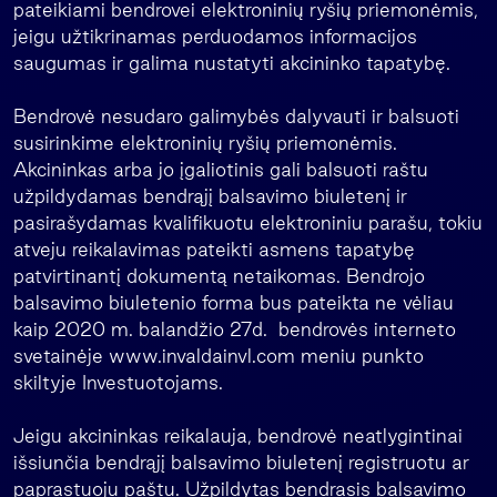
pateikiami bendrovei elektroninių ryšių priemonėmis,
jeigu užtikrinamas perduodamos informacijos
saugumas ir galima nustatyti akcininko tapatybę.
Bendrovė nesudaro galimybės dalyvauti ir balsuoti
susirinkime elektroninių ryšių priemonėmis.
Akcininkas arba jo įgaliotinis gali balsuoti raštu
užpildydamas bendrąjį balsavimo biuletenį ir
pasirašydamas kvalifikuotu elektroniniu parašu, tokiu
atveju reikalavimas pateikti asmens tapatybę
patvirtinantį dokumentą netaikomas. Bendrojo
balsavimo biuletenio forma bus pateikta ne vėliau
kaip 2020 m. balandžio 27d. bendrovės interneto
svetainėje www.invaldainvl.com meniu punkto
skiltyje Investuotojams.
Jeigu akcininkas reikalauja, bendrovė neatlygintinai
išsiunčia bendrąjį balsavimo biuletenį registruotu ar
paprastuoju paštu. Užpildytas bendrasis balsavimo