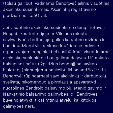
(toliau gali būti vadinama Bendrove) eilinis visuotinis
akcininkų susirinkimas. Akcininkų registravimo
pradžia nuo 15:30 val.
Jei visuotinio akcininkų susirinkimo dieną Lietuvos
Respublikos teritorijoje ar Vilniaus miesto
savivaldybės teritorijoje galios karantino režimas ir
bus draudžiami visi atvirose ir uždarose erdvėse
organizuojami renginiai bei susibūrimai, visuotiniame
akcininkų susirinkime bus galima dalyvauti iš anksto
balsuojant raštu, užpildžius bendrąjį balsavimo
biuletenį (planuojama paskelbti iki balandžio 27 d.).
Bendrovė, rūpindamasi savo akcininkų ir darbuotojų
sveikata, rekomenduoja pirmiausia apsvarstyti
nuotolines Bendrojo balsavimo biuletenio gavimo ir
išankstinio balsavimo galimybes, o į Bendrovės
buveinę atvykti tik išimtiniu atveju, kai kitokios
galimybės nėra.