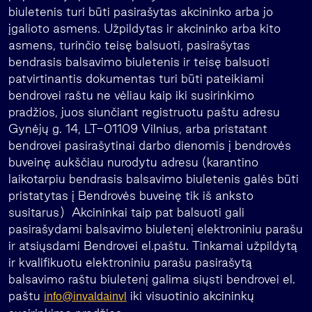
biuletenis turi būti pasirašytas akcininko arba jo
įgalioto asmens. Užpildytas ir akcininko arba kito
asmens, turinčio teisę balsuoti, pasirašytas
bendrasis balsavimo biuletenis ir teisę balsuoti
patvirtinantis dokumentas turi būti pateikiami
bendrovei raštu ne vėliau kaip iki susirinkimo
pradžios, juos siunčiant registruotu paštu adresu
Gynėjų g. 14, LT-01109 Vilnius, arba pristatant
bendrovei pasirašytinai darbo dienomis į bendrovės
buveinę aukščiau nurodytu adresu (karantino
laikotarpiu bendrasis balsavimo biuletenis galės būti
pristatytas į Bendrovės buveinę tik iš anksto
susitarus) Akcininkai taip pat balsuoti gali
pasirašydami balsavimo biuletenį elektroniniu parašu
ir atsiųsdami Bendrovei el.paštu. Tinkamai užpildytą
ir kvalifikuotu elektroniniu parašu pasirašytą
balsavimo raštu biuletenį galima siųsti bendrovei el.
paštu
iki visuotinio akcininkų
info@invaldainvl