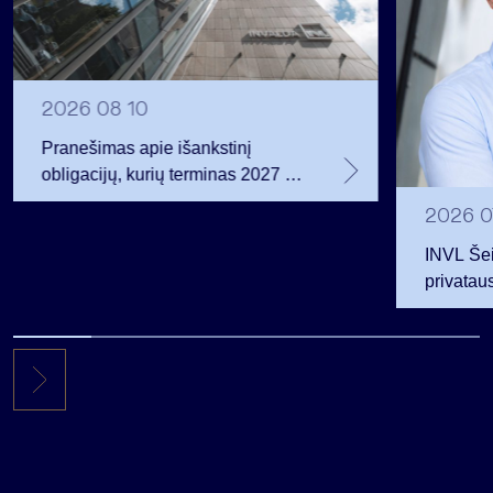
2026 08 10
Pranešimas apie išankstinį
obligacijų, kurių terminas 2027 m.
birželio 14 d., išpirkimą
2026 0
INVL Šei
privataus
investuoj
mln. JAV