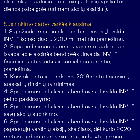
akcininkai naudosis proporcingai teisių apskaitos
dienos pabaigoje turimam akcijų skaičiui).
Susirinkimo darbotvarkės klausimai:
1. Supažindinimas su akcinės bendrovės „Invalda
INVL“ konsoliduotu 2019 m. metiniu pranešimu.
2. Supažindinimas su nepriklausomo auditoriaus
išvada apie akcinės bendrovės „Invalda INVL“
finansines ataskaitas ir konsoliduotą metinį
pranešimą.
3. Konsoliduoto ir bendrovės 2019 metų finansinių
ataskaitų rinkinių tvirtinimas.
4. Sprendimas dėl akcinės bendrovės „Invalda INVL“
pelno paskirstymo.
5. Sprendimas dėl akcinės bendrovės „Invalda INVL“
savų akcijų supirkimo.
6. Sprendimas dėl akcinės bendrovės „Invalda INVL“
paprastųjų vardinių akcijų skaičiaus, dėl kurio 2020
metais darbuotojams siūloma sudaryti opcionų