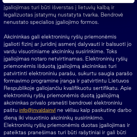
s
įgaliojimas turi būti išverstas į lietuvių kalbą ir
legalizuotas įstatymų nustatyta tvarka. Bendrovė
nenustato specialios įgaliojimo formos.
Akcininkas gali elektroninių ryšių priemonėmis
įgalioti fizinį ar juridinį asmenį dalyvauti ir balsuoti jo
vardu visuotiniame akcininkų susirinkime. Toks
įgaliojimas notaro netvirtinamas. Elektroninių ryšių
priemonėmis išduotą įgaliojimą akcininkas turi
patvirtinti elektroniniu parašu, sukurtu saugia parašo
formavimo programine įranga ir patvirtintu Lietuvos
Respublikoje galiojančiu kvalifikuotu sertifikatu. Apie
elektroninių ryšių priemonėmis duotą įgaliojimą
akcininkas privalo pranešti bendrovei elektroniniu
paštu
ne vėliau kaip paskutinę darbo
info@invaldainvl
dieną iki visuotinio akcininkų susirinkimo.
Elektroninių ryšių priemonėmis duotas įgaliojimas ir
pateiktas pranešimas turi būti rašytiniai ir gali būti