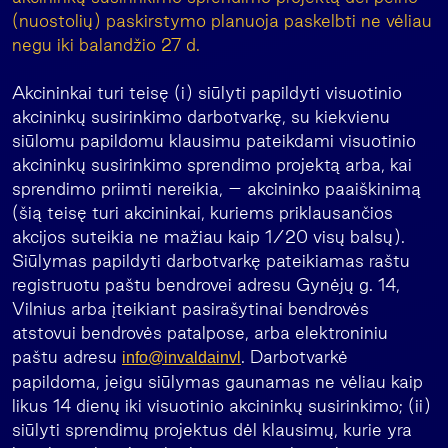
(nuostolių) paskirstymo planuoja paskelbti ne vėliau
negu iki balandžio 27 d.
Akcininkai turi teisę (i) siūlyti papildyti visuotinio
akcininkų susirinkimo darbotvarkę, su kiekvienu
siūlomu papildomu klausimu pateikdami visuotinio
akcininkų susirinkimo sprendimo projektą arba, kai
sprendimo priimti nereikia, – akcininko paaiškinimą
(šią teisę turi akcininkai, kuriems priklausančios
akcijos suteikia ne mažiau kaip 1/20 visų balsų).
Siūlymas papildyti darbotvarkę pateikiamas raštu
registruotu paštu bendrovei adresu Gynėjų g. 14,
Vilnius arba įteikiant pasirašytinai bendrovės
atstovui bendrovės patalpose, arba elektroniniu
paštu adresu
. Darbotvarkė
info@invaldainvl
papildoma, jeigu siūlymas gaunamas ne vėliau kaip
likus 14 dienų iki visuotinio akcininkų susirinkimo; (ii)
siūlyti sprendimų projektus dėl klausimų, kurie yra