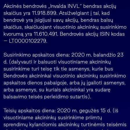
Akcinės bendrovės „Invalda INVL“ bendras akcijų
skaičius yra 11.918.899. Atsižvelgiant į tai, kad
bendrovė yra įsigijusi savų akcijų, bendras balsų
skaičius, skaičiuojant visuotinio akcininkų susirinkimo
kvorumą yra 11.610.491. Bendrovės akcijų ISIN kodas
– LT0000102279.
Susirinkimo apskaitos diena: 2020 m. balandžio 23
d. (dalyvauti ir balsuoti visuotiniame akcininkų
susirinkime turi teisę tik tie asmenys, kurie bus
Bendrovės akcininkai visuotinio akcininkų susirinkimo
apskaitos dienos pabaigoje, arba jų įgalioti asmenys,
arba asmenys, su kuriais akcininkai yra sudarę
balsavimo teisės perleidimo sutartis).
Teisių apskaitos diena: 2020 m. gegužės 15 d. (iš
visuotiniame akcininkų susirinkime priimtų
sprendimų kylančiomis akcininkų turtinėmis teisėmis