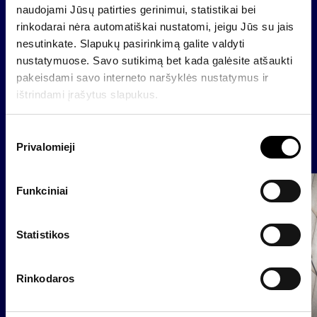
naudojami Jūsų patirties gerinimui, statistikai bei
Bendrovės prezidentas Darius Šulnis
rinkodarai nėra automatiškai nustatomi, jeigu Jūs su jais
nesutinkate. Slapukų pasirinkimą galite valdyti
nustatymuose. Savo sutikimą bet kada galėsite atšaukti
pakeisdami savo interneto naršyklės nustatymus ir
Atgal
ištrindami įrašytus slapukus.
S
Naujienos
Privalomieji
u
t
i
Funkciniai
Grupė
k
Reglamentuojama informacija
i
m
Statistikos
o
p
Rinkodaros
a
s