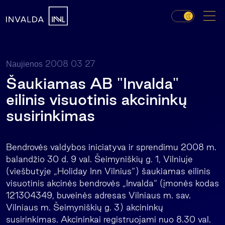
2008 03 27
Naujienos
Šaukiamas AB "Invalda"
eilinis visuotinis akcininkų
susirinkimas
Bendrovės valdybos iniciatyva ir sprendimu 2008 m.
balandžio 30 d. 9 val. Šeimyniškių g. 1, Vilniuje
(viešbutyje „Holiday Inn Vilnius“) šaukiamas eilinis
visuotinis akcinės bendrovės „Invalda“ (įmonės kodas
121304349, buveinės adresas Vilniaus m. sav.
Vilniaus m. Šeimyniškių g. 3) akcininkų
susirinkimas. Akcininkai registruojami nuo 8.30 val.