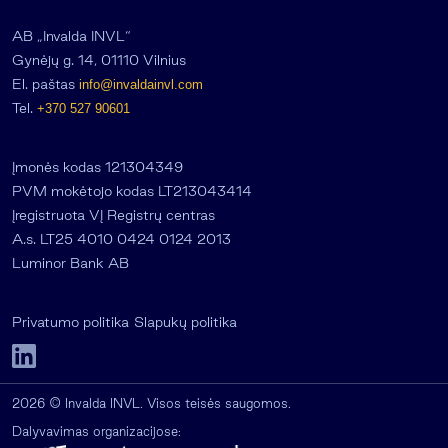
AB „Invalda INVL“
Gynėjų g. 14, 01110 Vilnius
El. paštas
info@invaldainvl.com
Tel.
+370 527 90601
Įmonės kodas 121304349
PVM mokėtojo kodas LT213043414
Įregistruota VĮ Registrų centras
A.s. LT25 4010 0424 0124 2013
Luminor Bank AB
Privatumo politika
Slapukų politika
2026 © Invalda INVL. Visos teisės saugomos.
Dalyvavimas organizacijose: