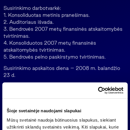
Susirinkimo darbotvarkė:
1. Konsoliduotas metinis pranešimas.
2. Auditoriaus išvada.
3. Bendrovės 2007 metų finansinės atskaitomybės
tvirtinimas.
4. Konsoliduotos 2007 metų finansinės
atskaitomybės tvirtinimas.
5. Bendrovės pelno paskirstymo tvirtinimas.
Susirinkimo apskaitos diena – 2008 m. balandžio
23 d.
Su dokumentais, susijusiais su visuotinio akcininkų
susirinkimo darbotvarke, sprendimų projektais, nuo
2008 m. balandžio 18 d. bus galima susipažinti
bendrovės buveinėje, Šeimyniškių g. 3, Vilniuje, o taip
Šioje svetainėje naudojami slapukai
pat bendrovės internetiniame tinklalapyje
Mūsų svetainė naudoja būtinuosius slapukus, siekiant
. Dėl papildomos informacijos prašome
www.invalda.lt
užtikrinti sklandų svetainės veikimą. Kiti slapukai, kurie
kreiptis telefonu (8~5) 2790601.