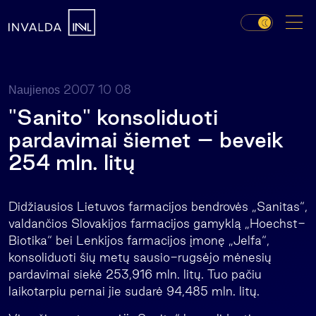
2007 10 08
Naujienos
"Sanito" konsoliduoti
pardavimai šiemet – beveik
254 mln. litų
Didžiausios Lietuvos farmacijos bendrovės „Sanitas“,
valdančios Slovakijos farmacijos gamyklą „Hoechst-
Biotika“ bei Lenkijos farmacijos įmonę „Jelfa“,
konsoliduoti šių metų sausio-rugsėjo mėnesių
pardavimai siekė 253,916 mln. litų. Tuo pačiu
laikotarpiu pernai jie sudarė 94,485 mln. litų.