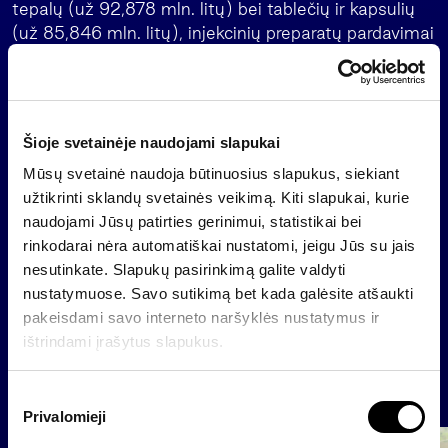
tepalų (už 92,878 mln. litų) bei tablečių ir kapsulių
(už 85,846 mln. litų), injekcinių preparatų pardavimai
sudarė 74,290 mln. litų.
„Sanitas“ per šiuos metus planuoja uždirbti 34,3
mln. litų grynojo pelno, o pelnas prieš palūkanas,
Šioje svetainėje naudojami slapukai
mokesčius, amortizaciją ir nusidėvėjimą (EBITDA),
tikimasi, sieks 105,8 mln. litų. Per 2007 metus
Mūsų svetainė naudoja būtinuosius slapukus, siekiant
„Sanito“ pardavimus tikimasi augsiant iki 350 mln.
užtikrinti sklandų svetainės veikimą. Kiti slapukai, kurie
litų.
naudojami Jūsų patirties gerinimui, statistikai bei
rinkodarai nėra automatiškai nustatomi, jeigu Jūs su jais
nesutinkate. Slapukų pasirinkimą galite valdyti
nustatymuose. Savo sutikimą bet kada galėsite atšaukti
Atgal
pakeisdami savo interneto naršyklės nustatymus ir
ištrindami įrašytus slapukus.
Naujienos
S
Privalomieji
u
t