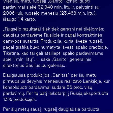
Vien šių metų rugsėjį „Sanito“ konsoliduoti
pardavimai siekė 32,940 mln. litų ir, palyginti su
2006-ųjų rugsėjo mėnesiu (23,468 mln. litų),
išaugo 1,4 karto.
„Rugsėjo rezultatai šiek tiek geresni nei tikėjomės:
daugiau pardavėme Rusijoje ir pagal kontraktinės
gamybos sutartis. Produkciją, kurią išvežė rugsėjį,
pagal grafiką buvo numatyta išvežti spalio pradžioje.
Tikėtina, kad tai gali atsiliepti spalio pardavimams
apie 1 mln. litų“, – sakė „Sanito“ generalinis
direktorius Saulius Jurgelėnas.
Daugiausia produkcijos „Sanitas“ per šių metų
pirmuosius devynis mėnesius realizavo Lenkijoje, kur
konsoliduoti pardavimai sudarė 56 proc. visų
pardavimų. Per tą patį laikotarpį į Rusiją eksportuota
13% produkcijos.
Per šių metų sausį-rugsėjį daugiausia parduota