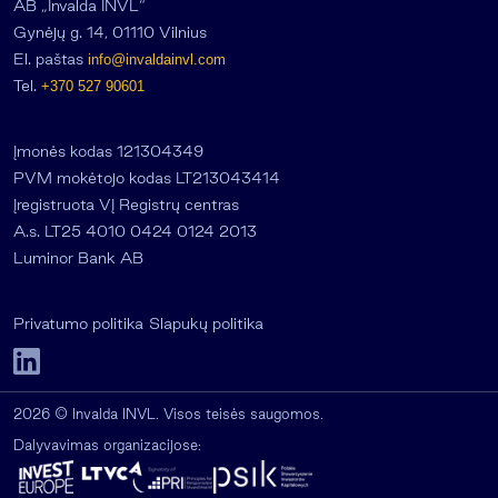
AB „Invalda INVL“
Gynėjų g. 14, 01110 Vilnius
El. paštas
info@invaldainvl.com
Tel.
+370 527 90601
Įmonės kodas 121304349
PVM mokėtojo kodas LT213043414
Įregistruota VĮ Registrų centras
A.s. LT25 4010 0424 0124 2013
Luminor Bank AB
Privatumo politika
Slapukų politika
2026 © Invalda INVL. Visos teisės saugomos.
Dalyvavimas organizacijose: