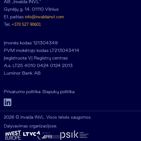
AB „Invalda INVL“
Gynėjų g. 14, 01110 Vilnius
El. paštas
info@invaldainvl.com
Tel.
+370 527 90601
Įmonės kodas 121304349
PVM mokėtojo kodas LT213043414
Įregistruota VĮ Registrų centras
A.s. LT25 4010 0424 0124 2013
Luminor Bank AB
Privatumo politika
Slapukų politika
2026 © Invalda INVL. Visos teisės saugomos.
Dalyvavimas organizacijose: