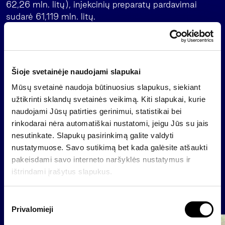
62,26 mln. litų), injekcinių preparatų pardavimai
sudarė 61,119 mln. litų.
Pagal liepos mėnesio pabaigoje patikslintas šių
metų „Sanito“ prognozes, bendrovė per šiuos metus
planuoja uždirbti 34,3 mln. litų grynojo pelno, o
Šioje svetainėje naudojami slapukai
pelnas prieš palūkanas, mokesčius, amortizaciją ir
nusidėvėjimą (EBITDA), tikimasi, sieks 105,8 mln.
Mūsų svetainė naudoja būtinuosius slapukus, siekiant
litų. Per 2007 metus „Sanito“ pardavimus tikimasi
užtikrinti sklandų svetainės veikimą. Kiti slapukai, kurie
augsiant iki 350 mln. litų.
naudojami Jūsų patirties gerinimui, statistikai bei
rinkodarai nėra automatiškai nustatomi, jeigu Jūs su jais
nesutinkate. Slapukų pasirinkimą galite valdyti
nustatymuose. Savo sutikimą bet kada galėsite atšaukti
Atgal
pakeisdami savo interneto naršyklės nustatymus ir
ištrindami įrašytus slapukus.
Naujienos
S
Privalomieji
u
t