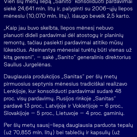
Vien šių metų liepą „Sanito“ konsoliduoti pardavimai
siekė 24,641 mln. litų ir, palyginti su 2006-ųjų liepos
mėnesiu (10,070 mln. litų), išaugo beveik 2,5 karto.
„Kaip jau buvo skelbta, liepos mėnesį nebuvo
planuoti dideli pardavimai dėl atostogų ir planinių
remontų, tačiau pasiekti pardavimai atitiko mūsų
lūkesčius. Ateinantys mėnesiai turėtų būti vienas už
kitą geresni“, – sakė „Sanito“ generalinis direktorius
Saulius Jurgelėnas.
Daugiausia produkcijos „Sanitas“ per šių metų
pirmuosius septynis mėnesius tradiciškai realizavo
Lenkijoje, kur konsoliduoti pardavimai sudarė 48
proc. visų pardavimų. Rusijos rinkoje „Sanitas“
pardavė 13 proc., Latvijoje ir Vokietijoje – 6 proc.,
Slovakijoje – 5 proc., Lietuvoje – 4 proc. gaminių.
Per šių metų sausį-liepą daugiausia parduota tepalų
(už 70,855 mln. litų) bei tablečių ir kapsulių (už