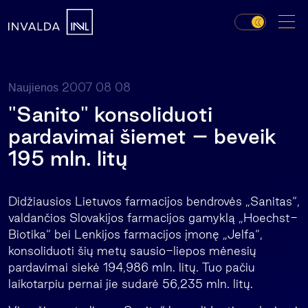
2007 08 08
Naujienos
"Sanito" konsoliduoti
pardavimai šiemet – beveik
195 mln. litų
Didžiausios Lietuvos farmacijos bendrovės „Sanitas“,
valdančios Slovakijos farmacijos gamyklą „Hoechst-
Biotika“ bei Lenkijos farmacijos įmonę „Jelfa“,
konsoliduoti šių metų sausio-liepos mėnesių
pardavimai siekė 194,986 mln. litų. Tuo pačiu
laikotarpiu pernai jie sudarė 56,235 mln. litų.