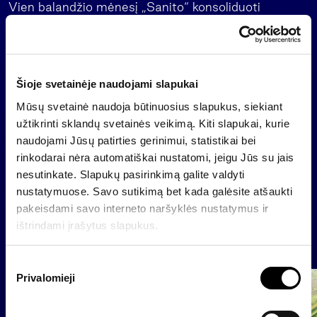
Vien balandžio mėnesį „Sanito“ konsoliduoti
pardavimai sudarė 29,138 mln. litų, 2006-ųjų
balandį jie buvo 4,608 mln. litų.
„Sanitas“ šiais metais planuoja pasiekti 340,5 mln.
Šioje svetainėje naudojami slapukai
litų konsoliduotus pardavimus. Planuojama, kad
grynasis pelnas sieks 21,3 mln. litų, o EBITDA
Mūsų svetainė naudoja būtinuosius slapukus, siekiant
sudarys 77,1 mln. litų.
užtikrinti sklandų svetainės veikimą. Kiti slapukai, kurie
naudojami Jūsų patirties gerinimui, statistikai bei
rinkodarai nėra automatiškai nustatomi, jeigu Jūs su jais
nesutinkate. Slapukų pasirinkimą galite valdyti
Atgal
nustatymuose. Savo sutikimą bet kada galėsite atšaukti
pakeisdami savo interneto naršyklės nustatymus ir
ištrindami įrašytus slapukus.
Naujienos
S
Privalomieji
u
Grupė
t
Reglamentuojama informacija
i