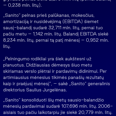
– 0,238 mln. litų).
„Sanito“ pelnas prieš palūkanas, mokesčius,
amortizaciją ir nusidėvėjimą (EBITDA) šiemet
sausį-balandį sudarė 32,711 mln. litų, pernai tuo
pačiu metu – 1,142 mln. litų. Balandį EBITDA siekė
8,234 mln. litų, pernai tą patį mėnesį – 0,952 mln.
litų.
„Pelningumo rodikliai yra šiek aukštesni už
planuotus. Didžiausias dėmesys šiuo metu
skiriamas verslo plėtrai ir pardavimų didinimui. Per
artimiausius mėnesius tikimės panašių rezultatų
kaip ir praėjusį mėnesį“, – sakė „Sanito“ generalinis
direktorius Saulius Jurgelėnas.
„Sanito“ konsoliduoti šių metų sausio-balandžio
mėnesių pardavimai sudarė 107,696 mln. litų. 2006-
aisiais tuo pačiu laikotarpiu jie siekė 20,779 mln. litų.