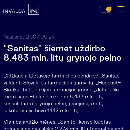
2007 05 24
Naujienos
"Sanitas" šiemet uždirbo
8,483 mln. litų grynojo pelno
Didžiausia Lietuvoje farmacijos bendrovė „Sanitas“,
valdanti Slovakijos farmacijos gamyklą „Hoechst-
Biotika“ bei Lenkijos farmacijos įmonę „Jelfa“, šių
metų sausį-balandį uždirbo 8,483 mln. litų
konsoliduoto grynojo pelno, praėjusių metų
laikotarpiu jis buvo 1,142 mln. litų.
Vien balandžio mėnesį „Sanito“ konsoliduotas
grynasis pelnas siekė 2,273 mln. litų (pernai balandį