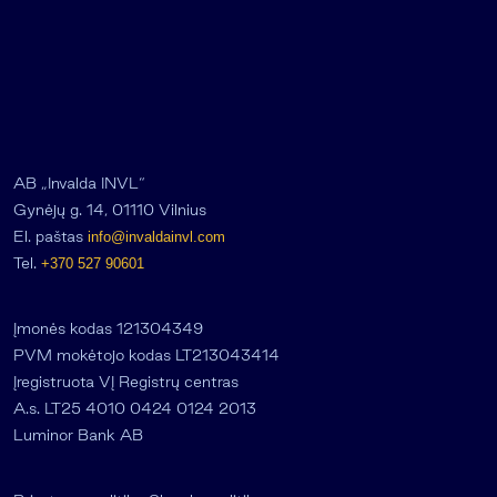
AB „Invalda INVL“
Gynėjų g. 14, 01110 Vilnius
El. paštas
info@invaldainvl.com
Tel.
+370 527 90601
Įmonės kodas 121304349
PVM mokėtojo kodas LT213043414
Įregistruota VĮ Registrų centras
A.s. LT25 4010 0424 0124 2013
Luminor Bank AB