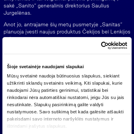
sakė „Sanito“ generalinis direktorius Saulius
Jurgelėnas.
Anot jo, antrajame šių metų pusmetyje „Sanitas“
planuoja įvesti naujus produktus Čekijos bei Lenkijos
rinkose.
„Sanito“ konsoliduoti šių metų sausio-birželio
mėnesių pardavimai sudarė 170,3 mln. litų. 2006-
aisiais tuo pačiu laikotarpiu jie siekė 46,2 mln. litų.
Šioje svetainėje naudojami slapukai
Mūsų svetainė naudoja būtinuosius slapukus, siekiant
Pagrindiniai „Sanito“ akcininkai yra investicijų
užtikrinti sklandų svetainės veikimą. Kiti slapukai, kurie
bendrovė „Invalda“ bei investicijų fondai „Amber
naudojami Jūsų patirties gerinimui, statistikai bei
Trust II SCA” ir „Citigroup Venture Capital
rinkodarai nėra automatiškai nustatomi, jeigu Jūs su jais
International Jersey”. „Sanito“ akcijos kotiruojamos
nesutinkate. Slapukų pasirinkimą galite valdyti
Vilniaus vertybinių popierių biržos Oficialiajame
nustatymuose. Savo sutikimą bet kada galėsite atšaukti
sąraše.
pakeisdami savo interneto naršyklės nustatymus ir
ištrindami įrašytus slapukus.