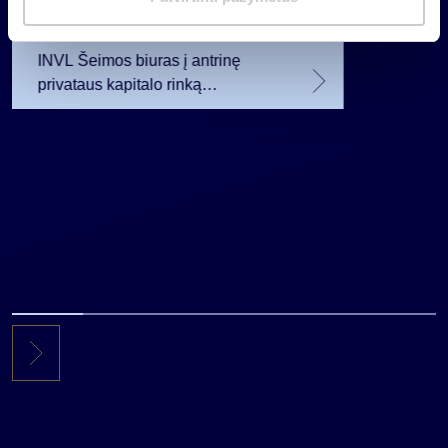
a
planavo
2026 07 28
s
INVL Šeimos biuras į antrinę
privataus kapitalo rinką
investuojantį fondą pritraukė 17,4
mln. JAV dolerių