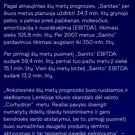
Pagal atnaujintas šių metų prognozes, „Sanitas“ per
šiuos metus planuoja uždirbti 34,3 mln. litų grynojo
pelno, o pelnas prieš palūkanas, mokesčius,
amortizaciją ir nusidėvėjimą (EBITDA), tikimasi,
sieks 105,8 mln. litų. Per 2007 metus „Sanito“
pardavimus tikimasi augsiant iki 350 mln. litų.
Per pirmąjį šių metų pusmetį „Sanito“ EBITDA
sudarė 59,4 mln. litų, pernai tuo pačiu metu ji siekė
15,1 mln. litų. Vien šių metų birželį „Sanito“ EBITDA
sudarė 13,2 mln. litų.
„Ankstesnės šių metų prognozės buvo ruošiamos ir
skelbiamos Lenkijoje kilusio skandalo dėl vaisto
„Corhydron“ metu. Realiai pavyko išvengti
numatytų didelių išlaidų teisininkams ir gero
bendrovės vardo atstatymui, be to, pirmąjį pusmetį
buvo sumažintas daugelio produktų rėmimo
aktyvumas ir tai teigiamai paveikė pelningumą“, –