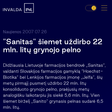
2007 07 26
Naujienos
"Sanitas" šiemet uždirbo 22
mln. litų grynojo pelno
Didžiausia Lietuvoje farmacijos bendrovė „Sanitas“,
valdanti Slovakijos farmacijos gamyklą “Hoechst-
Biotika” bei Lenkijos farmacijos įmonę „Jelfa“, šių
metų pirmąjį pusmetį uždirbo 22 mln. litų
konsoliduoto grynojo pelno, praėjusių metų
analogišku laikotarpiu jis siekė 5,6 mln. litų. Vien
šiemet birželį „Sanito“ grynasis pelnas sudarė 6,5
mln. litų.