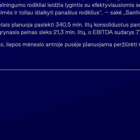
lningumo rodikliai leidžia lygintis su efektyviausiomis s
ės ir toliau išlaikyti panašius rodiklius“, – sakė „Sani
etais planuoja pasiekti 340,5 mln. litų konsoliduotus pa
ynasis pelnas sieks 21,3 mln. litų, o EBITDA sudarys 77,
o, liepos mėnesio antroje pusėje planuojama peržiūrėti