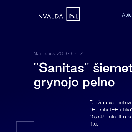
Apie
2007 06 21
Naujienos
"Sanitas" šiemet
grynojo pelno
Didžiausia Lietuv
“Hoechst-Biotika”
15,546 mln. litų k
litų.