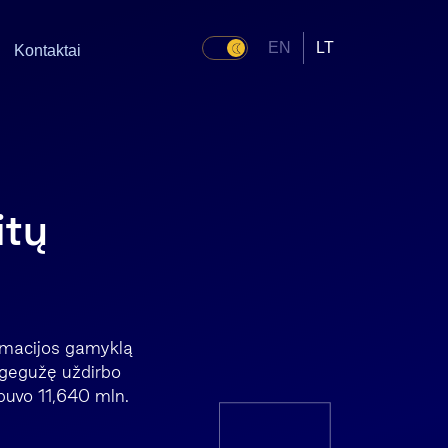
EN
LT
Kontaktai
itų
armacijos gamyklą
-gegužę uždirbo
 buvo 11,640 mln.