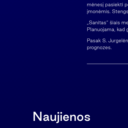
mėnesį pasiekti pe
įmonėmis. Stengsim
„Sanitas“ šiais m
Planuojama, kad gr
Pasak S. Jurgelėn
prognozes.
Naujienos