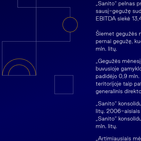
„Sanito“ pelnas p
sausį-gegužę suda
EBITDA siekė 13,44
Šiemet gegužės mė
pernai gegužę, ku
mln. litų.
„Gegužės mėnesį „
buvusioje gamyklos
padidėjo 0,9 mln. 
teritorijoje taip 
generalinis direkt
„Sanito“ konsolid
litų. 2006-aisiais
„Sanito“ konsolid
mln. litų.
„Artimiausiais mė