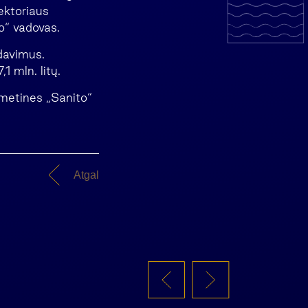
ektoriaus
to“ vadovas.
rdavimus.
1 mln. litų.
 metines „Sanito“
Atgal