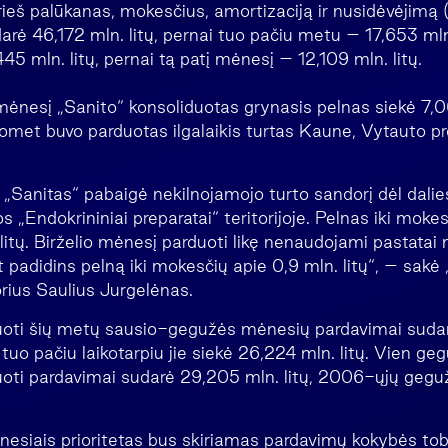
rieš palūkanas, mokesčius, amortizaciją ir nusidėvėjim
rė 46,172 mln. litų, pernai tuo pačiu metu – 17,653 mln
5 mln. litų, pernai tą patį mėnesį – 12,109 mln. litų.
nesį „Sanito“ konsoliduotas grynasis pelnas siekė 7,06
omet buvo parduotas ilgalaikis turtas Kaune, Vytauto 
Sanitas“ pabaigė nekilnojamojo turto sandorį dėl dalie
 „Endokrininiai preparatai“ teritorijoje. Pelnas iki mokes
litų. Birželio mėnesį parduoti likę nenaudojami pastatai
pat padidins pelną iki mokesčių apie 0,9 mln. litų“, – sakė
orius Saulius Jurgelėnas.
uoti šių metų sausio-gegužės mėnesių pardavimai suda
 tuo pačiu laikotarpiu jie siekė 26,224 mln. litų. Vien g
uoti pardavimai sudarė 29,205 mln. litų, 2006-ųjų gegu
nesiais prioritetas bus skiriamas pardavimų kokybės to