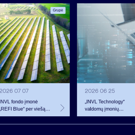
Grupė
2026 07 07
2026 06 25
INVL fondo įmonė
„INVL Technology“
„REFI Blue“ per viešą
valdomų įmonių
obligacijų emisiją
darbuotojai realizavo
pritraukė 12 mln. eurų –
opcionus ir tapo
2 mln. daugiau nei
akcininkais