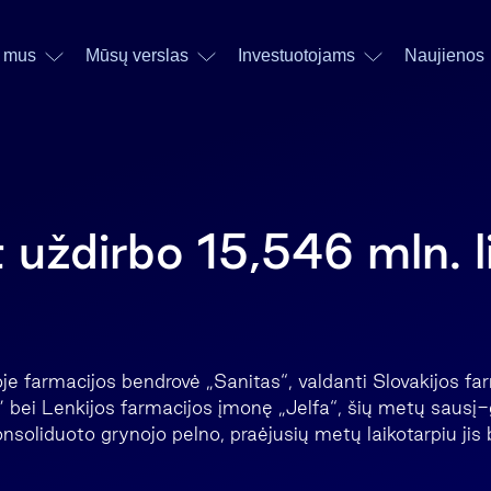
 mus
Mūsų verslas
Investuotojams
Naujienos
 uždirbo 15,546 mln. l
oje farmacijos bendrovė „Sanitas“, valdanti Slovakijos f
 bei Lenkijos farmacijos įmonę „Jelfa“, šių metų sausį
onsoliduoto grynojo pelno, praėjusių metų laikotarpiu jis