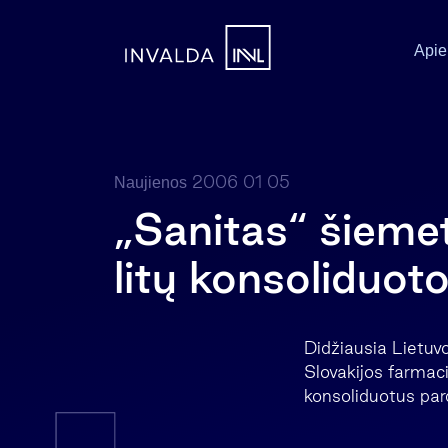
Apie
2006 01 05
Naujienos
„Sanitas“ šiemet
litų konsoliduot
Didžiausia Lietuv
Slovakijos farmac
konsoliduotus pard