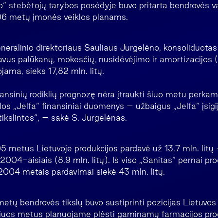
to“ stebėtojų tarybos posėdyje buvo pritarta bendrovės 
06 metų įmonės veiklos planams.
neralinio direktoriaus Sauliaus Jurgelėno, konsoliduota
iavus palūkanų, mokesčių, nusidėvėjimo ir amortizacijos 
ama, sieks 17,82 mln. litų.
nansinių rodiklių prognozę nėra įtraukti šiuo metu perka
os „Jelfa“ finansiniai duomenys – užbaigus „Jelfa“ įsigi
ikslintos“, – sakė S. Jurgelėnas.
5 metus Lietuvoje produkcijos pardavė už 13,7 mln. litų 
2004-aisiais (8,9 mln. litų). Iš viso „Sanitas“ pernai pr
 2004 metais pardavimai siekė 43 mln. litų.
tų bendrovės tikslų buvo sustiprinti pozicijas Lietuvos r
 šiuos metus planuojame plėsti gaminamų farmacijos pr