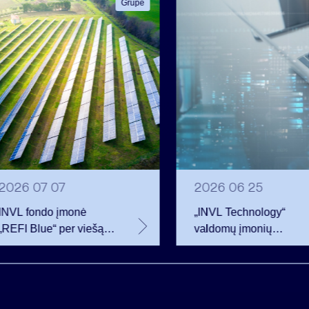
Grupė
2026 07 07
2026 06 25
INVL fondo įmonė
„INVL Technology“
„REFI Blue“ per viešą
valdomų įmonių
obligacijų emisiją
darbuotojai realizavo
pritraukė 12 mln. eurų –
opcionus ir tapo
2 mln. daugiau nei
akcininkais
planavo