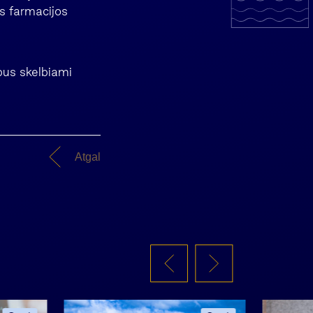
os farmacijos
 bus skelbiami
Atgal