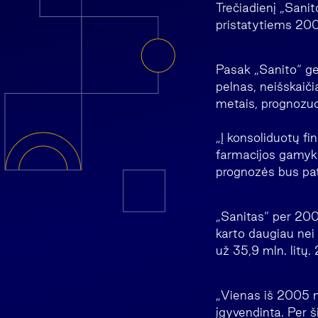
Trečiadienį „Sani
pristatytiems 20
Pasak „Sanito“ ge
pelnas, neišskaič
metais, prognozuoj
„Į konsoliduotų fi
farmacijos gamykl
prognozės bus pat
„Sanitas“ per 200
karto daugiau nei 
už 35,9 mln. litų.
„Vienas iš 2005 me
įgyvendinta. Per