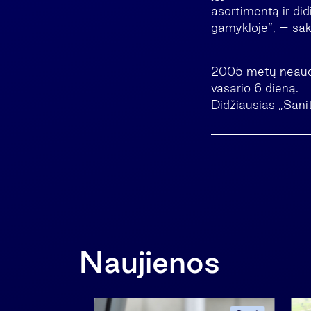
asortimentą ir di
gamykloje“, – sakė
2005 metų neauditu
vasario 6 dieną.
Didžiausias „Sanit
Naujienos