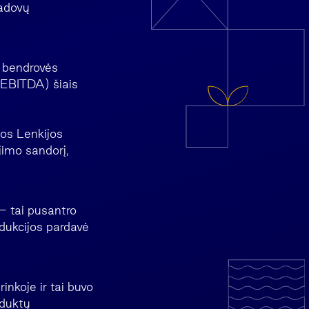
vadovų
s bendrovės
(EBITDA) šiais
mos Lenkijos
jimo sandorį,
– tai pusantro
odukcijos pardavė
inkoje ir tai buvo
oduktų