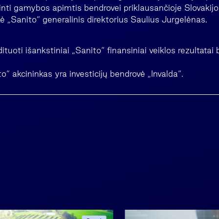
dinti gamybos apimtis bendrovei priklausančioje Slovakij
 „Sanito“ generalinis direktorius Saulius Jurgelėnas.
oti išankstiniai „Sanito“ finansiniai veiklos rezultatai
o“ akcininkas yra investicijų bendrovė „Invalda“.