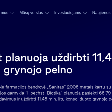
 mus
Mūsų verslas
Investuotojams
Naujienos
 planuoja uždirbti 11,
o grynojo pelno
oje farmacijos bendrovė „Sanitas“ 2006 metais kartu su 
ijos gamykla “Hoechst-Biotika” planuoja pasiekti 66,79 m
avimus ir uždirbti 11,48 mln. litų konsoliduoto grynojo p