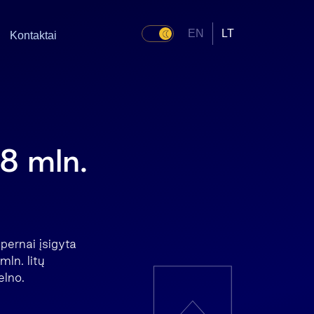
EN
LT
Kontaktai
48 mln.
pernai įsigyta
ln. litų
elno.