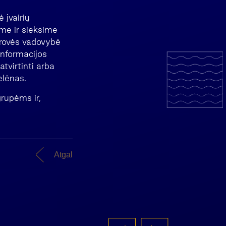
 įvairių
me ir sieksime
drovės vadovybė
informacijos
tvirtinti arba
elėnas.
rupėms ir,
Atgal