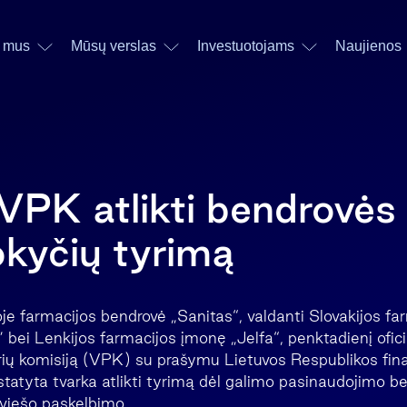
 mus
Mūsų verslas
Investuotojams
Naujienos
VPK atlikti bendrovės 
okyčių tyrimą
oje farmacijos bendrovė „Sanitas“, valdanti Slovakijos f
bei Lenkijos farmacijos įmonę „Jelfa“, penktadienį oficia
erių komisiją (VPK) su prašymu Lietuvos Respublikos fin
statyta tvarka atlikti tyrimą dėl galimo pasinaudojimo b
s viešo paskelbimo.