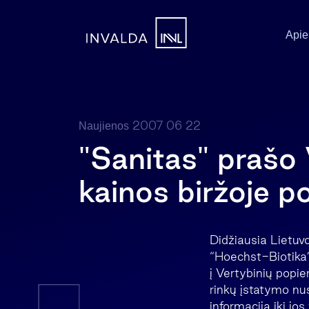
Apie
2007 06 22
Naujienos
"Sanitas" prašo 
kainos biržoje p
Didžiausia Lietuv
“Hoechst-Biotika” 
į Vertybinių popi
rinkų įstatymo nu
informacija iki jo