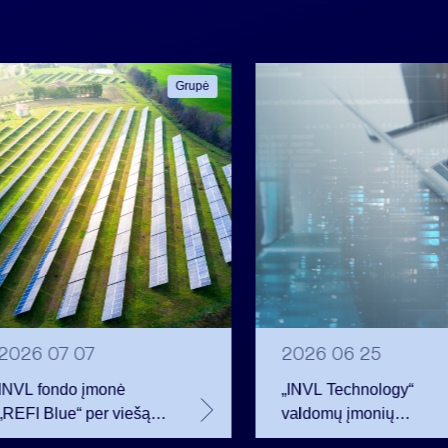
Grupė
2026 07 07
2026 06 25
INVL fondo įmonė
„INVL Technology“
„REFI Blue“ per viešą
valdomų įmonių
obligacijų emisiją
darbuotojai realizavo