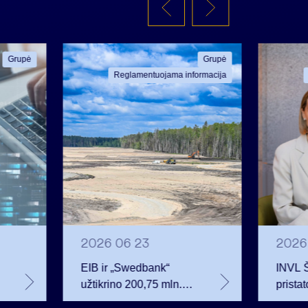
Grupė
Grupė
Reglamentuojama informacija
2026 06 23
2026
EIB ir „Swedbank“
INVL 
užtikrino 200,75 mln.
prista
eurų finansavimą
investu