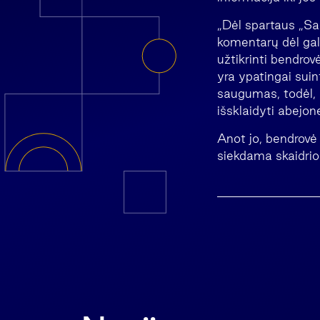
„Dėl spartaus „San
komentarų dėl gal
užtikrinti bendro
yra ypatingai sui
saugumas, todėl, 
išsklaidyti abejon
Anot jo, bendrovė
siekdama skaidrios