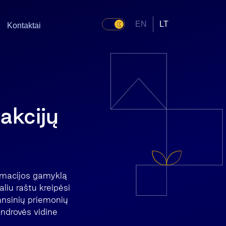
EN
LT
Kontaktai
akcijų
armacijos gamyklą
liu raštu kreipėsi
ansinių priemonių
endrovės vidine