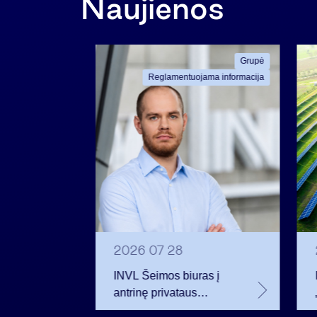
Naujienos
Grupė
Grupė
ama informacija
Reglamentuojama informacija
2026 07 28
t
INVL Šeimos biuras į
uropos
antrinę privataus
kapitalo rinką