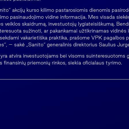
ito“ akcijų kurso kilimo pastarosiomis dienomis pasirodė
imo pasinaudojimo vidine informacija. Mes visada siekė
vės veiklos skaidrumą, investuotojų lygiateisiškumą. Ben
nteresuota sužinoti, ar pakankamai užtikrinamas vidinės 
sekdami vakarietiška praktika, prašome VPK pagalbos pa
es“, – sakė „Sanito“ generalinis direktorius Saulius Jurg
 yra atvira investuotojams bei visoms suinteresuotoms g
 finansinių priemonių rinkos, siekia oficialaus tyrimo.