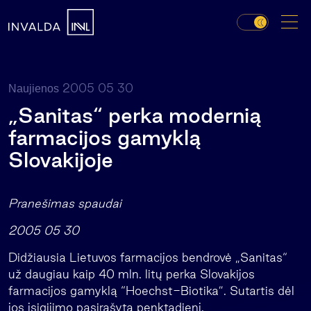
2005 05 30
Naujienos
„Sanitas“ perka modernią
farmacijos gamyklą
Slovakijoje
Pranešimas spaudai
2005 05 30
Didžiausia Lietuvos farmacijos bendrovė „Sanitas“
už daugiau kaip 40 mln. litų perka Slovakijos
farmacijos gamyklą “Hoechst-Biotika”. Sutartis dėl
jos įsigijimo pasirašyta penktadienį.