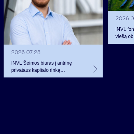
2026 0
INVL fon
viešą obl
12 mln. 
planavo
2026 07 28
INVL Šeimos biuras į antrinę
privataus kapitalo rinką
investuojantį fondą pritraukė 17,4
mln. JAV dolerių