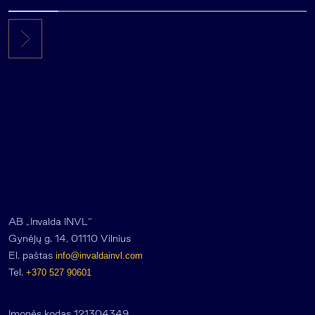
AB „Invalda INVL“
Gynėjų g. 14, 01110 Vilnius
El. paštas
info@invaldainvl.com
Tel.
+370 527 90601
Įmonės kodas 121304349