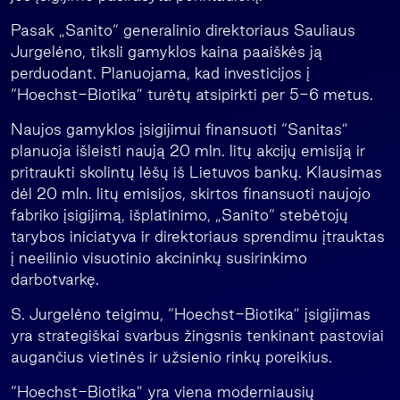
Pasak „Sanito“ generalinio direktoriaus Sauliaus
Jurgelėno, tiksli gamyklos kaina paaiškės ją
perduodant. Planuojama, kad investicijos į
“Hoechst-Biotika” turėtų atsipirkti per 5-6 metus.
Naujos gamyklos įsigijimui finansuoti “Sanitas”
planuoja išleisti naują 20 mln. litų akcijų emisiją ir
pritraukti skolintų lėšų iš Lietuvos bankų. Klausimas
dėl 20 mln. litų emisijos, skirtos finansuoti naujojo
fabriko įsigijimą, išplatinimo, „Sanito“ stebėtojų
tarybos iniciatyva ir direktoriaus sprendimu įtrauktas
į neeilinio visuotinio akcininkų susirinkimo
darbotvarkę.
S. Jurgelėno teigimu, “Hoechst-Biotika” įsigijimas
yra strategiškai svarbus žingsnis tenkinant pastoviai
augančius vietinės ir užsienio rinkų poreikius.
“Hoechst-Biotika” yra viena moderniausių