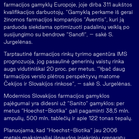
farmacijos gamyklų Europoje, joje dirba 311 aukštos
kvalifikacijos darbuotojų. “Gamyklą perkame iš gerai
žinomos farmacijos kompanijos “Aventis“, kuri ją
parduoda siekdama optimizuoti padalinių veiklą po
susijungimo su bendrove “Sanofi”, – sakė S.
Jurgelėnas.
Tarptautinė farmacijos rinkų tyrimo agentūra IMS
prognozuoja, jog pasaulinė generinių vaistų rinka
augs vidutiniškai 20 proc. per metus. “Ypač daug
farmacijos verslo plėtros perspektyvų matome
Čekijos ir Slovakijos rinkose”, – sakė S. Jurgelėnas.
Modernios Slovakijos farmacijos gamyklos
pajėgumai yra didesni už “Sanito” gamyklos: per
metus “Hoechst-Biotika” gali pagaminti 38,5 mln.
ampulių, 500 mln. tablečių ir apie 122 tonas tepalų.
Planuojama, kad “Hoechst-Biotika“ jau 2006
metais maksimaliai išnaudos injekcinių preparatų