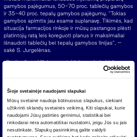
gamybos pajėgumus, 50-70 proc. tablečių gamybos
ir 35-40 proc. tepalų gamybos pajėgumų. “Tokias
gamybos apimtis jau esame suplanavę. Tikimės, kad
situacija farmacijos rinkoje ir mūsų pastangos plėsti
platintojų ratą leis koreguoti planus ir maksimaliai
išnaudoti tablečių bei tepalų gamybos linijas”, –
sakė S. Jurgelėnas.
„Sanitas“ per Vilniaus vertybinių popierių biržą
gegužės 10 dieną pranešė, kad stebėtojų tarybos
iniciatyva ir generalinio direktoriaus sprendimu
birželio 11 dieną šaukiamas neeilinis visuotinis
Šioje svetainėje naudojami slapukai
akcininkų susirinkimas. Į jo darbotvarkę įtrauktas
klausimas dėl akcijos nominalios vertės mažinimo
Mūsų svetainė naudoja būtinuosius slapukus, siekiant
nuo 5 iki 1 lito, atitinkamai padidinant akcijų skaičių.
užtikrinti sklandų svetainės veikimą. Kiti slapukai, kurie
naudojami Jūsų patirties gerinimui, statistikai bei
Šiuo metu įmonė ruošiasi įgyvendinti apie 40 mln.
rinkodarai nėra automatiškai nustatomi, jeigu Jūs su jais
litų vertės projektą – dukterinės įmonės
nesutinkate. Slapukų pasirinkimą galite valdyti
„Endokrininiai preparatai” teritorijoje Kaune bus