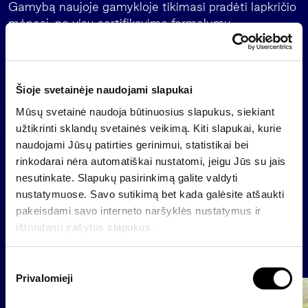
Gamybą naujoje gamykloje tikimasi pradėti lapkričio
mėnesį, po visų sertifikavimo formalumų.
Pagrindiniai „Sanito“ akcininkai yra investicijų
bendrovė „Invalda“ bei investicijų fondai „Amber
Trust II SCA” ir „Citigroup Venture Capital
Šioje svetainėje naudojami slapukai
International Jersey”. „Sanito“ akcijos kotiruojamos
Mūsų svetainė naudoja būtinuosius slapukus, siekiant
Vilniaus vertybinių popierių biržos Oficialiajame
užtikrinti sklandų svetainės veikimą. Kiti slapukai, kurie
sąraše.
naudojami Jūsų patirties gerinimui, statistikai bei
rinkodarai nėra automatiškai nustatomi, jeigu Jūs su jais
nesutinkate. Slapukų pasirinkimą galite valdyti
Atgal
nustatymuose. Savo sutikimą bet kada galėsite atšaukti
pakeisdami savo interneto naršyklės nustatymus ir
ištrindami įrašytus slapukus.
Naujienos
S
Privalomieji
u
Grupė
t