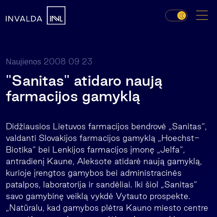
2008 09 23
Naujienos
"Sanitas" atidaro naują
farmacijos gamyklą
Didžiausios Lietuvos farmacijos bendrovė „Sanitas“,
valdanti Slovakijos farmacijos gamyklą „Hoechst-
Biotika“ bei Lenkijos farmacijos įmonę „Jelfa“,
antradienį Kaune, Aleksote atidarė naują gamyklą,
kurioje įrengtos gamybos bei administracinės
patalpos, laboratorija ir sandėliai. Iki šiol „Sanitas“
savo gamybinę veiklą vykdė Vytauto prospekte.
„Natūralu, kad gamybos plėtra Kauno miesto centre