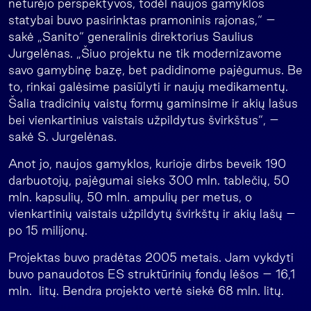
neturėjo perspektyvos, todėl naujos gamyklos
statybai buvo pasirinktas pramoninis rajonas,“ –
sakė „Sanito“ generalinis direktorius Saulius
Jurgelėnas. „Šiuo projektu ne tik modernizavome
savo gamybinę bazę, bet padidinome pajėgumus. Be
to, rinkai galėsime pasiūlyti ir naujų medikamentų.
Šalia tradicinių vaistų formų gaminsime ir akių lašus
bei vienkartinius vaistais užpildytus švirkštus“, –
sakė S. Jurgelėnas.
Anot jo, naujos gamyklos, kurioje dirbs beveik 190
darbuotojų, pajėgumai sieks 300 mln. tablečių, 50
mln. kapsulių, 50 mln. ampulių per metus, o
vienkartinių vaistais užpildytų švirkštų ir akių lašų –
po 15 milijonų.
Projektas buvo pradėtas 2005 metais. Jam vykdyti
buvo panaudotos ES struktūrinių fondų lėšos – 16,1
mln. litų. Bendra projekto vertė siekė 68 mln. litų.