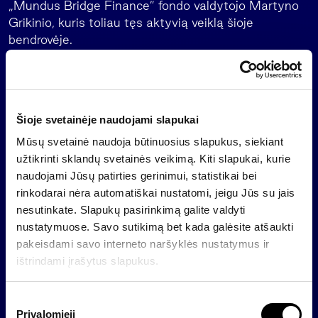
„Mundus Bridge Finance” fondo valdytojo Martyno
Grikinio, kuris toliau tęs aktyvią veiklą šioje
bendrovėje.
Atvirojo tipo informuotiesiems investuotojams
skirtas investicinis fondas „Mundus Bridge Finance“
siekia ilgalaikės stabilios grąžos teikdamas laikinąjį
finansavimą (angl. bridge financing) įvairaus
Šioje svetainėje naudojami slapukai
pobūdžio projektams ir investuodamas į sparčiai
Mūsų svetainė naudoja būtinuosius slapukus, siekiant
augančio alternatyvaus finansavimo sektoriaus
užtikrinti sklandų svetainės veikimą. Kiti slapukai, kurie
įmonių neviešai platinamus skolos vertybinius
naudojami Jūsų patirties gerinimui, statistikai bei
popierius. Privačios skolos fondas nuo veiklos
rinkodarai nėra automatiškai nustatomi, jeigu Jūs su jais
pradžios 2015 metais jau atliko 18 sandorių.
nesutinkate. Slapukų pasirinkimą galite valdyti
nustatymuose. Savo sutikimą bet kada galėsite atšaukti
2022 metų gruodžio pabaigoje „Mundus Bridge
pakeisdami savo interneto naršyklės nustatymus ir
Finance“ valdomas turtas siekė 26,4 mln. eurų.
ištrindami įrašytus slapukus.
Apie INVL
S
INVL – tai Baltijos šalyse pirmaujanti investicijų
Privalomieji
u