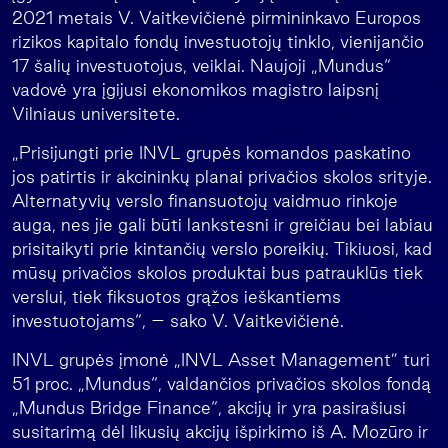
2021 metais V. Vaitkevičienė pirmininkavo Europos
rizikos kapitalo fondų investuotojų tinklo, vienijančio
17 šalių investuotojus, veiklai. Naujoji „Mundus“
vadovė yra įgijusi ekonomikos magistro laipsnį
Vilniaus universitete.
„Prisijungti prie INVL grupės komandos paskatino
jos patirtis ir akcininkų planai privačios skolos srityje.
Alternatyvių verslo finansuotojų vaidmuo rinkoje
auga, nes jie gali būti lankstesni ir greičiau bei labiau
prisitaikyti prie kintančių verslo poreikių. Tikiuosi, kad
mūsų privačios skolos produktai bus patrauklūs tiek
verslui, tiek fiksuotos grąžos ieškantiems
investuotojams“, – sako V. Vaitkevičienė.
INVL grupės įmonė „INVL Asset Management” turi
51 proc. „Mundus“, valdančios privačios skolos fondą
„Mundus Bridge Finance“, akcijų ir yra pasirašiusi
susitarimą dėl likusių akcijų išpirkimo iš A. Mozūro ir