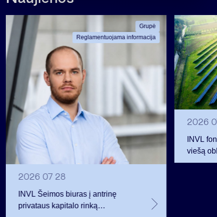
Grupė
Reglamentuojama informacija
2026 0
INVL fon
viešą obl
12 mln. 
planavo
2026 07 28
INVL Šeimos biuras į antrinę
privataus kapitalo rinką