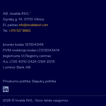
AB „Invalda INVL“
Gynėjų g. 14, 01110 Vilnius
El. paštas
info@invaldainvl.com
Tel.
+370 527 90601
Įmonės kodas 121304349
PVM mokėtojo kodas LT213043414
Įregistruota VĮ Registrų centras
A.s. LT25 4010 0424 0124 2013
Luminor Bank AB
Privatumo politika
Slapukų politika
2026 © Invalda INVL. Visos teisės saugomos.