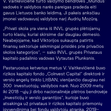
V. Vaitkevičienė turto valdymo bendrovės „Mundus“
vadovės ir valdybos narės pareigas pradeda eiti
gavus Lietuvos banko leidimą. Ji pakeis anksčiau
įmonei vadovavusį valdybos narį Audrių Mozūrą.
„Privati skola yra viena iš INVL grupės plėtojamų
turto klasių, kuriai skirsime dar daugiau dėmesio.
Neabejojame, kad Viktorijos sukaupta patirtis
finansų sektoriuje sėkmingai prisidės prie privačios
skolos kategorijos“, – sako INVL grupės Privataus
kapitalo padalinio vadovas Vytautas Plunksnis.
Pastaruosius ketverius metus V. Vaitkevičienė buvo
rizikos kapitalo fondo „CoInvest Capital“ direktorė ir
verslo angelų tinklo LitBAN, vienijančio daugiau nei
300 investuotojų, valdybos narė. Nuo 2009 metų
iki 2018 -ųjų ji dirbo nacionalinėje plėtros bendrovėje
„Investicijų ir verslo garantijos“, kurioje buvo
atsakinga už privataus ir rizikos kapitalo priemonių
įgyvendinimą bei fondų valdytojų atranką. 2019-