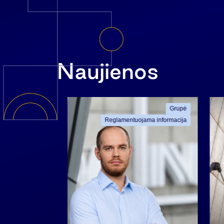
Naujienos
ama informacija
Grupė
Reglamentuojama informacija