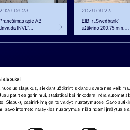
2026 06 23
2026 06 23
Pranešimas apie AB
EIB ir „Swedbank“
„Invalda INVL“
užtikrino 200,75 mln.
balsavimo teisių
eurų finansavimą
netekimą
Rūdninkų karinio
miestelio vystytojai
i slapukai
Įmonės kodas 121304349
nuosius slapukus, siekiant užtikrinti sklandų svetainės veikimą. 
PVM mokėtojo kodas LT213043414
ūsų patirties gerinimui, statistikai bei rinkodarai nėra automatiš
Įregistruota VĮ Registrų centras
ate. Slapukų pasirinkimą galite valdyti nustatymuose. Savo sutik
A.s. LT25 4010 0424 0124 2013
mi savo interneto naršyklės nustatymus ir ištrindami įrašytus sl
Luminor Bank AB