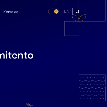
EN
LT
Kontaktai
mitento
Atgal