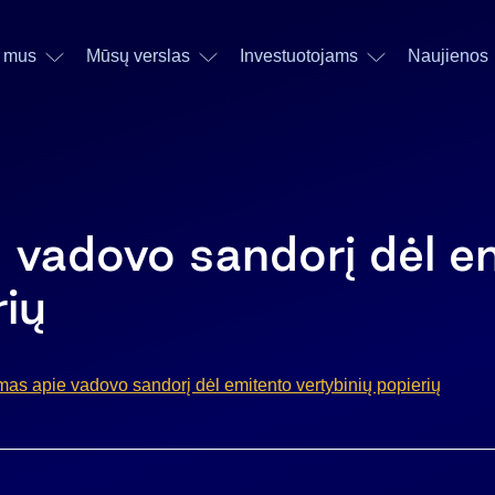
 mus
Mūsų verslas
Investuotojams
Naujienos
 vadovo sandorį dėl e
rių
as apie vadovo sandorį dėl emitento vertybinių popierių