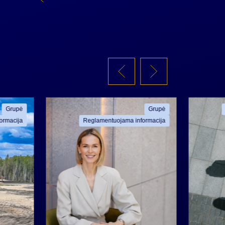
Grupė
Grupė
ormacija
Reglamentuojama informacija