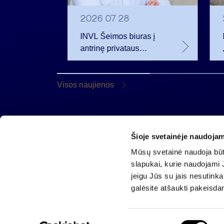
2026 07 28
INVL Šeimos biuras į
eistas
antrinę privataus
iamus
kapitalo rinką
 m.
investuojantį fondą
pritraukė 17,4 mln. JAV
Visos naujienos
dolerių
Šioje svetainėje naudojam
AB „Invalda INVL“
Mūsų svetainė naudoja būti
Gynėjų g. 14, 01110 Vilnius
slapukai, kurie naudojami J
El. paštas
info@invaldainvl.com
jeigu Jūs su jais nesutink
Tel.
+370 527 90601
galėsite atšaukti pakeisda
S