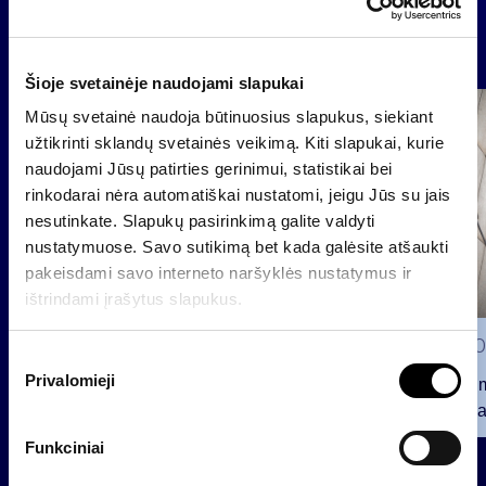
Naujienos
Šioje svetainėje naudojami slapukai
Grupė
Mūsų svetainė naudoja būtinuosius slapukus, siekiant
Reglamentuojama informacija
užtikrinti sklandų svetainės veikimą. Kiti slapukai, kurie
naudojami Jūsų patirties gerinimui, statistikai bei
rinkodarai nėra automatiškai nustatomi, jeigu Jūs su jais
nesutinkate. Slapukų pasirinkimą galite valdyti
nustatymuose. Savo sutikimą bet kada galėsite atšaukti
pakeisdami savo interneto naršyklės nustatymus ir
ištrindami įrašytus slapukus.
2026 0
S
Privalomieji
u
Pranešim
t
INVL“ ba
i
Funkciniai
2026 07 28
k