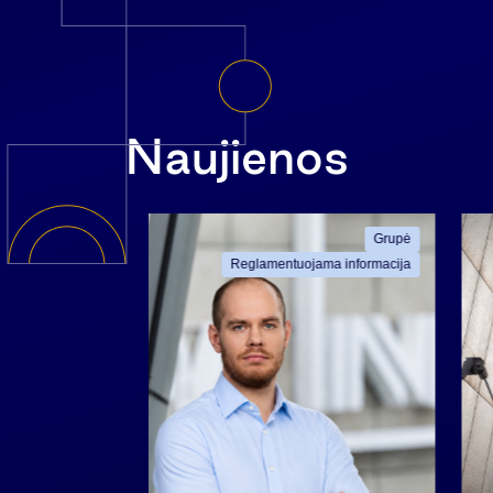
Naujienos
ama informacija
Grupė
Reglamentuojama informacija