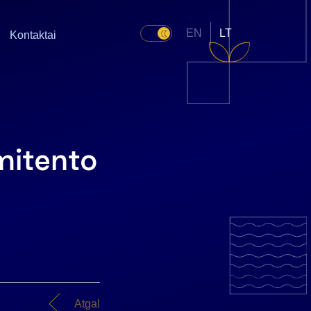
EN
LT
Kontaktai
mitento
Atgal