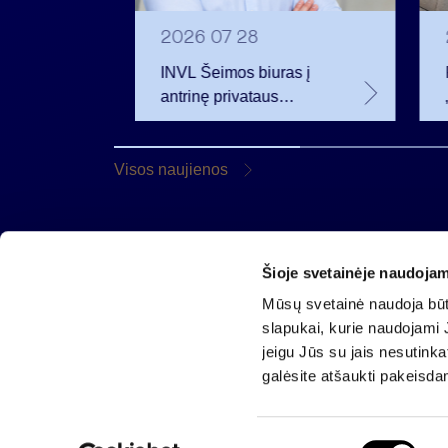
2026 07 28
INVL Šeimos biuras į
eistas
antrinę privataus
iamus
kapitalo rinką
 m.
investuojantį fondą
pritraukė 17,4 mln. JAV
Visos naujienos
dolerių
Šioje svetainėje naudojam
AB „Invalda INVL“
Mūsų svetainė naudoja būti
Gynėjų g. 14, 01110 Vilnius
slapukai, kurie naudojami J
El. paštas
info@invaldainvl.com
jeigu Jūs su jais nesutink
Tel.
+370 527 90601
galėsite atšaukti pakeisda
S