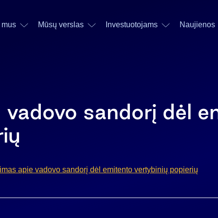
 mus
Mūsų verslas
Investuotojams
Naujienos
 vadovo sandorį dėl e
rių
mas apie vadovo sandorį dėl emitento vertybinių popierių