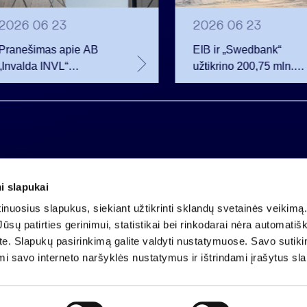
2026 06 23
2026 06 23
Pranešimas apie AB
EIB ir „Swedbank“
„Invalda INVL“
užtikrino 200,75 mln.
balsavimo teisių
eurų finansavimą
netekimą
Rūdninkų karinio
miestelio vystytojai
i slapukai
Įmonės kodas 121304349
nuosius slapukus, siekiant užtikrinti sklandų svetainės veikimą. 
PVM mokėtojo kodas LT213043414
ūsų patirties gerinimui, statistikai bei rinkodarai nėra automatiš
Įregistruota VĮ Registrų centras
ate. Slapukų pasirinkimą galite valdyti nustatymuose. Savo sutik
A.s. LT25 4010 0424 0124 2013
mi savo interneto naršyklės nustatymus ir ištrindami įrašytus sl
Luminor Bank AB