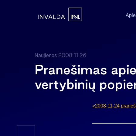
Apie
2008 11 26
Naujienos
Pranešimas apie
vertybinių popie
>2008-11-24 praneši