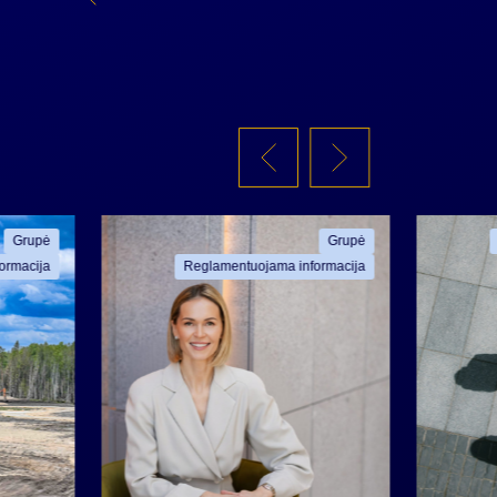
Grupė
Grupė
ormacija
Reglamentuojama informacija