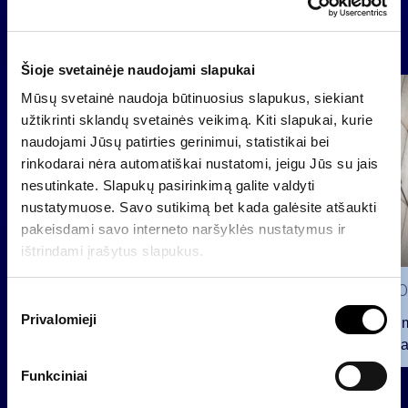
Naujienos
Šioje svetainėje naudojami slapukai
Grupė
Mūsų svetainė naudoja būtinuosius slapukus, siekiant
Reglamentuojama informacija
užtikrinti sklandų svetainės veikimą. Kiti slapukai, kurie
naudojami Jūsų patirties gerinimui, statistikai bei
rinkodarai nėra automatiškai nustatomi, jeigu Jūs su jais
nesutinkate. Slapukų pasirinkimą galite valdyti
nustatymuose. Savo sutikimą bet kada galėsite atšaukti
pakeisdami savo interneto naršyklės nustatymus ir
ištrindami įrašytus slapukus.
2026 0
S
Privalomieji
u
Pranešim
t
INVL“ ba
i
Funkciniai
2026 07 28
k