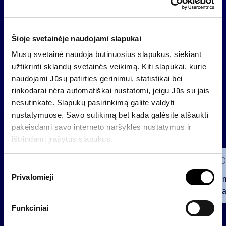
Naujienos
Šioje svetainėje naudojami slapukai
Grupė
Mūsų svetainė naudoja būtinuosius slapukus, siekiant
Reglamentuojama informacija
užtikrinti sklandų svetainės veikimą. Kiti slapukai, kurie
naudojami Jūsų patirties gerinimui, statistikai bei
rinkodarai nėra automatiškai nustatomi, jeigu Jūs su jais
nesutinkate. Slapukų pasirinkimą galite valdyti
nustatymuose. Savo sutikimą bet kada galėsite atšaukti
pakeisdami savo interneto naršyklės nustatymus ir
ištrindami įrašytus slapukus.
2026 0
S
Privalomieji
u
Pranešim
t
INVL“ ba
i
Funkciniai
2026 07 28
k