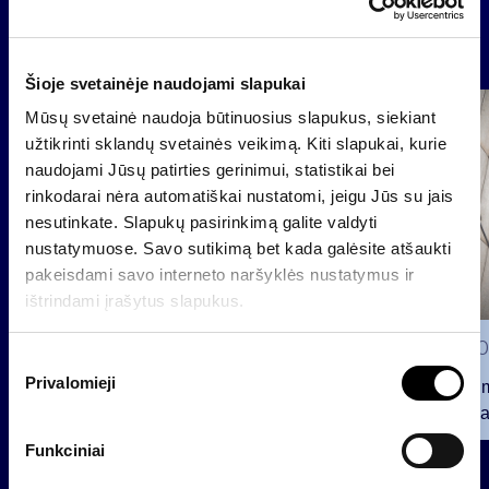
Naujienos
Šioje svetainėje naudojami slapukai
Grupė
Mūsų svetainė naudoja būtinuosius slapukus, siekiant
Reglamentuojama informacija
užtikrinti sklandų svetainės veikimą. Kiti slapukai, kurie
naudojami Jūsų patirties gerinimui, statistikai bei
rinkodarai nėra automatiškai nustatomi, jeigu Jūs su jais
nesutinkate. Slapukų pasirinkimą galite valdyti
nustatymuose. Savo sutikimą bet kada galėsite atšaukti
pakeisdami savo interneto naršyklės nustatymus ir
ištrindami įrašytus slapukus.
2026 0
S
Privalomieji
u
Pranešim
t
INVL“ ba
i
Funkciniai
2026 07 28
k