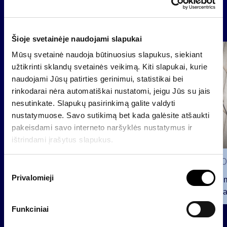
Naujienos
Šioje svetainėje naudojami slapukai
Grupė
Mūsų svetainė naudoja būtinuosius slapukus, siekiant
Reglamentuojama informacija
užtikrinti sklandų svetainės veikimą. Kiti slapukai, kurie
naudojami Jūsų patirties gerinimui, statistikai bei
rinkodarai nėra automatiškai nustatomi, jeigu Jūs su jais
nesutinkate. Slapukų pasirinkimą galite valdyti
nustatymuose. Savo sutikimą bet kada galėsite atšaukti
pakeisdami savo interneto naršyklės nustatymus ir
ištrindami įrašytus slapukus.
2026 0
S
Privalomieji
u
Pranešim
t
INVL“ ba
i
Funkciniai
2026 07 28
k