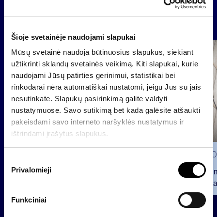
Naujienos
Šioje svetainėje naudojami slapukai
Grupė
Mūsų svetainė naudoja būtinuosius slapukus, siekiant
Reglamentuojama informacija
užtikrinti sklandų svetainės veikimą. Kiti slapukai, kurie
naudojami Jūsų patirties gerinimui, statistikai bei
rinkodarai nėra automatiškai nustatomi, jeigu Jūs su jais
nesutinkate. Slapukų pasirinkimą galite valdyti
nustatymuose. Savo sutikimą bet kada galėsite atšaukti
pakeisdami savo interneto naršyklės nustatymus ir
ištrindami įrašytus slapukus.
2026 0
S
Privalomieji
u
Pranešim
t
INVL“ ba
i
Funkciniai
2026 07 28
k