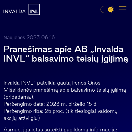
2023 06 16
Naujienos
Pranešimas apie AB „Invalda
INVL“ balsavimo teisių įgijimą
Invalda INVL“ pateikia gautą Irenos Onos
Mišeikienės pranešimą apie balsavimo teisių įgijimą
(pridedama).
Peržengimo data: 2023 m. birželio 15 d.
Peržengimo riba: 25 proc. (tik tiesiogiai valdomų
akcijų atžvilgiu)
Asmuo, įgaliotas suteikti papildomą informaciją: