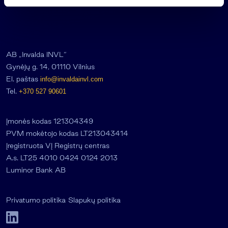
s
AB „Invalda INVL“
Gynėjų g. 14, 01110 Vilnius
El. paštas
info@invaldainvl.com
Tel.
+370 527 90601
Įmonės kodas 121304349
PVM mokėtojo kodas LT213043414
Įregistruota VĮ Registrų centras
A.s. LT25 4010 0424 0124 2013
Luminor Bank AB
Privatumo politika
Slapukų politika