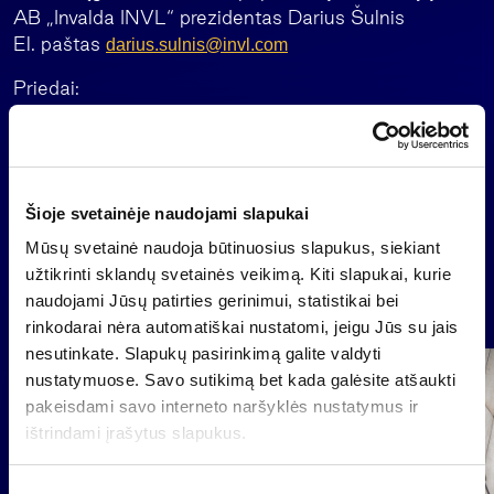
AB „Invalda INVL“ prezidentas Darius Šulnis
El. paštas
darius.sulnis@invl.com
Priedai:
IOMiseikiene_pranesimas apie balsu igijima.pdf
Šioje svetainėje naudojami slapukai
Atgal
Mūsų svetainė naudoja būtinuosius slapukus, siekiant
užtikrinti sklandų svetainės veikimą. Kiti slapukai, kurie
Naujienos
naudojami Jūsų patirties gerinimui, statistikai bei
rinkodarai nėra automatiškai nustatomi, jeigu Jūs su jais
nesutinkate. Slapukų pasirinkimą galite valdyti
Grupė
nustatymuose. Savo sutikimą bet kada galėsite atšaukti
Reglamentuojama informacija
pakeisdami savo interneto naršyklės nustatymus ir
ištrindami įrašytus slapukus.
S