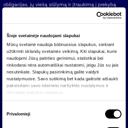
obligacijas, jų viešą siūlymą ir įtraukimą į prekybą
reguliuojamoje rinkoje. Prospektas yra paskelbtas
Emitento interneto svetainėje (
),
www.invaldainvl.com
taip pat
ir
.
www.nasdaqbaltic.com
www.crib.lt
Šioje svetainėje naudojami slapukai
Prospekto patvirtinimas neturėtų būti laikomas
obligacijų kokybės patvirtinimu. Prieš priimant
Mūsų svetainė naudoja būtinuosius slapukus, siekiant
investavimo sprendimą, potencialiems
užtikrinti sklandų svetainės veikimą. Kiti slapukai, kurie
investuotojams rekomenduojama perskaityti
naudojami Jūsų patirties gerinimui, statistikai bei
Prospektą, kad jie suprastų visą su sprendimu
rinkodarai nėra automatiškai nustatomi, jeigu Jūs su jais
investuoti į obligacijas susijusią galimą riziką ir grąžą.
nesutinkate. Slapukų pasirinkimą galite valdyti
Be to, Prospektas parengtas pagal Reglamento
nustatymuose. Savo sutikimą bet kada galėsite atšaukti
(ES) 2017/1129 reikalavimus ir atsižvelgiant į tai,
pakeisdami savo interneto naršyklės nustatymus ir
kad Prospekto pagrindu bus vykdomas viešas
ištrindami įrašytus slapukus.
obligacijų siūlymas Lietuvos Respublikoje, Latvijos
Respublikoje ir Estijos Respublikoje.
S
Privalomieji
u
Šiame pranešime minimi vertybiniai popieriai nėra ir
t
nebus registruoti pagal 1933 m. JAV vertybinių