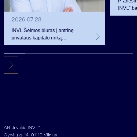
Pranešim
INVL“ ba
2026 07 28
INVL Šeimos biuras į antrinę
privataus kapitalo rinką
investuojantį fondą pritraukė 17,4
mln. JAV dolerių
AB „Invalda INVL“
Gynėjų g. 14, 01110 Vilnius