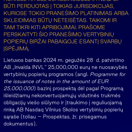
BŪTI PERDUOTAS Į TOKIAS JURISDIKCIJAS,
KURIOSE TOKIO PRANEŠIMO PLATINIMAS ARBA
SKLEIDIMAS BŪTŲ NETEISĖTAS. TAIKOMI IR
TAM TIKRI KITI APRIBOJIMAI. PRAŠOME
PERSKAITYTI ŠIO PRANEŠIMO VERTYBINIŲ
POPIERIŲ BIRŽAI PABAIGOJE ESANTĮ SVARBŲ
ĮSPĖJIMĄ.
Lietuvos bankas 2024 m. gegužės 28 d. patvirtino
AB „Invalda INVL“ 25,000,000 eurų ne nuosavybės
vertybinių popierių programos (angl.
Programme for
the issuance of notes in the amount of EUR
25,000,000
) bazinį prospektą dėl pagal Programą
išleidžiamų nekonvertuojamųjų vidutinės trukmės
obligacijų viešo siūlymo ir įtraukimo į reguliuojamą
rinką AB Nasdaq Vilnius Skolos vertybinių popierių
sąraše (toliau – Prospektas, žr. prisegamus
dokumentus).