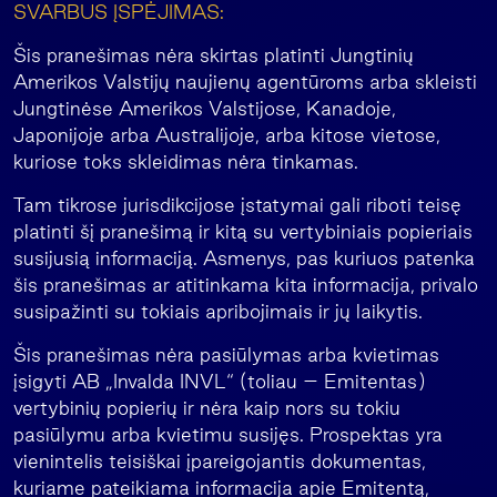
SVARBUS ĮSPĖJIMAS:
Šis pranešimas nėra skirtas platinti Jungtinių
Amerikos Valstijų naujienų agentūroms arba skleisti
Jungtinėse Amerikos Valstijose, Kanadoje,
Japonijoje arba Australijoje, arba kitose vietose,
kuriose toks skleidimas nėra tinkamas.
Tam tikrose jurisdikcijose įstatymai gali riboti teisę
platinti šį pranešimą ir kitą su vertybiniais popieriais
susijusią informaciją. Asmenys, pas kuriuos patenka
šis pranešimas ar atitinkama kita informacija, privalo
susipažinti su tokiais apribojimais ir jų laikytis.
Šis pranešimas nėra pasiūlymas arba kvietimas
įsigyti AB „Invalda INVL“ (toliau – Emitentas)
vertybinių popierių ir nėra kaip nors su tokiu
pasiūlymu arba kvietimu susijęs. Prospektas yra
vienintelis teisiškai įpareigojantis dokumentas,
kuriame pateikiama informacija apie Emitentą,