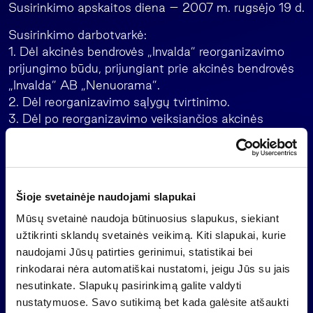
Susirinkimo apskaitos diena – 2007 m. rugsėjo 19 d.
Susirinkimo darbotvarkė:
1. Dėl akcinės bendrovės „Invalda” reorganizavimo
prijungimo būdu, prijungiant prie akcinės bendrovės
„Invalda” AB „Nenuorama”.
2. Dėl reorganizavimo sąlygų tvirtinimo.
3. Dėl po reorganizavimo veiksiančios akcinės
bendrovės „Invalda” įstatų patvirtinimo.
Vytautas Bučas
Valdybos pirmininkas
+370 5 2790602
Šioje svetainėje naudojami slapukai
Mūsų svetainė naudoja būtinuosius slapukus, siekiant
užtikrinti sklandų svetainės veikimą. Kiti slapukai, kurie
naudojami Jūsų patirties gerinimui, statistikai bei
Atgal
rinkodarai nėra automatiškai nustatomi, jeigu Jūs su jais
nesutinkate. Slapukų pasirinkimą galite valdyti
nustatymuose. Savo sutikimą bet kada galėsite atšaukti