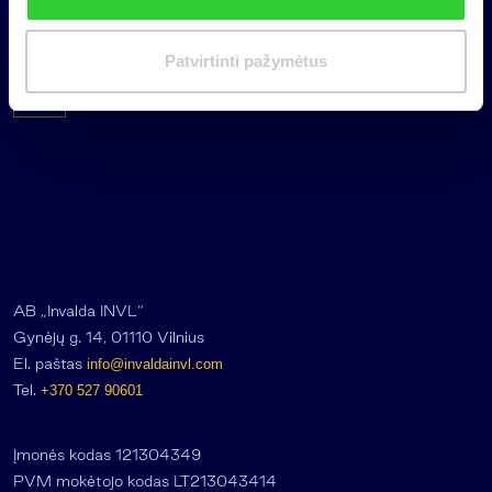
investuojantį fondą pritraukė 17,4
i
mln. JAV dolerių
m
Patvirtinti pažymėtus
a
s
AB „Invalda INVL“
Gynėjų g. 14, 01110 Vilnius
El. paštas
info@invaldainvl.com
Tel.
+370 527 90601
Įmonės kodas 121304349
PVM mokėtojo kodas LT213043414