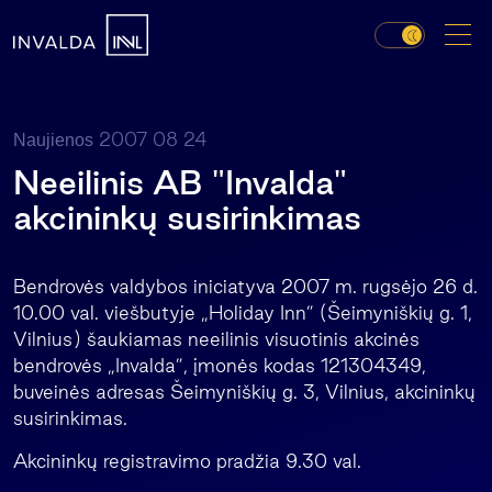
2007 08 24
Naujienos
Neeilinis AB "Invalda"
akcininkų susirinkimas
Bendrovės valdybos iniciatyva 2007 m. rugsėjo 26 d.
10.00 val. viešbutyje „Holiday Inn” (Šeimyniškių g. 1,
Vilnius) šaukiamas neeilinis visuotinis akcinės
bendrovės „Invalda”, įmonės kodas 121304349,
buveinės adresas Šeimyniškių g. 3, Vilnius, akcininkų
susirinkimas.
Akcininkų registravimo pradžia 9.30 val.