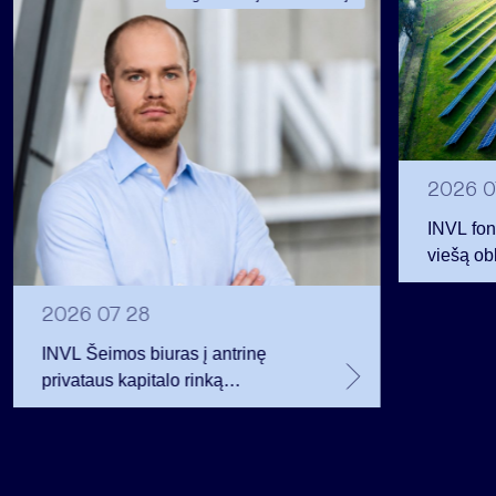
2026 0
INVL fon
viešą obl
12 mln. 
planavo
2026 07 28
INVL Šeimos biuras į antrinę
privataus kapitalo rinką
investuojantį fondą pritraukė 17,4
mln. JAV dolerių