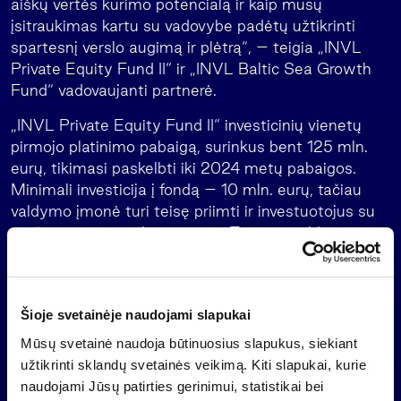
aiškų vertės kūrimo potencialą ir kaip mūsų
įsitraukimas kartu su vadovybe padėtų užtikrinti
spartesnį verslo augimą ir plėtrą“, – teigia „INVL
Private Equity Fund II“ ir „INVL Baltic Sea Growth
Fund“ vadovaujanti partnerė.
„INVL Private Equity Fund II“ investicinių vienetų
pirmojo platinimo pabaigą, surinkus bent 125 mln.
eurų, tikimasi paskelbti iki 2024 metų pabaigos.
Minimali investicija į fondą – 10 mln. eurų, tačiau
valdymo įmonė turi teisę priimti ir investuotojus su
mažesne investuojama suma. Taip pat valdymo
įmonė steigia finansuojantįjį fondą, kuris investuos į
„INVL Private Equity Fund II“, o minimali investicijų
suma į šį fondą sudarys 125 tūkst. eurų.
Šioje svetainėje naudojami slapukai
Siekiant maksimaliai suderinti investuotojų ir naują
Mūsų svetainė naudoja būtinuosius slapukus, siekiant
fondą valdančių partnerių interesus, fondo valdymo
užtikrinti sklandų svetainės veikimą. Kiti slapukai, kurie
komanda investuos reikšmingą sumą, kuri sudarys
naudojami Jūsų patirties gerinimui, statistikai bei
mažiausiai 10 proc. viso „INVL Private Equity Fund