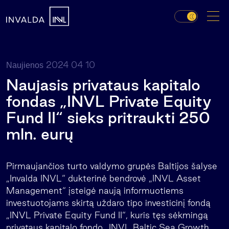
2024 04 10
Naujienos
Naujasis privataus kapitalo
fondas „INVL Private Equity
Fund II“ sieks pritraukti 250
mln. eurų
Pirmaujančios turto valdymo grupės Baltijos šalyse
„Invalda INVL“ dukterinė bendrovė „INVL Asset
Management“ įsteigė naują informuotiems
investuotojams skirtą uždaro tipo investicinį fondą
„INVL Private Equity Fund II“, kuris tęs sėkmingą
privataus kapitalo fondo „INVL Baltic Sea Growth