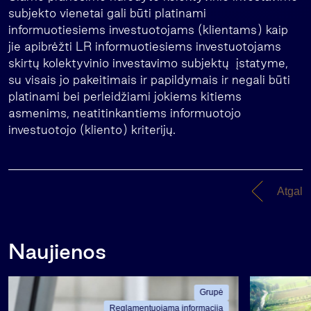
subjekto vienetai gali būti platinami
informuotiesiems investuotojams (klientams) kaip
jie apibrėžti LR informuotiesiems investuotojams
skirtų kolektyvinio investavimo subjektų įstatyme,
su visais jo pakeitimais ir papildymais ir negali būti
platinami bei perleidžiami jokiems kitiems
asmenims, neatitinkantiems informuotojo
investuotojo (kliento) kriterijų.
Atgal
Naujienos
Grupė
Reglamentuojama informacija