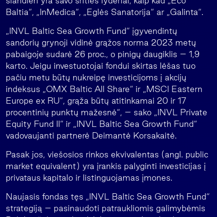
šiandien yra savo srities lyderiai, kaip kad „Eco
Baltia“, „InMedica“, „Eglės Sanatorija“ ar „Galinta“.
„INVL Baltic Sea Growth Fund“ įgyvendintų
sandorių grynoji vidinė grąžos norma 2023 metų
pabaigoje sudarė 26 proc., o pinigų daugiklis – 1,9
karto. Jeigu investuotojai fondui skirtas lėšas tuo
pačiu metu būtų nukreipę investicijoms į akcijų
indeksus „OMX Baltic All Share“ ir „MSCI Eastern
Europe ex RU“, grąža būtų atitinkamai 20 ir 17
procentinių punktų mažesnė“, – sako „INVL Private
Equity Fund II“ ir „INVL Baltic Sea Growth Fund“
vadovaujanti partnerė Deimantė Korsakaitė.
Pasak jos, viešosios rinkos ekvivalentas (angl. public
market equivalent) yra įrankis palyginti investicijas į
privataus kapitalo ir listinguojamas įmones.
Naujasis fondas tęs „INVL Baltic Sea Growth Fund“
strategiją – pasinaudoti patraukliomis galimybėmis