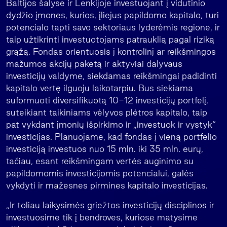
Baltijos šalyse ir Lenkijoje investuojant į vidutinio
dydžio įmones, kurios, įliejus papildomo kapitalo, turi
potencialo tapti savo sektoriaus lyderėmis regione, ir
taip užtikrinti investuotojams patrauklią pagal riziką
grąžą. Fondas orientuosis į kontrolinį ar reikšmingos
mažumos akcijų paketą ir aktyviai dalyvaus
investicijų valdyme, siekdamas reikšmingai padidinti
kapitalo vertę ilguoju laikotarpiu. Bus siekiama
suformuoti diversifikuotą 10-12 investicijų portfelį,
suteikiant taikiniams vėlyvos plėtros kapitalo, taip
pat vykdant įmonių išpirkimo ir „investuok ir vystyk“
investicijas. Planuojame, kad fondas į vieną portfelio
investiciją investuos nuo 15 mln. iki 35 mln. eurų,
tačiau, esant reikšmingam vertės auginimo su
papildomomis investicijomis potencialui, galės
vykdyti ir mažesnes pirmines kapitalo investicijas.
„Ir toliau laikysimės griežtos investicijų disciplinos ir
investuosime tik į bendroves, kuriose matysime