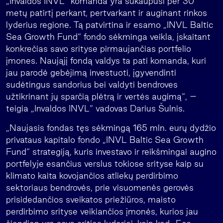
„Invaldos INVL“ komanda yra sukaupusi per 30
metų patirtį perkant, pertvarkant ir auginant rinkos
lyderius regione. Tą patvirtina ir esamo „INVL Baltic
Sea Growth Fund“ fondo sėkminga veikla, įskaitant
konkrečias savo srityse pirmaujančias portfelio
įmones. Naująjį fondą valdys ta pati komanda, kuri
jau parodė gebėjimą investuoti, įgyvendinti
sudėtingus sandorius bei valdyti bendroves
užtikrinant jų sparčią plėtrą ir vertės augimą“, –
teigia „Invaldos INVL“ vadovas Darius Šulnis.
„Naujasis fondas tęs sėkmingą 165 mln. eurų dydžio
privataus kapitalo fondo „INVL Baltic Sea Growth
Fund“ strategiją, kuris investavo ir reikšmingai augino
portfelyje esančius verslus tokiose srityse kaip su
klimato kaita kovojančios atliekų perdirbimo
sektoriaus bendrovės, prie visuomenės gerovės
prisidedančios sveikatos priežiūros, maisto
perdirbimo srityse veikiančios įmonės, kurios jau