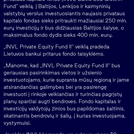
Fund“ veiklą. Į Baltijos, Lenkijos ir kaimyninių
valstybių verslus investuosiantis naujasis privataus
kapitalo fondas sieks pritraukti mažiausiai 250 mln.
eurų investicijų ir bus didžiausias Baltijos šalyse, o
maksimalus fondo dydis sieks 400 mln. eurų.
„INVL Private Equity Fund II“ veiklą pradeda
Lietuvos bankui pritarus fondo taisyklėms.
„Manome, kad „INVL Private Equity Fund II“ bus
geriausias pasirinkimas vietos ir užsienio
investuotojams, kurie supranta mūsų regioną ir jame
atsirandančias galimybes bei yra pasirengę
investuoti į rinkoje veikiančias ir turinčias pagrįstų
planų sparčiai augti bendroves. Fondo kapitalas ir
investicijų valdytojų žinios bus papildomas šaltinis,
skatinantis bendrovių ir šalių, į kurias investuojama,
vystymuisi.