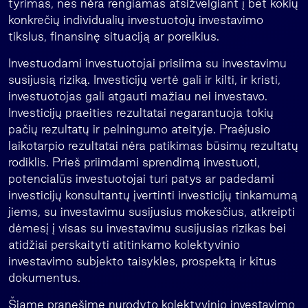
tyrimas, nes nėra rengiamas atsižvelgiant į bet kokių
konkrečių individualių investuotojų investavimo
tikslus, finansinę situaciją ar poreikius.
Investuodami investuotojai prisiima su investavimu
susijusią riziką. Investicijų vertė gali ir kilti, ir kristi,
investuotojas gali atgauti mažiau nei investavo.
Investicijų praeities rezultatai negarantuoja tokių
pačių rezultatų ir pelningumo ateityje. Praėjusio
laikotarpio rezultatai nėra patikimas būsimų rezultatų
rodiklis. Prieš priimdami sprendimą investuoti,
potencialūs investuotojai turi patys ar padedami
investicijų konsultantų įvertinti investicijų tinkamumą
jiems, su investavimu susijusius mokesčius, atkreipti
dėmesį į visas su investavimu susijusias rizikas bei
atidžiai perskaityti atitinkamo kolektyvinio
investavimo subjekto taisykles, prospektą ir kitus
dokumentus.
Šiame pranešime nurodyto kolektyvinio investavimo