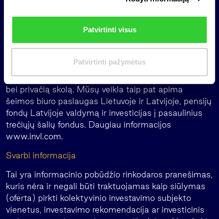
i
poveikį savo regionui.
n
Patvirtinti visus
Esame „Invalda INVL“ grupės, veikiančios daugiau
k
kaip 30 metų, dalis. Mūsų grupės valdomas daugiau
i
kaip 1 mlrd. eurų vertės turtas apima investicijas į
m
Patvirtinti pažymėtus
privatų kapitalą, miškų ir žemės ūkio paskirties
a
žemę, atsinaujinančią energetiką, nekilnojamąjį turtą
s
bei privačią skolą. Mūsų veikla taip pat apima
šeimos biuro paslaugas Lietuvoje ir Latvijoje, pensijų
fondų Latvijoje valdymą ir investicijas į pasaulinius
trečiųjų šalių fondus. Daugiau informacijos
www.invl.com.
Svarbi informacija
Tai yra informacinio pobūdžio rinkodaros pranešimas,
kuris nėra ir negali būti traktuojamas kaip siūlymas
(oferta) pirkti kolektyvinio investavimo subjekto
vienetus, investavimo rekomendacija ar investicinis