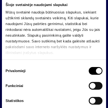
veikianti grupė sukaupė svarią patirtį, valdydama
Šioje svetainėje naudojami slapukai
privataus kapitalo turtą ir kurdama savo sričių
Mūsų svetainė naudoja būtinuosius slapukus, siekiant
pirmaujančius rinkos žaidėjus Baltijos šalyse ir
užtikrinti sklandų svetainės veikimą. Kiti slapukai, kurie
Vidurio bei Rytų Europos regione.
naudojami Jūsų patirties gerinimui, statistikai bei
rinkodarai nėra automatiškai nustatomi, jeigu Jūs su jais
Svarbi informacija
nesutinkate. Slapukų pasirinkimą galite valdyti
Tai yra informacinio pobūdžio rinkodaros pranešimas,
nustatymuose. Savo sutikimą bet kada galėsite atšaukti
kuris nėra ir negali būti traktuojamas kaip siūlymas
pakeisdami savo interneto naršyklės nustatymus ir
(oferta) pirkti kolektyvinio investavimo subjekto
ištrindami įrašytus slapukus.
vienetus, investavimo rekomendacija ar investicinis
tyrimas, nes nėra rengiamas atsižvelgiant į bet kokių
S
konkrečių individualių investuotojų investavimo
Privalomieji
u
tikslus, finansinę situaciją ar poreikius.
t
i
Investuodami investuotojai prisiima su investavimu
Funkciniai
k
susijusią riziką. Investicijų vertė gali ir kilti, ir kristi,
i
investuotojas gali atgauti mažiau nei investavo.
m
Statistikos
Investicijų praeities rezultatai negarantuoja tokių
o
pačių rezultatų ir pelningumo ateityje. Praėjusio