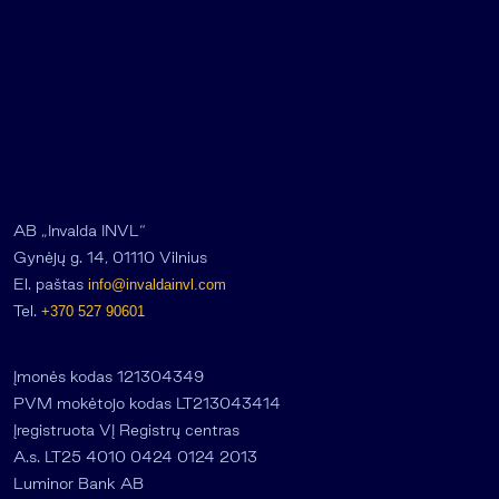
AB „Invalda INVL“
Gynėjų g. 14, 01110 Vilnius
El. paštas
info@invaldainvl.com
Tel.
+370 527 90601
Įmonės kodas 121304349
PVM mokėtojo kodas LT213043414
Įregistruota VĮ Registrų centras
A.s. LT25 4010 0424 0124 2013
Luminor Bank AB