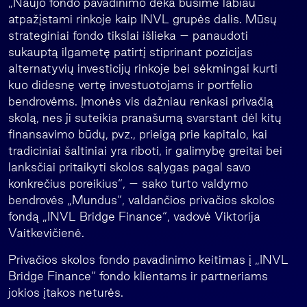
„Naujo fondo pavadinimo dėka būsime labiau
atpažįstami rinkoje kaip INVL grupės dalis. Mūsų
strateginiai fondo tikslai išlieka – panaudoti
sukauptą ilgametę patirtį stiprinant pozicijas
alternatyvių investicijų rinkoje bei sėkmingai kurti
kuo didesnę vertę investuotojams ir portfelio
bendrovėms. Įmonės vis dažniau renkasi privačią
skolą, nes ji suteikia pranašumą svarstant dėl kitų
finansavimo būdų, pvz., prieigą prie kapitalo, kai
tradiciniai šaltiniai yra riboti, ir galimybę greitai bei
lanksčiai pritaikyti skolos sąlygas pagal savo
konkrečius poreikius“, – sako turto valdymo
bendrovės „Mundus“, valdančios privačios skolos
fondą „INVL Bridge Finance“, vadovė Viktorija
Vaitkevičienė.
Privačios skolos fondo pavadinimo keitimas į „INVL
Bridge Finance“ fondo klientams ir partneriams
jokios įtakos neturės.