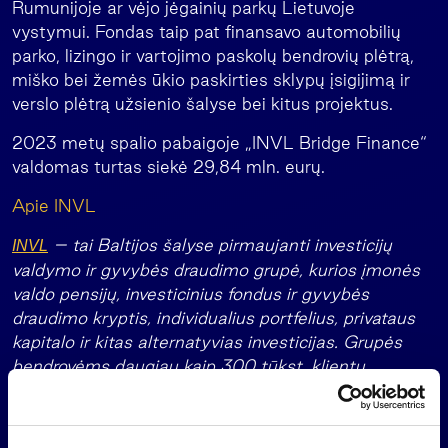
Rumunijoje ar vėjo jėgainių parkų Lietuvoje
vystymui. Fondas taip pat finansavo automobilių
parko, lizingo ir vartojimo paskolų bendrovių plėtrą,
miško bei žemės ūkio paskirties sklypų įsigijimą ir
verslo plėtrą užsienio šalyse bei kitus projektus.
2023 metų spalio pabaigoje „INVL Bridge Finance“
valdomas turtas siekė 29,84 mln. eurų.
Apie INVL
– tai Baltijos šalyse pirmaujanti investicijų
INVL
valdymo ir gyvybės draudimo grupė, kurios įmonės
valdo pensijų, investicinius fondus ir gyvybės
draudimo kryptis, individualius portfelius, privataus
kapitalo ir kitas alternatyvias investicijas. Grupės
bendrovėms daugiau kaip 300 tūkst. klientų
Lietuvoje, Latvijoje ir Estijoje bei tarptautiniai
investuotojai patikėjo valdyti daugiau kaip 2 mlrd.
eurų vertės turto. Jau daugiau kaip 30 metų