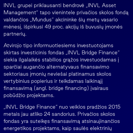
INVL grupei priklausanti bendrovė „INVL Asset
Management” tapo vienintele privačios skolos fondą
valdančios „Mundus“ akcininke šių metų vasario
mėnesį, išpirkusi 49 proc. akcijų iš buvusių įmonės
partnerių.
Atvirojo tipo informuotiesiems investuotojams
skirtas investicinis fondas „INVL Bridge Finance“
siekia ilgalaikės stabilios grąžos investuodamas į
sparčiai augančio alternatyvaus finansavimo
sektoriaus įmonių neviešai platinamus skolos
vertybinius popierius ir teikdamas laikinąjį
finansavimą (angl. bridge financing) įvairaus
pobūdžio projektams.
„INVL Bridge Finance“ nuo veiklos pradžios 2015
metais jau atliko 24 sandorius. Privačios skolos
fondas yra suteikęs finansavimą atsinaujinančios
energetikos projektams, kaip saulės elektrinių