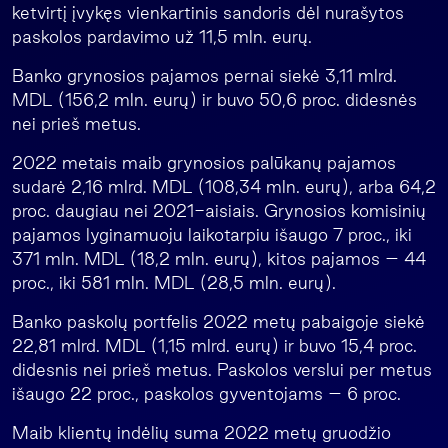
ketvirtį įvykęs vienkartinis sandoris dėl nurašytos
paskolos pardavimo už 11,5 mln. eurų.
Banko grynosios pajamos pernai siekė 3,11 mlrd.
MDL (156,2 mln. eurų) ir buvo 50,6 proc. didesnės
nei prieš metus.
2022 metais maib grynosios palūkanų pajamos
sudarė 2,16 mlrd. MDL (108,34 mln. eurų), arba 64,2
proc. daugiau nei 2021-aisiais. Grynosios komisinių
pajamos lyginamuoju laikotarpiu išaugo 7 proc., iki
371 mln. MDL (18,2 mln. eurų), kitos pajamos – 44
proc., iki 581 mln. MDL (28,5 mln. eurų).
Banko paskolų portfelis 2022 metų pabaigoje siekė
22,81 mlrd. MDL (1,15 mlrd. eurų) ir buvo 15,4 proc.
didesnis nei prieš metus. Paskolos verslui per metus
išaugo 22 proc., paskolos gyventojams – 6 proc.
Maib klientų indėlių suma 2022 metų gruodžio