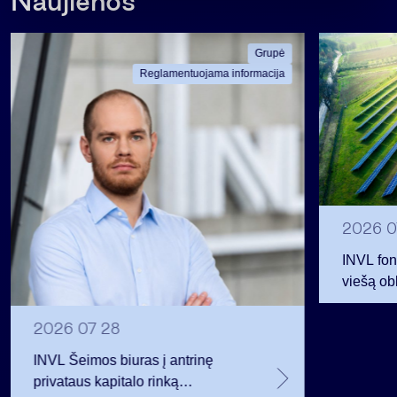
Naujienos
Grupė
Reglamentuojama informacija
2026 0
INVL fon
viešą obl
12 mln. 
planavo
2026 07 28
INVL Šeimos biuras į antrinę
privataus kapitalo rinką