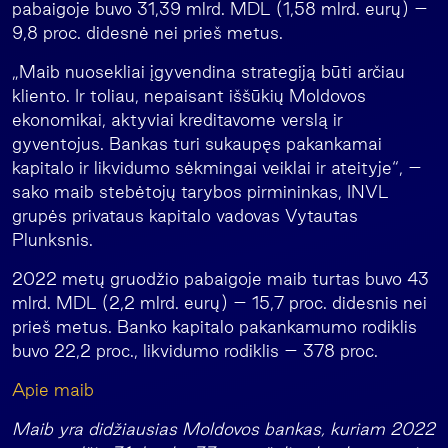
pabaigoje buvo 31,39 mlrd. MDL (1,58 mlrd. eurų) –
9,8 proc. didesnė nei prieš metus.
„Maib nuosekliai įgyvendina strategiją būti arčiau
kliento. Ir toliau, nepaisant iššūkių Moldovos
ekonomikai, aktyviai kreditavome verslą ir
gyventojus. Bankas turi sukaupęs pakankamai
kapitalo ir likvidumo sėkmingai veiklai ir ateityje“, –
sako maib stebėtojų tarybos pirmininkas, INVL
grupės privataus kapitalo vadovas Vytautas
Plunksnis.
2022 metų gruodžio pabaigoje maib turtas buvo 43
mlrd. MDL (2,2 mlrd. eurų) – 15,7 proc. didesnis nei
prieš metus. Banko kapitalo pakankamumo rodiklis
buvo 22,2 proc., likvidumo rodiklis – 378 proc.
Apie maib
Maib yra didžiausias Moldovos bankas, kuriam 2022