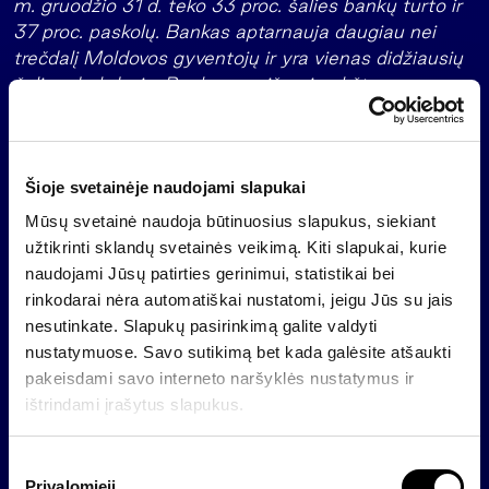
m. gruodžio 31 d. teko 33 proc. šalies bankų turto ir
37 proc. paskolų. Bankas aptarnauja daugiau nei
trečdalį Moldovos gyventojų ir yra vienas didžiausių
šalies darbdavių. Bankas pasižymi aukštu
kapitalizacijos lygiu – 2022 m. gruodžio 31 d.
kapitalo pakankamumo rodiklis buvo 22,2 proc. Maib
yra pripažintas dėl klientų aptarnavimo kokybės ir
Šioje svetainėje naudojami slapukai
produktų inovacijų.
Mūsų svetainė naudoja būtinuosius slapukus, siekiant
Nuo 2018 m. didžiausias maib akcininkas yra
užtikrinti sklandų svetainės veikimą. Kiti slapukai, kurie
investuotojų konsorciumas, kurį sudaro Europos
naudojami Jūsų patirties gerinimui, statistikai bei
rekonstrukcijos ir plėtros bankas, Baltijos šalyse
rinkodarai nėra automatiškai nustatomi, jeigu Jūs su jais
pirmaujanti investicijų valdymo ir gyvybės draudimo
nesutinkate. Slapukų pasirinkimą galite valdyti
grupė „Invalda INVL“ ir į besivystančią Europą
nustatymuose. Savo sutikimą bet kada galėsite atšaukti
orientuota privataus kapitalo fondų valdytoja
pakeisdami savo interneto naršyklės nustatymus ir
„Horizon Capital“.
ištrindami įrašytus slapukus.
Apie INVL
S
INVL – tai Baltijos šalyse pirmaujanti investicijų
Privalomieji