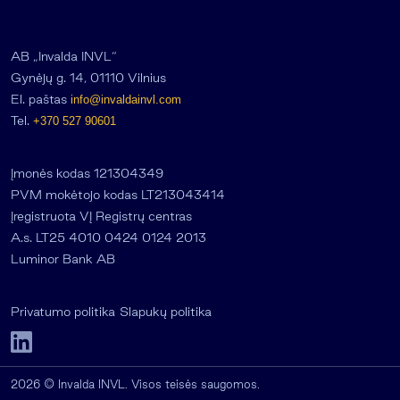
AB „Invalda INVL“
Gynėjų g. 14, 01110 Vilnius
El. paštas
info@invaldainvl.com
Tel.
+370 527 90601
Įmonės kodas 121304349
PVM mokėtojo kodas LT213043414
Įregistruota VĮ Registrų centras
A.s. LT25 4010 0424 0124 2013
Luminor Bank AB
Privatumo politika
Slapukų politika
2026 © Invalda INVL. Visos teisės saugomos.