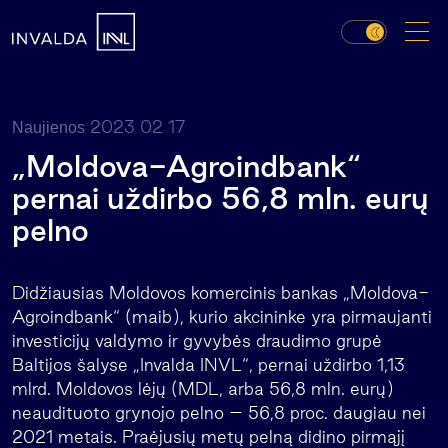
2023 02 17
Naujienos
„Moldova-Agroindbank“
pernai uždirbo 56,8 mln. eurų
pelno
Didžiausias Moldovos komercinis bankas „Moldova-
Agroindbank“ (maib), kurio akcininke yra pirmaujanti
investicijų valdymo ir gyvybės draudimo grupė
Baltijos šalyse „Invalda INVL“, pernai uždirbo 1,13
mlrd. Moldovos lėjų (MDL, arba 56,8 mln. eurų)
neaudituoto grynojo pelno – 56,8 proc. daugiau nei
2021 metais. Praėjusių metų pelną didino pirmąjį