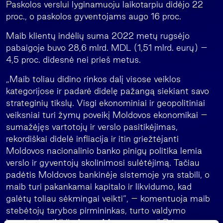
Paskolos verslui lyginamuoju laikotarpiu didėjo 22
proc., o paskolos gyventojams augo 16 proc.
Maib klientų indėlių suma 2022 metų rugsėjo
pabaigoje buvo 28,6 mlrd. MDL (1,51 mlrd. eurų) –
4,5 proc. didesnė nei prieš metus.
„Maib toliau didino rinkos dalį visose veiklos
kategorijose ir padarė didelę pažangą siekiant savo
strateginių tikslų. Visgi ekonominiai ir geopolitiniai
veiksniai turi žymų poveikį Moldovos ekonomikai –
sumažėjęs vartotojų ir verslo pasitikėjimas,
rekordiškai didelė infliacija ir itin griežtėjanti
Moldovos nacionalinio banko pinigų politika lemia
verslo ir gyventojų skolinimosi sulėtėjimą. Tačiau
padėtis Moldovos bankinėje sistemoje yra stabili, o
maib turi pakankamai kapitalo ir likvidumo, kad
galėtų toliau sėkmingai veikti“, – komentuoja maib
stebėtojų tarybos pirmininkas, turto valdymo
bendrovės „INVL Asset Management“ Privataus