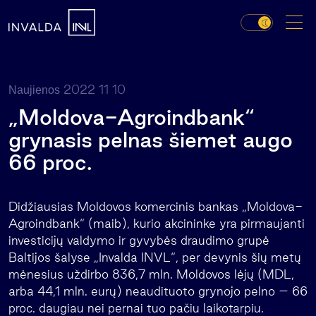
2022 11 10
Naujienos
„Moldova-Agroindbank“
grynasis pelnas šiemet augo
66 proc.
Didžiausias Moldovos komercinis bankas „Moldova-
Agroindbank“ (maib), kurio akcininke yra pirmaujanti
investicijų valdymo ir gyvybės draudimo grupė
Baltijos šalyse „Invalda INVL“, per devynis šių metų
mėnesius uždirbo 836,7 mln. Moldovos lėjų (MDL,
arba 44,1 mln. eurų) neaudituoto grynojo pelno – 66
proc. daugiau nei pernai tuo pačiu laikotarpiu.