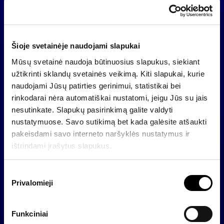
kapitalo padalinio vadovas Vytautas Plunksnis.
Maib kapitalo pakankamumo rodiklis 2022 metų
rugsėjo pabaigoje siekė 22 proc., likvidumo rodiklis –
Šioje svetainėje naudojami slapukai
117 proc.
Mūsų svetainė naudoja būtinuosius slapukus, siekiant
užtikrinti sklandų svetainės veikimą. Kiti slapukai, kurie
Apie maib
naudojami Jūsų patirties gerinimui, statistikai bei
Maib yra didžiausias Moldovos bankas, kuriam 2022
rinkodarai nėra automatiškai nustatomi, jeigu Jūs su jais
m. rugsėjo 30 d. teko 32,5 proc. šalies bankų turto ir
nesutinkate. Slapukų pasirinkimą galite valdyti
36,3 proc. paskolų. Bankas aptarnauja daugiau nei
nustatymuose. Savo sutikimą bet kada galėsite atšaukti
trečdalį Moldovos gyventojų ir yra vienas didžiausių
pakeisdami savo interneto naršyklės nustatymus ir
šalies darbdavių. Bankas pasižymi aukštu
ištrindami įrašytus slapukus.
kapitalizacijos lygiu – 2022 m. rugsėjo 30 d.
kapitalo pakankamumo rodiklis buvo 22 proc. Maib
S
yra pripažintas dėl klientų aptarnavimo kokybės ir
Privalomieji
u
produktų inovacijų.
t
i
Nuo 2018 m. didžiausias maib akcininkas yra
Funkciniai
k
investuotojų konsorciumas, kurį sudaro Europos