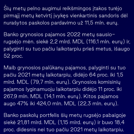
Šių metų pelno augimui reikšmingos įtakos turėjo
pirmąjį metų ketvirtį įvykęs vienkartinis sandoris dėl
nurašytos paskolos pardavimo už 11,5 mln. eurų.
Banko grynosios pajamos 2022 metų sausio-
rugsėjo mėn. siekė 2,2 mlrd. MDL (116,1 mln. eurų) ir,
palyginti su tuo pačiu laikotarpiu prieš metus, išaugo
52 proc.
Maib grynosios palūkanų pajamos, palyginti su tuo
pačiu 2021 metų laikotarpiu, didėjo 64 proc. iki 1,5
mlrd. MDL (79,7 mln. eurų). Grynosios komisinių
pajamos lyginamuoju laikotarpiu didėjo 11 proc. iki
267,9 mln. MDL (14,1 mln. eurų). Kitos pajamos
augo 47% iki 424,0 mln. MDL (22,3 mln. eurų).
Banko paskolų portfelis šių metų rugsėjo pabaigoje
siekė 21,81 mlrd. MDL (1,15 mlrd. eurų) ir buvo 18,4
proc. didesnis nei tuo pačiu 2021 metų laikotarpiu.