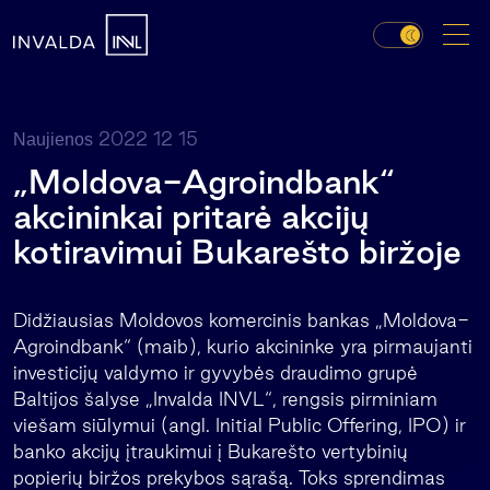
2022 12 15
Naujienos
„Moldova-Agroindbank“
akcininkai pritarė akcijų
kotiravimui Bukarešto biržoje
Didžiausias Moldovos komercinis bankas „Moldova-
Agroindbank“ (maib), kurio akcininke yra pirmaujanti
investicijų valdymo ir gyvybės draudimo grupė
Baltijos šalyse „Invalda INVL“, rengsis pirminiam
viešam siūlymui (angl. Initial Public Offering, IPO) ir
banko akcijų įtraukimui į Bukarešto vertybinių
popierių biržos prekybos sąrašą. Toks sprendimas