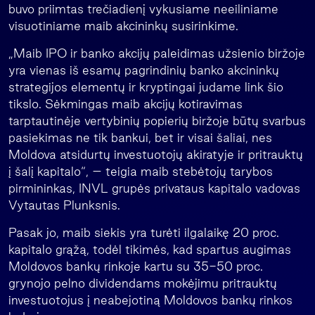
buvo priimtas trečiadienį vykusiame neeiliniame
visuotiniame maib akcininkų susirinkime.
„Maib IPO ir banko akcijų paleidimas užsienio biržoje
yra vienas iš esamų pagrindinių banko akcininkų
strategijos elementų ir kryptingai judame link šio
tikslo. Sėkmingas maib akcijų kotiravimas
tarptautinėje vertybinių popierių biržoje būtų svarbus
pasiekimas ne tik bankui, bet ir visai šaliai, nes
Moldova atsidurtų investuotojų akiratyje ir pritrauktų
į šalį kapitalo“, – teigia maib stebėtojų tarybos
pirmininkas, INVL grupės privataus kapitalo vadovas
Vytautas Plunksnis.
Pasak jo, maib siekis yra turėti ilgalaikę 20 proc.
kapitalo grąžą, todėl tikimės, kad spartus augimas
Moldovos bankų rinkoje kartu su 35-50 proc.
grynojo pelno dividendams mokėjimu pritrauktų
investuotojus į neabejotiną Moldovos bankų rinkos