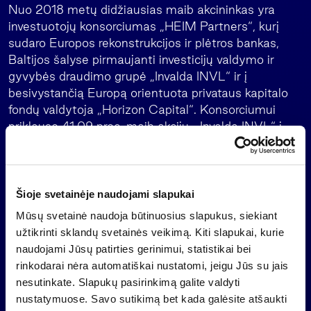
Nuo 2018 metų didžiausias maib akcininkas yra
investuotojų konsorciumas „HEIM Partners“, kurį
sudaro Europos rekonstrukcijos ir plėtros bankas,
Baltijos šalyse pirmaujanti investicijų valdymo ir
gyvybės draudimo grupė „Invalda INVL“ ir į
besivystančią Europą orientuota privataus kapitalo
fondų valdytoja „Horizon Capital“. Konsorciumui
priklauso 41,09 proc. maib akcijų. „Invalda INVL“ į
banką investavo per bendrovę „MD Partners“, kurioje
kontroliuoja 51,37 proc. akcijų, o likusi dalis yra
privatūs investuotojai, investavę per „INVL Asset
Management“ valdomą fondą „INVL Special
Šioje svetainėje naudojami slapukai
Opportunities Fund“.
Mūsų svetainė naudoja būtinuosius slapukus, siekiant
užtikrinti sklandų svetainės veikimą. Kiti slapukai, kurie
Apie maib
naudojami Jūsų patirties gerinimui, statistikai bei
Maib yra didžiausias Moldovos bankas, kuriam 2022
rinkodarai nėra automatiškai nustatomi, jeigu Jūs su jais
m. rugsėjo 30 d. teko 32,5 proc. šalies bankų turto ir
nesutinkate. Slapukų pasirinkimą galite valdyti
36,3 proc. paskolų. Bankas aptarnauja daugiau nei
nustatymuose. Savo sutikimą bet kada galėsite atšaukti