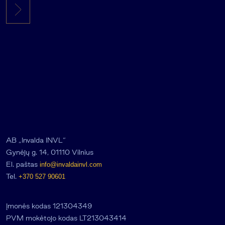
AB „Invalda INVL“
Gynėjų g. 14, 01110 Vilnius
El. paštas
info@invaldainvl.com
Tel.
+370 527 90601
Įmonės kodas 121304349
PVM mokėtojo kodas LT213043414