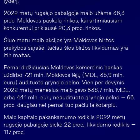
lyderį.
2022 metų rugsėjo pabaigoje maib užėmė 36,3
proc. Moldovos paskolų rinkos, kai artimiausiam
konkurentui priklausė 20,3 proc. rinkos.
Šiuo metu maib akcijos yra Moldovos biržos
prekybos sąraše, tačiau šios biržos likvidumas yra
itin mažas.
Pernai didžiausias Moldovos komercinis bankas
uždirbo 721 mln. Moldovos lėjų (MDL, 35,9 mln.
eurų) audituoto grynojo pelno. Vien per devynis
2022 metų mėnesius maib gavo 836,7 mln. MDL,
arba 44,1 mln. eurų neaudituoto grynojo pelno – 66
proc. daugiau nei pernai tuo pačiu laikotarpiu.
Maib kapitalo pakankamumo rodiklis 2022 metų
rugsėjo pabaigoje siekė 22 proc., likvidumo rodiklis –
117 proc.