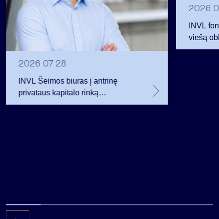
2026 0
INVL fon
viešą obl
12 mln. 
planavo
2026 07 28
INVL Šeimos biuras į antrinę
privataus kapitalo rinką
investuojantį fondą pritraukė 17,4
mln. JAV dolerių