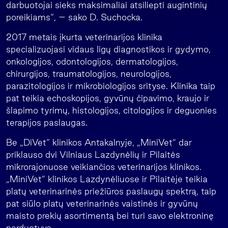
darbuotojai sieks maksimaliai atsiliepti augintinių
poreikiams“, – sako D. Suchocka.
2017 metais įkurta veterinarijos klinika
specializuojasi vidaus ligų diagnostikos ir gydymo,
onkologijos, odontologijos, dermatologijos,
chirurgijos, traumatologijos, neurologijos,
parazitologijos ir mikrobiologijos srityse. Klinika taip
pat teikia echoskopijos, gyvūnų čipavimo, kraujo ir
šlapimo tyrimų, histologijos, citologijos ir deguonies
terapijos paslaugas.
Be „DiVet“ klinikos Antakalnyje, „MiniVet” dar
priklauso dvi Vilniaus Lazdynėlių ir Pilaitės
mikrorajonuose veikiančios veterinarijos klinikos.
„MiniVet” klinikos Lazdynėliuose ir Pilaitėje teikia
platų veterinarinės priežiūros paslaugų spektrą, taip
pat siūlo platų veterinarinės vaistinės ir gyvūnų
maisto prekių asortimentą bei turi savo elektroninę
parduotuvę.