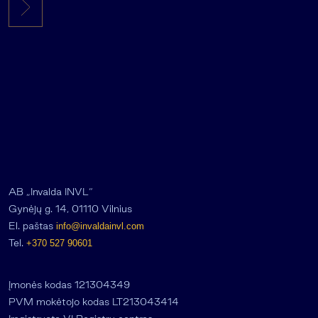
AB „Invalda INVL“
Gynėjų g. 14, 01110 Vilnius
El. paštas
info@invaldainvl.com
Tel.
+370 527 90601
Įmonės kodas 121304349
PVM mokėtojo kodas LT213043414