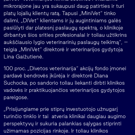
mikrorajone jau yra sukaupusi daug patirties ir turi
platų lojalių klientų ratą. Tapusi „MiniVet“ tinko
dalimi, „DiVet“ klientams ir jų augintiniams galės
pasiūlyti dar platesnį paslaugų spektrą, o klinikoje
dirbantys šios srities profesionalai ir toliau užtikrins
aukščiausio lygio veterinarinių paslaugų teikimą“, –
teigia „MiniVet“ direktorė ir veterinarijos gydytoja
Lina Gaižutienė.
100 proc. „Divetos veterinarija“ akcijų fondo įmonei
pardavė bendrovės įkūrėja ir direktorė Diana
Suchocka, po sandorio toliau liekanti dirbti klinikos
vadovės ir praktikuojančios veterinarijos gydytojos
pareigose.
„Prisijungiame prie stiprų investuotojo užnugarį
turinčio tinklo ir tai atveria klinikai daugiau augimo
perspektyvų ir sukuria palankias sąlygas stiprinti
užimamas pozicijas rinkoje. Ir toliau klinikos