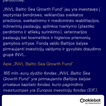
„INVL Baltic Sea Growth Fund“ jau yra investavęs į
septynias bendroves, veikiančias sveikatos
priežiūros, sveikatinimo ir medicininės reabilitacijos,
inžinerinių paslaugų, aplinkos tvarkymo (plastiko
perdirbimo ir atliekų surinkimo), veterinarijos
paslaugų bei kosmetikos ir higienos priemonių
gamybos srityse. Fondą valdo Baltijos šalyse
pirmaujanti investicijų valdymo ir gyvybės draudimo
grupė INVL.
Apie „INVL Baltic Sea Growth Fund“
165 mln. eurų dydžio fondas „INVL Baltic Sea
Growth Fund“ yra pirmaujantis Baltijos šalyse
privataus kapitalo fondas, kurio pagrindinis
investuotojas yra Europos investicijų fondas (EIF).
EIF, kuris yra Europos investicijų banko dalis,
įsipareigojo investuoti 30 mln. eurų, o šias