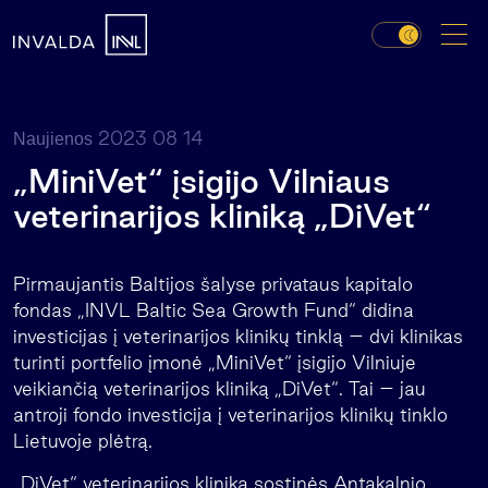
2023 08 14
Naujienos
„MiniVet“ įsigijo Vilniaus
veterinarijos kliniką „DiVet“
Pirmaujantis Baltijos šalyse privataus kapitalo
fondas „INVL Baltic Sea Growth Fund“ didina
investicijas į veterinarijos klinikų tinklą – dvi klinikas
turinti portfelio įmonė „MiniVet“ įsigijo Vilniuje
veikiančią veterinarijos kliniką „DiVet“. Tai – jau
antroji fondo investicija į veterinarijos klinikų tinklo
Lietuvoje plėtrą.
„DiVet“ veterinarijos klinika sostinės Antakalnio