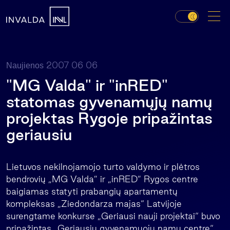
2007 06 06
Naujienos
"MG Valda" ir "inRED"
statomas gyvenamųjų namų
projektas Rygoje pripažintas
geriausiu
Lietuvos nekilnojamojo turto valdymo ir plėtros
bendrovių „MG Valda” ir „inRED” Rygos centre
baigiamas statyti prabangių apartamentų
kompleksas „Ziedondarza majas“ Latvijoje
surengtame konkurse „Geriausi nauji projektai“ buvo
pripažintas „Geriausiu gyvenamuoju namu centre“.