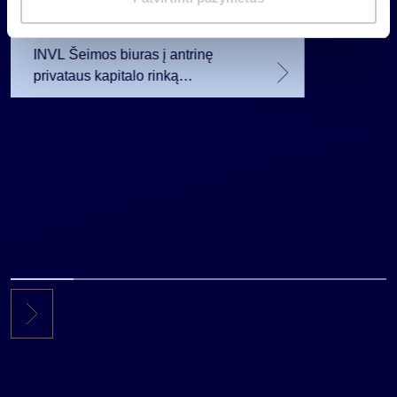
a
planavo
2026 07 28
s
INVL Šeimos biuras į antrinę
privataus kapitalo rinką
investuojantį fondą pritraukė 17,4
mln. JAV dolerių