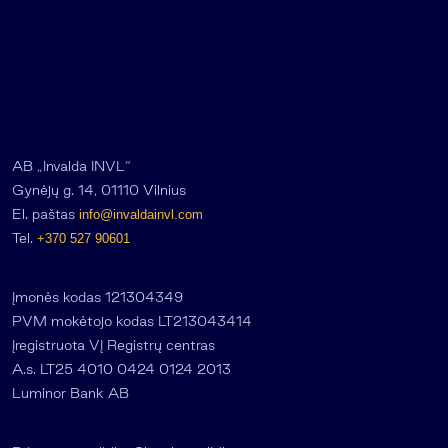
AB „Invalda INVL“
Gynėjų g. 14, 01110 Vilnius
El. paštas
info@invaldainvl.com
Tel.
+370 527 90601
Įmonės kodas 121304349
PVM mokėtojo kodas LT213043414
Įregistruota VĮ Registrų centras
A.s. LT25 4010 0424 0124 2013
Luminor Bank AB