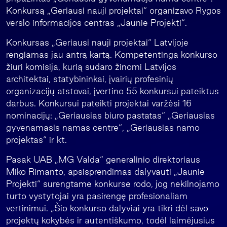
Konkursą „Geriausi nauji projektai“ organizavo Rygos
verslo informacijos centras „Jaunie Projekti“.
Konkursas „Geriausi nauji projektai“ Latvijoje
rengiamas jau antrą kartą. Kompetentinga konkurso
žiuri komisija, kurią sudaro žinomi Latvijos
architektai, statybininkai, įvairių profesinių
organizacijų atstovai, įvertino 55 konkursui pateiktus
darbus. Konkursui pateikti projektai varžėsi 16
nominacijų: „Geriausias biuro pastatas“ „Geriausias
gyvenamasis namas centre“, „Geriausias namo
projektas“ ir kt.
Pasak UAB „MG Valda“ generalinio direktoriaus
Miko Rimanto, apsisprendimas dalyvauti „Jaunie
Projekti“ surengtame konkurse rodo, jog nekilnojamo
turto vystytojai yra pasirengę profesionaliam
vertinimui. „Šio konkurso dalyviai yra tikri dėl savo
projektų kokybės ir autentiškumo, todėl laimėjusius