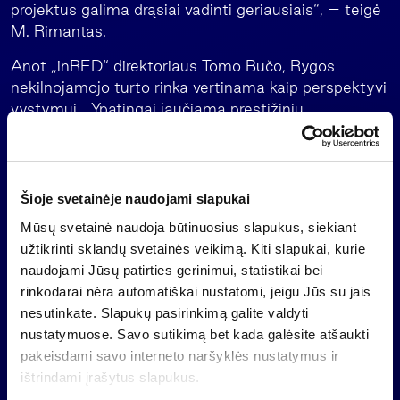
projektus galima drąsiai vadinti geriausiais“, – teigė
M. Rimantas.
Anot „inRED“ direktoriaus Tomo Bučo, Rygos
nekilnojamojo turto rinka vertinama kaip perspektyvi
vystymui. „Ypatingai jaučiama prestižinių
apartamentų stoka, todėl gyvenamajame sektoriuje
nutarta koncentruotis į šią sritį“, – sakė T. Bučas.
55 mln. litų vertės gyvenamųjų namų kompleksas
Šioje svetainėje naudojami slapukai
Rygos centre buvo pradėtas statyti 2005 m. Apie 15
Mūsų svetainė naudoja būtinuosius slapukus, siekiant
000 kv.metrų ploto kompleksą „Ziedondarza majas“
užtikrinti sklandų svetainės veikimą. Kiti slapukai, kurie
sudaro trys pastatai, kuriuose įrengti 105 prabangūs
naudojami Jūsų patirties gerinimui, statistikai bei
apartamentai. Pirmuosiuose komplekso pastatų
rinkodarai nėra automatiškai nustatomi, jeigu Jūs su jais
aukštuose įsikurs biurai bei komercinės patalpos.
nesutinkate. Slapukų pasirinkimą galite valdyti
„Ziedondarza majas“ kompleksą numatoma užbaigti
nustatymuose. Savo sutikimą bet kada galėsite atšaukti
š.m. rugpjūčio mėnesį.
pakeisdami savo interneto naršyklės nustatymus ir
ištrindami įrašytus slapukus.