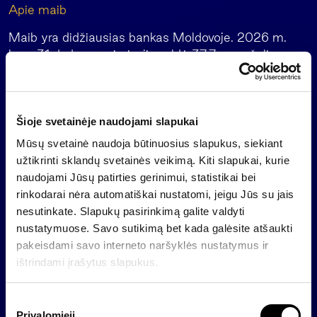
Apie maib
Maib yra didžiausias bankas Moldovoje. 2026 m.
kovo 31 d. duomenimis, jis valdė 37,7 proc. šalies
paskolų rinkos ir 38,2 proc. indėlių rinkos. Bankas
aptarnauja daugiau kaip trečdalį Moldovos gyventojų
ir yra vienas didžiausių šalies darbdavių. 2025 m.,
Šioje svetainėje naudojami slapukai
septintus metus iš eilės, leidinio „The Financial
Times“ žurnalas „The Banker“ pripažino maib
Mūsų svetainė naudoja būtinuosius slapukus, siekiant
geriausiu banku Moldovoje, o „Global Finance“ –
užtikrinti sklandų svetainės veikimą. Kiti slapukai, kurie
geriausiu tvarumo srityje veikiančiu banku šalyje.
naudojami Jūsų patirties gerinimui, statistikai bei
rinkodarai nėra automatiškai nustatomi, jeigu Jūs su jais
Nuo 2018 m. didžiausias maib akcininkas yra
nesutinkate. Slapukų pasirinkimą galite valdyti
investuotojų konsorciumas, kurį sudaro Europos
nustatymuose. Savo sutikimą bet kada galėsite atšaukti
rekonstrukcijos ir plėtros bankas, pirmaujanti turto
pakeisdami savo interneto naršyklės nustatymus ir
valdymo grupė Baltijos šalyse „Invalda INVL“ ir
ištrindami įrašytus slapukus.
privataus kapitalo fondų valdytoja „Horizon Capital“,
orientuota į besivystančią Europą.
S
Apie „Invalda INVL“ grupę
Privalomieji