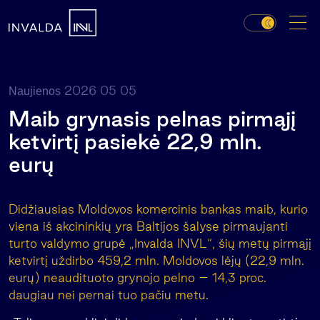
2026 05 05
Naujienos
Maib grynasis pelnas pirmąjį
ketvirtį pasiekė 22,9 mln.
eurų
Didžiausias Moldovos komercinis bankas maib, kurio
viena iš akcininkių yra Baltijos šalyse pirmaujanti
turto valdymo grupė „Invalda INVL“, šių metų pirmąjį
ketvirtį uždirbo 459,2 mln. Moldovos lėjų (22,9 mln.
eurų) neaudituoto grynojo pelno – 14,3 proc.
daugiau nei pernai tuo pačiu metu.