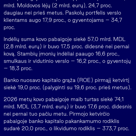
mlrd. Moldovos lėjų (2 mlrd. eurų), 24,7 proc.
daugiau nei prieš metus. Paskolų portfelis verslo
klientams augo 17,9 proc., o gyventojams – 34,7
proc.
Indėlių suma kovo pabaigoje siekė 57,0 mlrd. MDL
(2,8 mlrd. eurų) ir buvo 17,5 proc. didesnė nei pernai
kovą. Stambių įmonių indėliai paaugo 16,6 proc.,
smulkaus ir vidutinio verslo – 16,2 proc., o gyventojų
– 18,3 proc.
Banko nuosavo kapitalo grąža (ROE) pirmąjį ketvirtį
siekė 19,0 proc. (palyginti su 19,6 proc. prieš metus).
2026 metų kovo pabaigoje maib turtas siekė 74,1
mlrd. MDL (3,7 mlrd. eurų) ir buvo 17,6 proc. didesnis
nei pernai tuo pačiu metu. Pirmojo ketvirčio
pabaigoje banko kapitalo pakankamumo rodiklis
sudarė 20,0 proc., o likvidumo rodiklis – 373,7 proc.