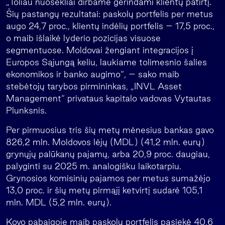
„Toliau nuosekliai dirbame gerindami klientų patirtį.
Šių pastangų rezultatai: paskolų portfelis per metus
augo 24,7 proc., klientų indėlių portfelis – 17,5 proc.,
o maib išlaikė lyderio pozicijas visuose
segmentuose. Moldovai žengiant integracijos į
Europos Sąjungą keliu, laukiame tolimesnio šalies
ekonomikos ir banko augimo“, – sako maib
stebėtojų tarybos pirmininkas, „INVL Asset
Management“ privataus kapitalo vadovas Vytautas
Plunksnis.
Per pirmuosius tris šių metų mėnesius bankas gavo
826,2 mln. Moldovos lėjų (MDL) (41,2 mln. eurų)
grynųjų palūkanų pajamų, arba 20,9 proc. daugiau,
palyginti su 2025 m. analogišku laikotarpiu.
Grynosios komisinių pajamos per metus sumažėjo
13,0 proc. ir šių metų pirmąjį ketvirtį sudarė 105,1
mln. MDL (5,2 mln. eurų).
Kovo pabaigoje maib paskolų portfelis pasiekė 40,6