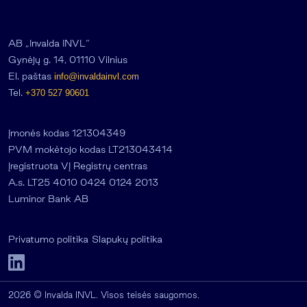
AB „Invalda INVL“
Gynėjų g. 14, 01110 Vilnius
El. paštas
info@invaldainvl.com
Tel.
+370 527 90601
Įmonės kodas 121304349
PVM mokėtojo kodas LT213043414
Įregistruota VĮ Registrų centras
A.s. LT25 4010 0424 0124 2013
Luminor Bank AB
Privatumo politika
Slapukų politika
2026 © Invalda INVL. Visos teisės saugomos.