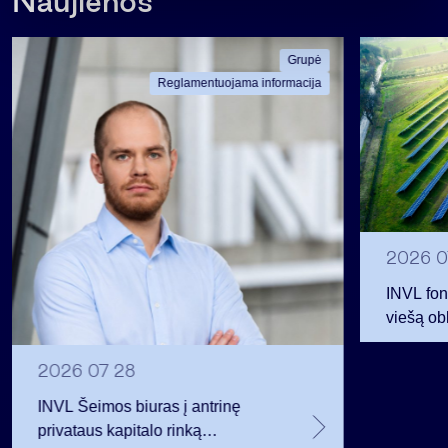
Naujienos
Grupė
Reglamentuojama informacija
2026 0
INVL fon
viešą obl
12 mln. 
planavo
2026 07 28
INVL Šeimos biuras į antrinę
privataus kapitalo rinką