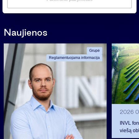
a
Atgal
s
Naujienos
Grupė
Reglamentuojama informacija
2026 0
INVL fon
viešą obl
12 mln. 