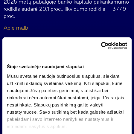
2025 metų pabaigoje banko kapitalo pakankamumo
rodiklis sudarė 20,1 proc., likvidumo rodiklis – 377,9
proc.
Apie maib
Maib yra didžiausias bankas Moldovoje. 2025 m.
gruodžio 31 d. duomenimis, jis valdė 35,7 proc. šalies
bankų turto ir 37,9 proc. paskolų rinkos. Bankas
aptarnauja daugiau kaip trečdalį Moldovos gyventojų
Šioje svetainėje naudojami slapukai
ir yra vienas didžiausių šalies darbdavių. 2024 m.,
šeštus metus iš eilės, leidinio „The Financial Times“
Mūsų svetainė naudoja būtinuosius slapukus, siekiant
žurnalas „The Banker“ pripažino maib geriausiu
užtikrinti sklandų svetainės veikimą. Kiti slapukai, kurie
banku Moldovoje, o „Global Finance“ – geriausiu
naudojami Jūsų patirties gerinimui, statistikai bei
tvarumo srityje veikiančiu banku šalyje.
rinkodarai nėra automatiškai nustatomi, jeigu Jūs su jais
nesutinkate. Slapukų pasirinkimą galite valdyti
Nuo 2018 m. didžiausias maib akcininkas yra
nustatymuose. Savo sutikimą bet kada galėsite atšaukti
investuotojų konsorciumas, kurį sudaro Europos
pakeisdami savo interneto naršyklės nustatymus ir
rekonstrukcijos ir plėtros bankas, pirmaujanti turto
ištrindami įrašytus slapukus.
valdymo grupė Baltijos šalyse „Invalda INVL“ ir