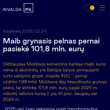
2026 02 24
Naujienos
Maib grynasis pelnas pernai
pasiekė 101,8 mln. eurų
Didžiausias Moldovos komercinis bankas maib, kurio
viena iš akcininkių yra Baltijos šalyse pirmaujanti
turto valdymo grupė „Invalda INVL“, pernai
uždirbo 1,99 mlrd. Moldovos lėjų neaudituoto grynojo
pelno, tai atitinka 101,8 mln. eurų pagal 2025 m.
vidutinį valiutos kursą ir yra 41 proc. daugiau nei
2024 m.
„2025-ieji žymi sėkmingą maib transformacijos