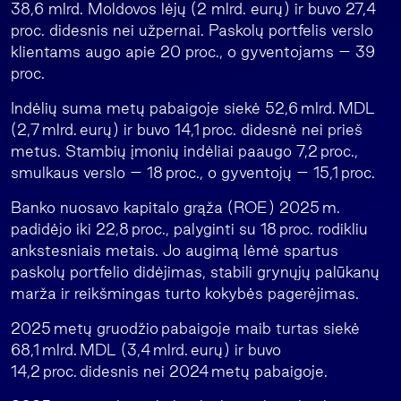
38,6 mlrd. Moldovos lėjų (2 mlrd. eurų) ir buvo 27,4
proc. didesnis nei užpernai. Paskolų portfelis verslo
klientams augo apie 20 proc., o gyventojams – 39
proc.
Indėlių suma metų pabaigoje siekė 52,6 mlrd. MDL
(2,7 mlrd. eurų) ir buvo 14,1 proc. didesnė nei prieš
metus. Stambių įmonių indėliai paaugo 7,2 proc.,
smulkaus verslo – 18 proc., o gyventojų – 15,1 proc.
Banko nuosavo kapitalo grąža (ROE) 2025 m.
padidėjo iki 22,8 proc., palyginti su 18 proc. rodikliu
ankstesniais metais. Jo augimą lėmė spartus
paskolų portfelio didėjimas, stabili grynųjų palūkanų
marža ir reikšmingas turto kokybės pagerėjimas.
2025 metų gruodžio pabaigoje maib turtas siekė
68,1 mlrd. MDL (3,4 mlrd. eurų) ir buvo
14,2 proc. didesnis nei 2024 metų pabaigoje.