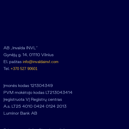
AB „Invalda INVL“
Gynėjų g. 14, 01110 Vilnius
El. paštas
info@invaldainvl.com
Tel.
+370 527 90601
Įmonės kodas 121304349
PVM mokėtojo kodas LT213043414
Įregistruota VĮ Registrų centras
A.s. LT25 4010 0424 0124 2013
Luminor Bank AB