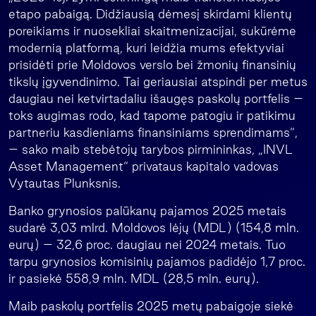
etapo pabaigą. Didžiausią dėmesį skirdami klientų
poreikiams ir nuosekliai skaitmenizacijai, sukūrėme
modernią platformą, kuri leidžia mums efektyviai
prisidėti prie Moldovos verslo bei žmonių finansinių
tikslų įgyvendinimo. Tai geriausiai atspindi per metus
daugiau nei ketvirtadaliu išaugęs paskolų portfelis –
toks augimas rodo, kad tapome patogiu ir patikimu
partneriu kasdieniams finansiniams sprendimams“,
– sako maib stebėtojų tarybos pirmininkas, „INVL
Asset Management“ privataus kapitalo vadovas
Vytautas Plunksnis.
Banko grynosios palūkanų pajamos 2025 metais
sudarė 3,03 mlrd. Moldovos lėjų (MDL) (154,8 mln.
eurų) – 32,6 proc. daugiau nei 2024 metais. Tuo
tarpu grynosios komisinių pajamos padidėjo 1,7 proc.
ir pasiekė 558,9 mln. MDL (28,5 mln. eurų).
Maib paskolų portfelis 2025 metų pabaigoje siekė