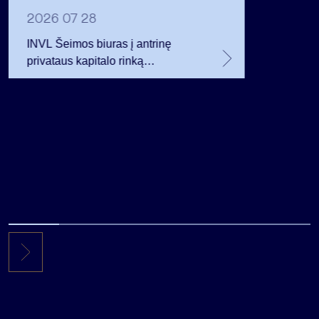
planavo
2026 07 28
INVL Šeimos biuras į antrinę
privataus kapitalo rinką
investuojantį fondą pritraukė 17,4
mln. JAV dolerių