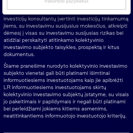
Patvirtinti pažymėtus
rodiklis. Prieš priimdami sprendimą investuoti,
a
potencialūs investuotojai turi patys ar padedami
s
investicijų konsultantų įvertinti investicijų tinkamumą
jiems, su investavimu susijusius mokesčius, atkreipti
dėmesį į visas su investavimu susijusias rizikas bei
atidžiai perskaityti atitinkamo kolektyvinio
investavimo subjekto taisykles, prospektą ir kitus
dokumentus.
Šiame pranešime nurodyto kolektyvinio investavimo
subjekto vienetai gali būti platinami išimtinai
informuotiesiems investuotojams kaip jie apibrėžti
LR informuotiesiems investuotojams skirtų
kolektyvinio investavimo subjektų įstatyme, su visais
jo pakeitimais ir papildymais ir negali būti platinami
bei perleidžiami jokiems kitiems asmenims,
neatitinkantiems informuotojo investuotojo kriterijų.