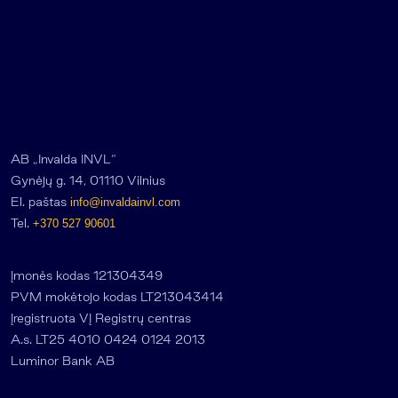
AB „Invalda INVL“
Gynėjų g. 14, 01110 Vilnius
El. paštas
info@invaldainvl.com
Tel.
+370 527 90601
Įmonės kodas 121304349
PVM mokėtojo kodas LT213043414
Įregistruota VĮ Registrų centras
A.s. LT25 4010 0424 0124 2013
Luminor Bank AB