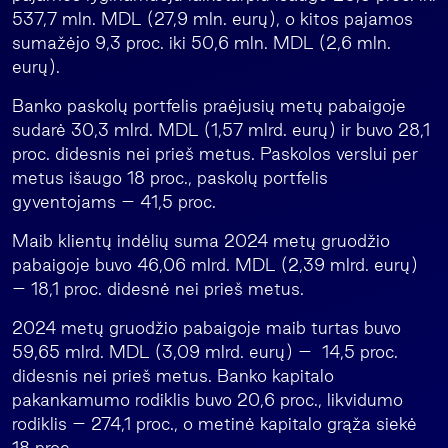
537,7 mln. MDL (27,9 mln. eurų), o kitos pajamos
sumažėjo 9,3 proc. iki 50,6 mln. MDL (2,6 mln.
eurų).
Banko paskolų portfelis praėjusių metų pabaigoje
sudarė 30,3 mlrd. MDL (1,57 mlrd. eurų) ir buvo 28,1
proc. didesnis nei prieš metus. Paskolos verslui per
metus išaugo 18 proc., paskolų portfelis
gyventojams – 41,5 proc.
Maib klientų indėlių suma 2024 metų gruodžio
pabaigoje buvo 46,06 mlrd. MDL (2,39 mlrd. eurų)
– 18,1 proc. didesnė nei prieš metus.
2024 metų gruodžio pabaigoje maib turtas buvo
59,65 mlrd. MDL (3,09 mlrd. eurų) – 14,5 proc.
didesnis nei prieš metus. Banko kapitalo
pakankamumo rodiklis buvo 20,6 proc., likvidumo
rodiklis – 274,1 proc., o metinė kapitalo grąža siekė
18 proc.