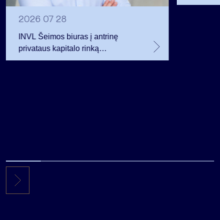
12 mln. 
planavo
2026 07 28
INVL Šeimos biuras į antrinę
privataus kapitalo rinką
investuojantį fondą pritraukė 17,4
mln. JAV dolerių