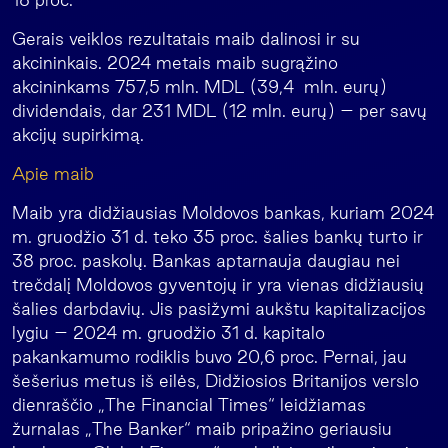
Gerais veiklos rezultatais maib dalinosi ir su
akcininkais. 2024 metais maib sugrąžino
akcininkams 757,5 mln. MDL (39,4 mln. eurų)
dividendais, dar 231 MDL (12 mln. eurų) – per savų
akcijų supirkimą.
Apie maib
Maib yra didžiausias Moldovos bankas, kuriam 2024
m. gruodžio 31 d. teko 35 proc. šalies bankų turto ir
38 proc. paskolų. Bankas aptarnauja daugiau nei
trečdalį Moldovos gyventojų ir yra vienas didžiausių
šalies darbdavių. Jis pasižymi aukštu kapitalizacijos
lygiu – 2024 m. gruodžio 31 d. kapitalo
pakankamumo rodiklis buvo 20,6 proc. Pernai, jau
šešerius metus iš eilės, Didžiosios Britanijos verslo
dienraščio „The Financial Times“ leidžiamas
žurnalas „The Banker“ maib pripažino geriausiu