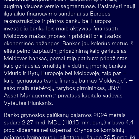
augimą visuose verslo segmentuose. Pasirašyti nauji
ilgalaikio finansavimo sandoriai su Europos
rekonstrukcijos ir plėtros banku bei Europos
investicijų banku leis maib aktyviau finansuoti
Moldovos mažas įmones ir prisidėti prie tvarios
ekonominės pažangos. Bankas jau kelerius metus iš
eilės pelno tarptautinį pripažinimą kaip geriausias
Moldovos bankas, pernai taip pat buvo pripažintas
kaip geriausias smulkių ir vidutinių įmonių bankas
Vidurio ir Rytų Europoje bei Moldovoje, taip pat –
kaip geriausias tvarių finansų bankas Moldovoje”, –
sako maib stebėtojų tarybos pirmininkas, „INVL
Asset Management“ privataus kapitalo vadovas
Vytautas Plunksnis.
Banko grynosios palūkanų pajamos 2024 metais
sudarė 2,27 mlrd. MDL (118,15 mln. eurų) ir buvo 4,4
proc. didesnės nei užpernai. Grynosios komisinių
pajamos lyginamuoju laikotarpiu išaugo 20,5 proc. iki