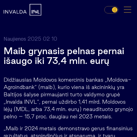
2025 02 10
Naujienos
Maib grynasis pelnas pernai
išaugo iki 73,4 mln. eurų
Didžiausias Moldovos komercinis bankas „Moldova-
Agroindbank“ (maib), kurio viena iš akcininkių yra
Baltijos šalyse pirmaujanti turto valdymo grupė
„Invalda INVL“, pernai uždirbo 1,41 mlrd. Moldovos
lėjų (MDL, arba 73,4 mln. eurų) neaudituoto grynojo
pelno – 15,7 proc. daugiau nei 2023 metais.
„Maib ir 2024 metais demonstravo gerus finansinius
rezultatus, atspindinčius ir atsparumą, ir tvarų