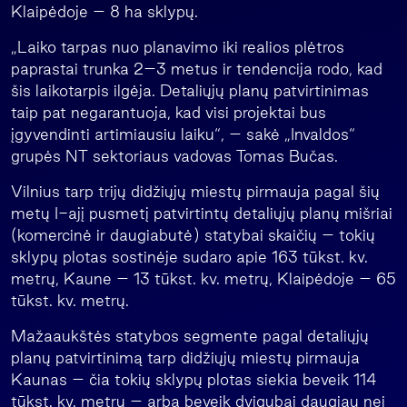
Klaipėdoje – 8 ha sklypų.
„Laiko tarpas nuo planavimo iki realios plėtros
paprastai trunka 2–3 metus ir tendencija rodo, kad
šis laikotarpis ilgėja. Detaliųjų planų patvirtinimas
taip pat negarantuoja, kad visi projektai bus
įgyvendinti artimiausiu laiku“, – sakė „Invaldos“
grupės NT sektoriaus vadovas Tomas Bučas.
Vilnius tarp trijų didžiųjų miestų pirmauja pagal šių
metų I-ajį pusmetį patvirtintų detaliųjų planų mišriai
(komercinė ir daugiabutė) statybai skaičių – tokių
sklypų plotas sostinėje sudaro apie 163 tūkst. kv.
metrų, Kaune – 13 tūkst. kv. metrų, Klaipėdoje – 65
tūkst. kv. metrų.
Mažaaukštės statybos segmente pagal detaliųjų
planų patvirtinimą tarp didžiųjų miestų pirmauja
Kaunas – čia tokių sklypų plotas siekia beveik 114
tūkst. kv. metrų – arba beveik dvigubai daugiau nei