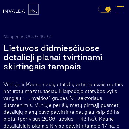
2007 10 01
Naujienos
Lietuvos didmiesčiuose
detalieji planai tvirtinami
skirtingais tempais
Vilniuje ir Kaune naujų statybų artimiausiais metais
neturėtų mažėti, tačiau Klaipėdoje statybos vyks
vangiau – „Invaldos“ grupės NT sektoriaus
duomenimis, Vilniuje per šių metų pirmąjį pusmetį
detaliųjų planų buvo patvirtinta daugiau kaip 33 ha
plotui (per visus 2006-uosius – 43 ha), Kaune
detaliaisiais planais iš viso patvirtinta apie 17 ha, o