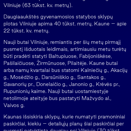
Vilniuje (63 tūkst. kv. metrų).
Daugiaaukštės gyvenamosios statybos sklypų
plotas Vilniuje apima 40 tūkst. metrų, Kaune – apie
22 tūkst. kv. metrų.
Nauji butai Vilniuje, remiantis per šių metų pirmąjį
pusmetį išduotais leidimais, artimiausiu metu turėtų
būti pradėti statyti Baltupiuose, Fabijoniškėse,
Pašilaičiuose, Žirmūnuose, Pilaitėje. Kaune butai
arba namų kvartalai bus statomi Kalniečių g., Akacijų
g., Mosėdžio g., Darsūniškio g., Santakos g.,
Savanorių pr., Donelaičio g., Janonio g., Krėvės pr.,
Rupunionių kaime. Nauji butai uostamiestyje
netolimoje ateityje bus pastatyti Mažvydo al.,
Vaivos g.
Kaunas išsiskiria sklypų, kurie numatyti pramoniniai
paskirčiai, kiekiu – detaliųjų planų šiai paskirčiai per
pusmetį patvirtinta daugiau nei Vilniuje (30 tūkst.