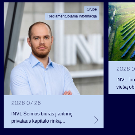
Grupė
Reglamentuojama informacija
2026 0
INVL fon
viešą obl
12 mln. 
planavo
2026 07 28
INVL Šeimos biuras į antrinę
privataus kapitalo rinką
investuojantį fondą pritraukė 17,4