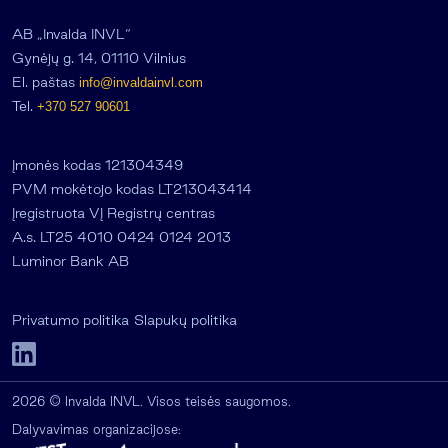
AB „Invalda INVL“
Gynėjų g. 14, 01110 Vilnius
El. paštas
info@invaldainvl.com
Tel.
+370 527 90601
Įmonės kodas 121304349
PVM mokėtojo kodas LT213043414
Įregistruota VĮ Registrų centras
A.s. LT25 4010 0424 0124 2013
Luminor Bank AB
Privatumo politika
Slapukų politika
2026 © Invalda INVL. Visos teisės saugomos.
Dalyvavimas organizacijose: