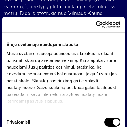
kv. metrų), o sklypų plotas siekia per 42 tūkst. kv.
metrų. Didelis atotrūkis nuo Vilniaus Kaune
pastebimas komercinės paskirties patalpų
segmente – čia per pirmąjį šių metų pusmetį
patvirtintas tik vienas komercinės paskirties
detalusis planas, kurio plotas sudaro 2 tūkst. kv.
Šioje svetainėje naudojami slapukai
metrų. Komercinei statybai Vilniuje numatytas 47
Mūsų svetainė naudoja būtinuosius slapukus, siekiant
tūkst. kv. metrų sklypų plotas.
užtikrinti sklandų svetainės veikimą. Kiti slapukai, kurie
Klaipėdoje, skirtingai nei Vilniuje ir Kaune, per visą
naudojami Jūsų patirties gerinimui, statistikai bei
2007-ųjų pirmąjį pusmetį buvo patvirtinti tik trys
rinkodarai nėra automatiškai nustatomi, jeigu Jūs su jais
detalieji planai. Dar keletas detaliųjų planų buvo
nesutinkate. Slapukų pasirinkimą galite valdyti
patvirtinti projektams prie jau esamų pastatų, tačiau
nustatymuose. Savo sutikimą bet kada galėsite atšaukti
ten numatyta tik minimali plėtra. Pagal patvirtintus
pakeisdami savo interneto naršyklės nustatymus ir
detaliuosius planus komercinės paskirties sklypų
ištrindami įrašytus slapukus.
plotas uostamiestyje iki šių metų vidurio sudarė
beveik 15 tūkst. kv. metrų ploto. Kitos paskirties
S
patvirtintų detaliųjų planų nebuvo užfiksuota.
Privalomieji
u