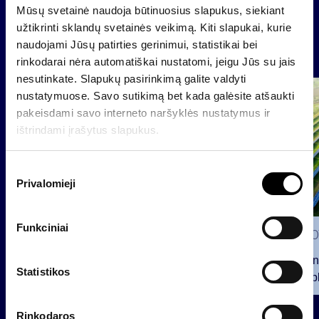
Mūsų svetainė naudoja būtinuosius slapukus, siekiant
užtikrinti sklandų svetainės veikimą. Kiti slapukai, kurie
naudojami Jūsų patirties gerinimui, statistikai bei
Naujienos
rinkodarai nėra automatiškai nustatomi, jeigu Jūs su jais
nesutinkate. Slapukų pasirinkimą galite valdyti
Grupė
nustatymuose. Savo sutikimą bet kada galėsite atšaukti
Reglamentuojama informacija
pakeisdami savo interneto naršyklės nustatymus ir
ištrindami įrašytus slapukus.
S
Privalomieji
u
t
i
Funkciniai
2026 0
k
i
INVL fon
m
Statistikos
viešą obl
o
12 mln. 
p
planavo
2026 07 28
Rinkodaros