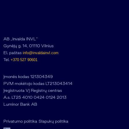
AB „Invalda INVL“
Gynėjų g. 14, 01110 Vilnius
El. paštas
info@invaldainvl.com
Tel.
+370 527 90601
Įmonės kodas 121304349
PVM mokėtojo kodas LT213043414
Įregistruota VĮ Registrų centras
A.s. LT25 4010 0424 0124 2013
Luminor Bank AB
Privatumo politika
Slapukų politika