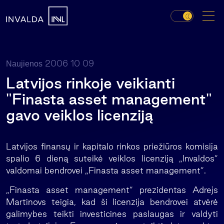
2006 10 09
Naujienos
Latvijos rinkoje veikianti
"Finasta asset management"
gavo veiklos licenziją
Latvijos finansų ir kapitalo rinkos priežiūros komisija
spalio 6 dieną suteikė veiklos licenziją „Invaldos”
valdomai bendrovei „Finasta asset management”.
„Finasta asset management” prezidentas Adrejs
Martinovs teigia, kad ši licenzija bendrovei atvėrė
galimybes teikti investicines paslaugas ir valdyti