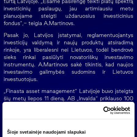
turtą Latvijoje. „Esame pasirengę teikti platų spektrą
investicinių paslaugų, jau artimiausiu metu
planuojame steigti uždaruosius investicinius
fondus”,- teigia A.Martinovs.
Pasak jo, Latvijos įstatymai, reglamentuojantys
investicijų valdymą ir naujų produktų atsiradimą
rinkoje, yra liberalesni nei Lietuvos, todėl bendrovė
sieks rinkai pasiūlyti novatoriškų investavimo
instrumentų. A.Martinovs sakė tikintis, kad naujos
investavimo galimybės sudomins ir Lietuvos
investuotojus.
„Finasta asset management” Latvijoje buvo įsteigta
šių metų liepos 11 dieną. AB „Invalda” priklauso 100
procentų „Finasta asset management” akcijų.
Šioje svetainėje naudojami slapukai
Atgal