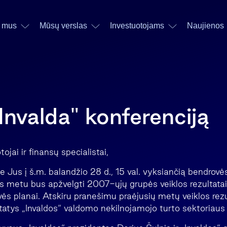
 mus
Mūsų verslas
Investuotojams
Naujienos
Invalda" konferenciją
ojai ir finansų specialistai,
 Jus į š.m. balandžio 28 d., 15 val. vyksiančią bendrovės
os metu bus apžvelgti 2007-ųjų grupės veiklos rezultatai,
ės planai. Atskiru pranešimu praėjusių metų veiklos rezul
tatys „Invaldos“ valdomo nekilnojamojo turto sektoriaus 