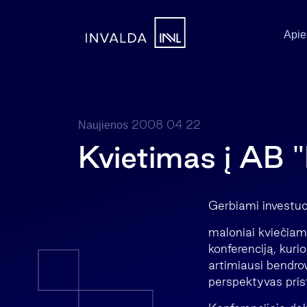
Apie
2008 04 22
Naujienos
Kvietimas į AB "
Gerbiami investuot
maloniai kviečiame
konferenciją, kuri
artimiausi bendrov
perspektyvas pris