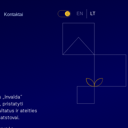
EN
LT
Kontaktai
 „Invalda“
 pristatyti
tatus ir ateities
atstovai.