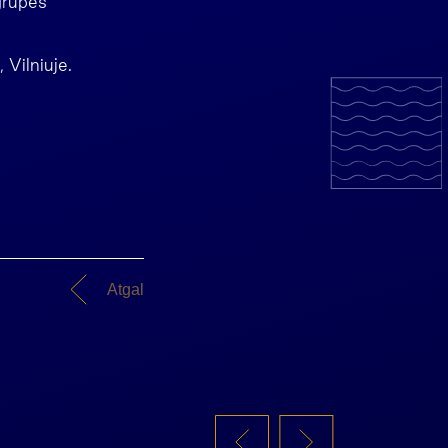
grupės
 Vilniuje.
Atgal