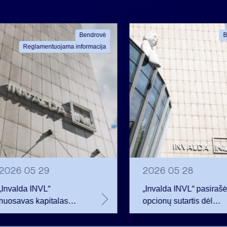
Bendrovė
B
Reglamentuojama informacija
2026 05 29
2026 05 28
„Invalda INVL“
„Invalda INVL“ pasiraš
nuosavas kapitalas
opcionų sutartis dėl
pirmojo ketvirčio
beveik 68 tūkst.
pabaigoje siekė 256,3
bendrovės akcijų