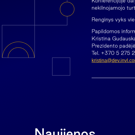
Konferencijoje dal
nekilnojamojo tur
Renginys vyks vieš
Papildomos informa
Kristina Gudausk
Prezidento padėjė
Tel. +370 5 275 
kristina@dev.invl.co
Naujienos