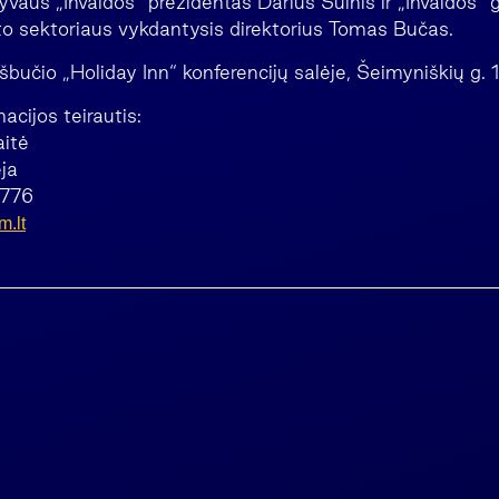
yvaus „Invaldos“ prezidentas Darius Šulnis ir „Invaldos“ 
to sektoriaus vykdantysis direktorius Tomas Bučas.
bučio „Holiday Inn“ konferencijų salėje, Šeimyniškių g. 1,
cijos teirautis:
aitė
ja
2776
m.lt