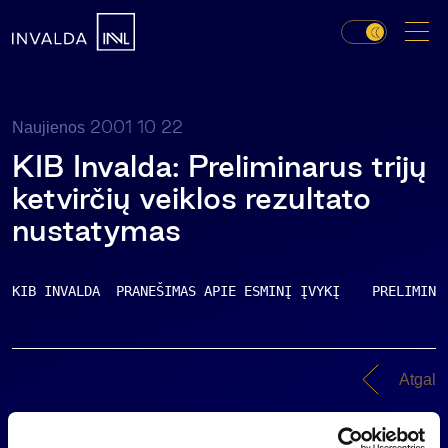
2001 10 22
Naujienos
KIB Invalda: Preliminarus trijų
ketvirčių veiklos rezultato
nustatymas
KIB INVALDA  PRANEŠIMAS APIE ESMINĮ ĮVYKĮ    PRELIMINA
Atgal