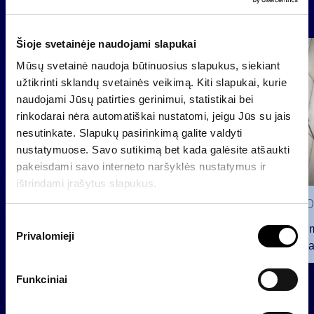
Naujienos
Šioje svetainėje naudojami slapukai
Grupė
Mūsų svetainė naudoja būtinuosius slapukus, siekiant
Reglamentuojama informacija
užtikrinti sklandų svetainės veikimą. Kiti slapukai, kurie
naudojami Jūsų patirties gerinimui, statistikai bei
rinkodarai nėra automatiškai nustatomi, jeigu Jūs su jais
nesutinkate. Slapukų pasirinkimą galite valdyti
nustatymuose. Savo sutikimą bet kada galėsite atšaukti
pakeisdami savo interneto naršyklės nustatymus ir
ištrindami įrašytus slapukus.
2026 0
S
Pranešim
Privalomieji
u
INVL“ ba
t
2026 07 28
i
Funkciniai
k
INVL Šeimos biuras į antrinę
i
privataus kapitalo rinką