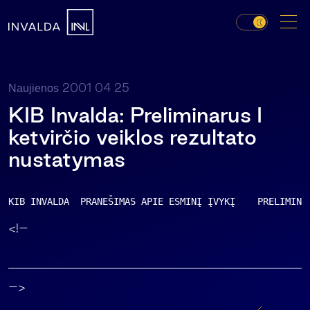
2001 04 25
Naujienos
KIB Invalda: Preliminarus I
ketvirčio veiklos rezultato
nustatymas
KIB INVALDA  PRANEŠIMAS APIE ESMINĮ ĮVYKĮ    PRELIMINA
<!–
–>