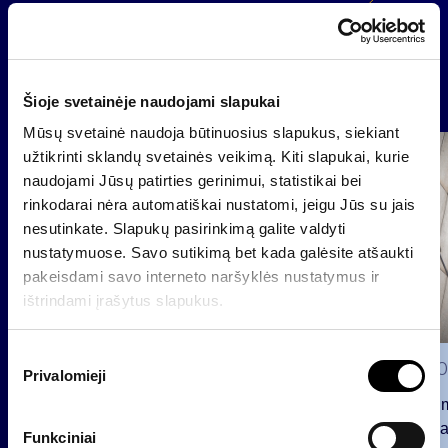
Atgal
Naujienos
Šioje svetainėje naudojami slapukai
Mūsų svetainė naudoja būtinuosius slapukus, siekiant
užtikrinti sklandų svetainės veikimą. Kiti slapukai, kurie
Grupė
Reglamentuojama informacija
naudojami Jūsų patirties gerinimui, statistikai bei
rinkodarai nėra automatiškai nustatomi, jeigu Jūs su jais
nesutinkate. Slapukų pasirinkimą galite valdyti
nustatymuose. Savo sutikimą bet kada galėsite atšaukti
pakeisdami savo interneto naršyklės nustatymus ir
ištrindami įrašytus slapukus.
S
2026 0
Privalomieji
u
t
Pranešim
i
INVL“ ba
Funkciniai