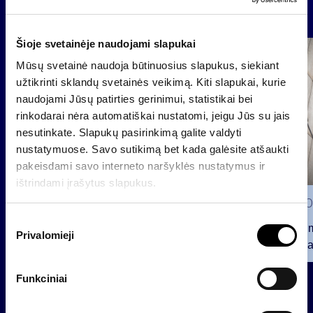
Naujienos
Šioje svetainėje naudojami slapukai
Grupė
Mūsų svetainė naudoja būtinuosius slapukus, siekiant
Reglamentuojama informacija
užtikrinti sklandų svetainės veikimą. Kiti slapukai, kurie
naudojami Jūsų patirties gerinimui, statistikai bei
rinkodarai nėra automatiškai nustatomi, jeigu Jūs su jais
nesutinkate. Slapukų pasirinkimą galite valdyti
nustatymuose. Savo sutikimą bet kada galėsite atšaukti
pakeisdami savo interneto naršyklės nustatymus ir
ištrindami įrašytus slapukus.
2026 0
S
Pranešim
Privalomieji
u
INVL“ ba
t
2026 07 28
i
Funkciniai
k
INVL Šeimos biuras į antrinę
i
privataus kapitalo rinką