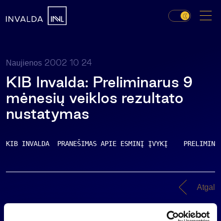
2002 10 24
Naujienos
KIB Invalda: Preliminarus 9
mėnesių veiklos rezultato
nustatymas
KIB INVALDA  PRANEŠIMAS APIE ESMINĮ ĮVYKĮ    PRELIMINA
Atgal