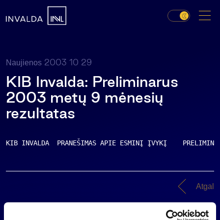
2003 10 29
Naujienos
KIB Invalda: Preliminarus
2003 metų 9 mėnesių
rezultatas
KIB INVALDA  PRANEŠIMAS APIE ESMINĮ ĮVYKĮ    PRELIMINA
Atgal