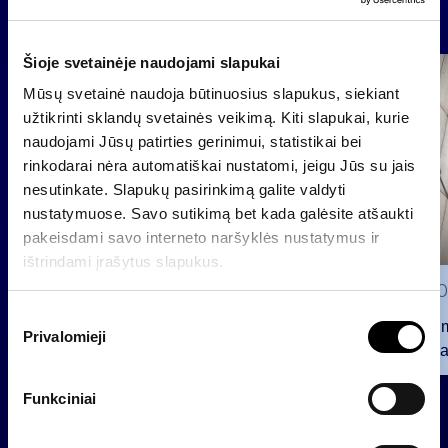
Naujienos
Šioje svetainėje naudojami slapukai
Grupė
Mūsų svetainė naudoja būtinuosius slapukus, siekiant
Reglamentuojama informacija
užtikrinti sklandų svetainės veikimą. Kiti slapukai, kurie
naudojami Jūsų patirties gerinimui, statistikai bei
rinkodarai nėra automatiškai nustatomi, jeigu Jūs su jais
nesutinkate. Slapukų pasirinkimą galite valdyti
nustatymuose. Savo sutikimą bet kada galėsite atšaukti
pakeisdami savo interneto naršyklės nustatymus ir
ištrindami įrašytus slapukus.
2026 0
S
Pranešim
Privalomieji
u
INVL“ ba
t
2026 07 28
i
Funkciniai
k
INVL Šeimos biuras į antrinę
i
privataus kapitalo rinką