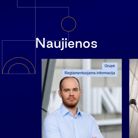
Naujienos
ama informacija
Grupė
Reglamentuojama informacija