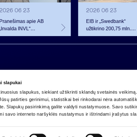
2026 06 23
2026 06 23
Pranešimas apie AB
EIB ir „Swedbank“
„Invalda INVL“
užtikrino 200,75 mln.
balsavimo teisių
eurų finansavimą
netekimą
Rūdninkų karinio
miestelio vystytojai
i slapukai
Įmonės kodas 121304349
nuosius slapukus, siekiant užtikrinti sklandų svetainės veikimą. 
PVM mokėtojo kodas LT213043414
ūsų patirties gerinimui, statistikai bei rinkodarai nėra automatiš
Įregistruota VĮ Registrų centras
ate. Slapukų pasirinkimą galite valdyti nustatymuose. Savo sutik
A.s. LT25 4010 0424 0124 2013
mi savo interneto naršyklės nustatymus ir ištrindami įrašytus sl
Luminor Bank AB