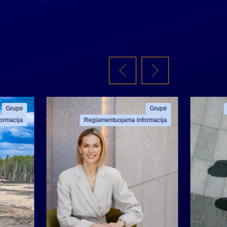
Grupė
Grupė
ormacija
Reglamentuojama informacija