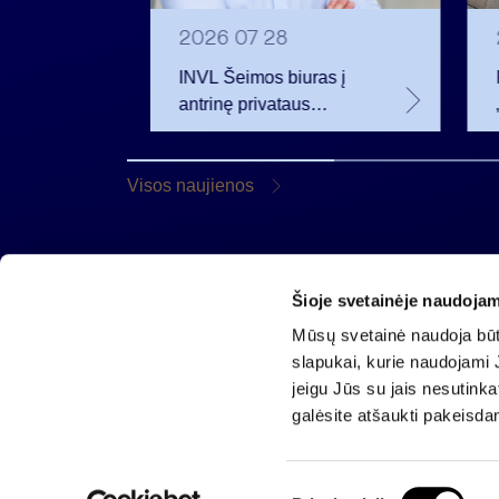
2026 07 28
INVL Šeimos biuras į
eistas
antrinę privataus
iamus
kapitalo rinką
 m.
investuojantį fondą
pritraukė 17,4 mln. JAV
Visos naujienos
dolerių
Šioje svetainėje naudojam
AB „Invalda INVL“
Mūsų svetainė naudoja būti
Gynėjų g. 14, 01110 Vilnius
slapukai, kurie naudojami J
El. paštas
info@invaldainvl.com
jeigu Jūs su jais nesutink
Tel.
+370 527 90601
galėsite atšaukti pakeisda
S