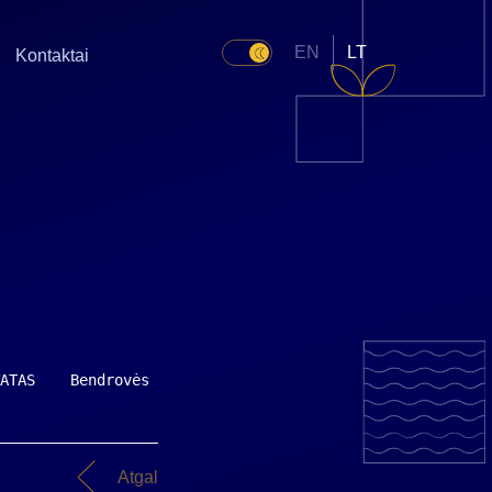
EN
LT
Kontaktai
ATAS    Bendrovės preliminarus 2001 metų rezultatas – gr
Atgal