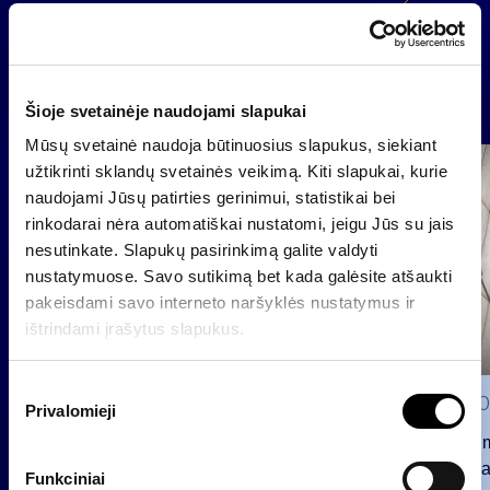
Atgal
Naujienos
Šioje svetainėje naudojami slapukai
Mūsų svetainė naudoja būtinuosius slapukus, siekiant
užtikrinti sklandų svetainės veikimą. Kiti slapukai, kurie
Grupė
Reglamentuojama informacija
naudojami Jūsų patirties gerinimui, statistikai bei
rinkodarai nėra automatiškai nustatomi, jeigu Jūs su jais
nesutinkate. Slapukų pasirinkimą galite valdyti
nustatymuose. Savo sutikimą bet kada galėsite atšaukti
pakeisdami savo interneto naršyklės nustatymus ir
ištrindami įrašytus slapukus.
S
2026 0
Privalomieji
u
t
Pranešim
i
INVL“ ba
Funkciniai