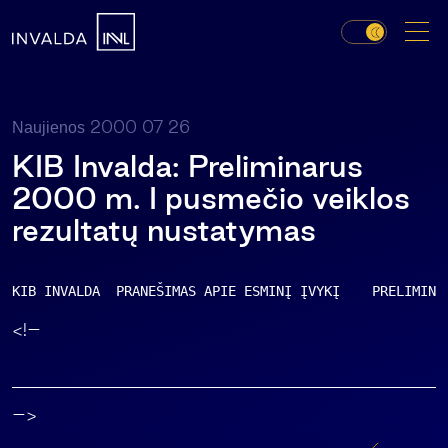
2000 07 26
Naujienos
KIB Invalda: Preliminarus
2000 m. I pusmečio veiklos
rezultatų nustatymas
KIB INVALDA  PRANEŠIMAS APIE ESMINĮ ĮVYKĮ    PRELIMINA
<!–
–>